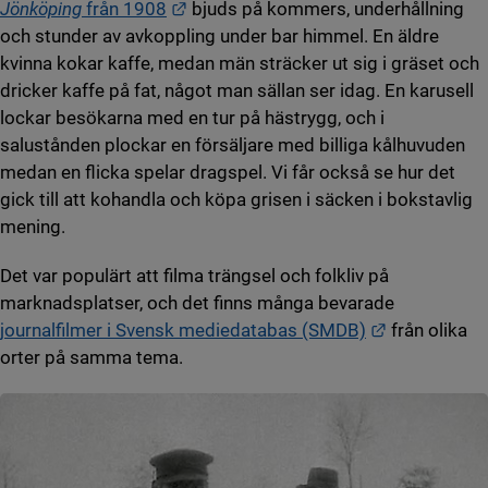
Länk till annan webbplats.
Jönköping
från 1908
bjuds på kommers, underhållning
och stunder av avkoppling under bar himmel. En äldre
kvinna kokar kaffe, medan män sträcker ut sig i gräset och
dricker kaffe på fat, något man sällan ser idag. En karusell
lockar besökarna med en tur på hästrygg, och i
salustånden plockar en försäljare med billiga kålhuvuden
medan en flicka spelar dragspel. Vi får också se hur det
gick till att kohandla och köpa grisen i säcken i bokstavlig
mening.
Det var populärt att filma trängsel och folkliv på
marknadsplatser, och det finns många bevarade
Länk till an
journalfilmer i Svensk mediedatabas (SMDB)
från olika
orter på samma tema.