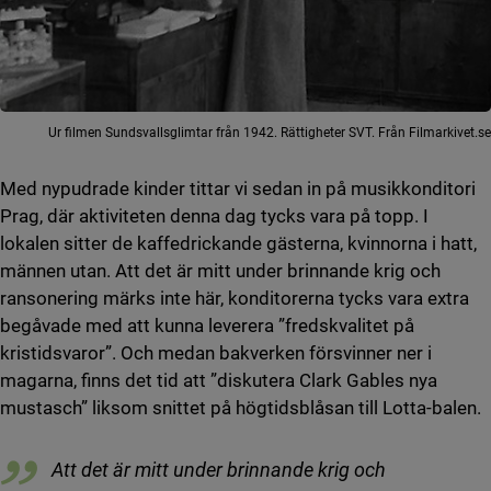
Ur filmen Sundsvallsglimtar från 1942. Rättigheter SVT. Från Filmarkivet.se
Med nypudrade kinder tittar vi sedan in på musikkonditori
Prag, där aktiviteten denna dag tycks vara på topp. I
lokalen sitter de kaffedrickande gästerna, kvinnorna i hatt,
männen utan. Att det är mitt under brinnande krig och
ransonering märks inte här, konditorerna tycks vara extra
begåvade med att kunna leverera ”fredskvalitet på
kristidsvaror”. Och medan bakverken försvinner ner i
magarna, finns det tid att ”diskutera Clark Gables nya
mustasch” liksom snittet på högtidsblåsan till Lotta-balen.
Att det är mitt under brinnande krig och