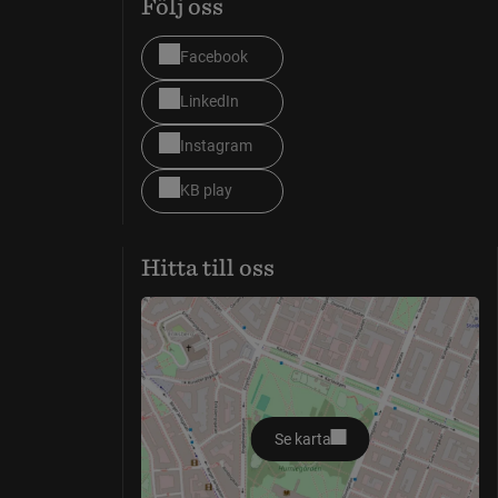
Följ oss
Facebook
LinkedIn
Instagram
KB play
Hitta till oss
Se karta
öppnas i nytt fönster