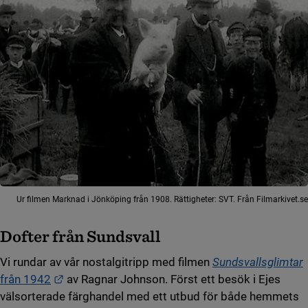
Ur filmen Marknad i Jönköping från 1908. Rättigheter: SVT. Från Filmarkivet.se
Dofter från Sundsvall
Vi rundar av vår nostalgitripp med filmen
Sundsvallsglimtar
Länk till annan webbplats.
från 1942
av Ragnar Johnson. Först ett besök i Ejes
välsorterade färghandel med ett utbud för både hemmets