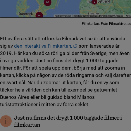
Filmkartan. Från Filmarkivet.se
Ett av flera sätt att utforska Filmarkivet.se är att använda
Länk till annan webbplat
sig av
den interaktiva Filmkartan,
som lanserades år
2019. Här kan du söka rörliga bilder från Sverige, men även
i övriga världen. Just nu finns det drygt 1 000 taggade
filmer där. För att spela upp dem, börja med att zooma in
kartan, klicka på någon av de röda ringarna och välj därefter
en svart nål. När du zoomar ut kartan, får du en vy som
täcker hela världen och kan till exempel se gatuvimlet i
Buenos Aires eller bli guidad bland Milanos
turistattraktioner i mitten av förra seklet.
Just nu finns det drygt 1 000 taggade filmer i
filmkartan