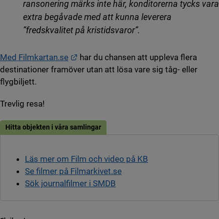
ransonering märks inte här, konditorerna tycks vara
extra begåvade med att kunna leverera
”fredskvalitet på kristidsvaror”.
Länk till annan webbplats.
Med Filmkartan.se
har du chansen att uppleva flera
destinationer framöver utan att lösa vare sig tåg- eller
flygbiljett.
Trevlig resa!
Hitta objekten i våra samlingar
Läs mer om Film och video på KB
Se filmer på Filmarkivet.se
Sök journalfilmer i SMDB