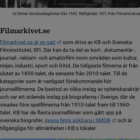
Ur filmen Sundsvallsglimtar från 1942. Rättigheter: SVT. Från Filmarkivet.se
Filmarkivet.se
Länk till annan webbplats.
Filmarkivet.se är en sajt
som drivs av KB och Svenska
Filminstitutet, SFI. Där kan du ta del av kort-, dokumentär-,
journal-, reklam- och amatörfilm inom områden som kultur,
nöjen, industri, sport och fritid. De tidigaste filmerna är från
slutet av 1890-talet, de senaste från 2010-talet. Till de
kategorier som är vanligast förekommande hör
journalfilmerna. De bestod av olika inslag av nyhetskaraktär
och var ett stående inslag på biograferna i Sverige, där de
visades före spelfilmerna från 1910-talet fram till 1960-
talet. KB har de flesta journalfilmer som gått upp på
Länk till 
svenska biografer,
dessa finns sökbara i SMDB
och är
tillgängliga för allmänheten i KB:s lokaler.