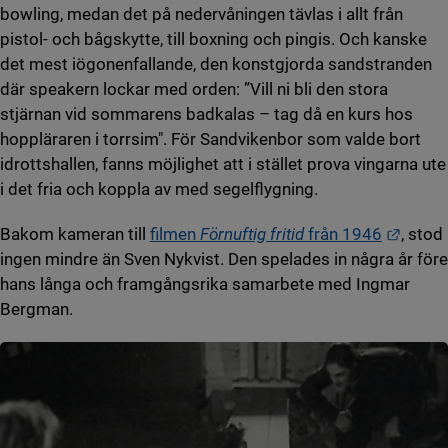
bowling, medan det på nedervåningen tävlas i allt från
pistol- och bågskytte, till boxning och pingis. Och kanske
det mest iögonenfallande, den konstgjorda sandstranden
där speakern lockar med orden: ”Vill ni bli den stora
stjärnan vid sommarens badkalas – tag då en kurs hos
hoppläraren i torrsim". För Sandvikenbor som valde bort
idrottshallen, fanns möjlighet att i stället prova vingarna ute
i det fria och koppla av med segelflygning.
Länk t
Bakom kameran till
filmen
Förnuftig fritid
från 1946
, stod
ingen mindre än Sven Nykvist. Den spelades in några år före
hans långa och framgångsrika samarbete med Ingmar
Bergman.