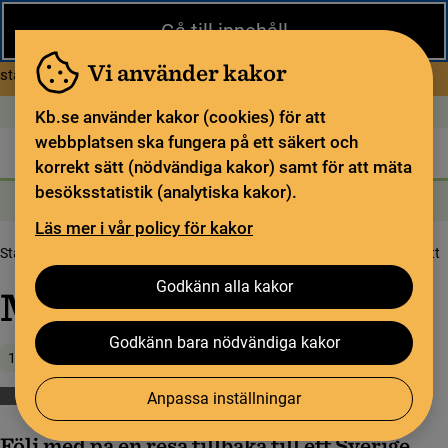
Stäng
Gå till innehåll
Under sommaren har KB begränsad service och särskilda
öppettider. Vissa veckor är en del funktioner och samlingar
Vi använder kakor
om Begränsad service i sommar
stängda.
Läs mer
Öppet idag: 11–15
In English
Kb.se använder kakor (cookies) för att
webbplatsen ska fungera på ett säkert och
Biblioteket
För bibliotekssektorn
Pliktleverans och ISBN
korrekt sätt (nödvändiga kakor) samt för att mäta
besöksstatistik (analytiska kakor).
Sök
Sök
Söktjänster
Meny
Läs mer i vår policy för kakor
Startsida
Upptäck samlingarna
Samlingsbloggen
Mötes­plat­ser i svartvitt
Godkänn alla kakor
Mötes­plat­ser i svartvitt
Godkänn bara nödvändiga kakor
1 december 2022
Anpassa inställningar
Filmer
Följ med på en resa tillbaka till ett Sverige