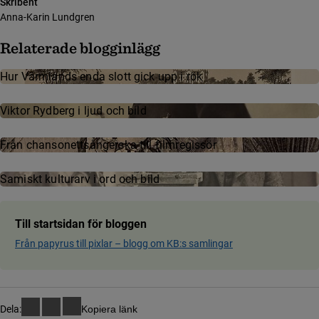
Skribent
Anna-Karin Lundgren
Relaterade blogginlägg
Hur Värmlands enda slott gick upp i rök
Viktor Rydberg i ljud och bild
Från chan­so­nett­sång­ers­ka till film­re­gis­sör
Samiskt kulturarv i ord och bild
Till startsidan för bloggen
Från papyrus till pixlar ­– blog­g om KB:s samling­ar
Dela:
Kopiera länk