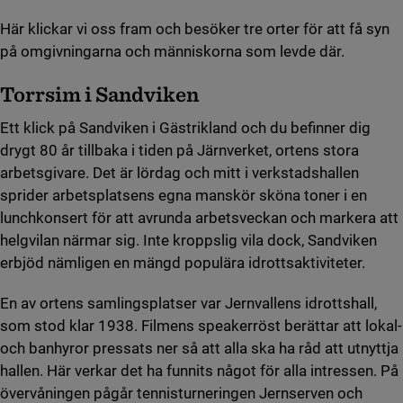
Här klickar vi oss fram och besöker tre orter för att få syn
på omgivningarna och människorna som levde där.
Torrsim i Sandviken
Ett klick på Sandviken i Gästrikland och du befinner dig
drygt 80 år tillbaka i tiden på Järnverket, ortens stora
arbetsgivare. Det är lördag och mitt i verkstadshallen
sprider arbetsplatsens egna manskör sköna toner i en
lunchkonsert för att avrunda arbetsveckan och markera att
helgvilan närmar sig. Inte kroppslig vila dock, Sandviken
erbjöd nämligen en mängd populära idrottsaktiviteter.
En av ortens samlingsplatser var Jernvallens idrottshall,
som stod klar 1938. Filmens speakerröst berättar att lokal-
och banhyror pressats ner så att alla ska ha råd att utnyttja
hallen. Här verkar det ha funnits något för alla intressen. På
övervåningen pågår tennisturneringen Jernserven och