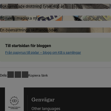
Boksamlande drottning fyller 400 år
80-talets magiska mixtapes
En översättnings skiftande öden
Till startsidan för bloggen
Från papyrus till pixlar ­– blog­g om KB:s samling­ar
Dela:
Kopiera länk
Genvägar
Other languages