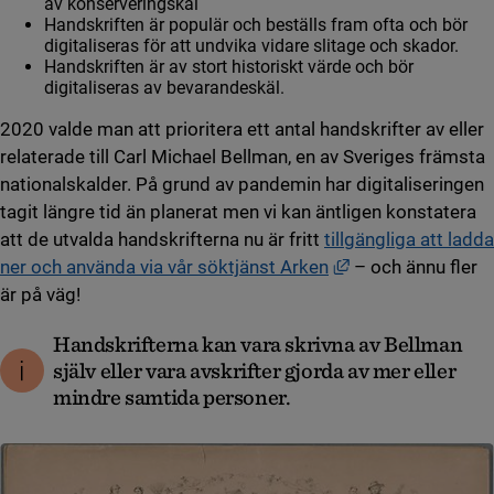
av konserveringskäl
Handskriften är populär och beställs fram ofta och bör
digitaliseras för att undvika vidare slitage och skador.
Handskriften är av stort historiskt värde och bör
digitaliseras av bevarandeskäl.
2020 valde man att prioritera ett antal handskrifter av eller
relaterade till Carl Michael Bellman, en av Sveriges främsta
nationalskalder. På grund av pandemin har digitaliseringen
tagit längre tid än planerat men vi kan äntligen konstatera
att de utvalda handskrifterna nu är fritt
tillgängliga att ladda
Länk till annan we
ner och använda via vår söktjänst Arken
– och ännu fler
är på väg!
Handskrifterna kan vara skrivna av Bellman
själv eller vara avskrifter gjorda av mer eller
mindre samtida personer.