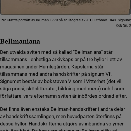
Per Kraffts porträtt av Bellman 1779 på en litografi av J. H. Strömer 1843. Signum:
KoB Sn. 3
Bellmaniana
Den utvalda sviten med så kallad "Bellmaniana" står
tillsammans i enhetliga arkivkapslar på tre hyllor i ett av
magasinen under Humlegården. Kapslarna står
tillsammans med andra handskrifter på signum Vf.
Signumet består av bokstaven V som i Vitterhet (det vill
säga poesi, skönlitteratur, bildning med mera) och f som i
författare, vars efternamn sviten är inbördes ordnad efter.
Det finns även enstaka Bellman-handskrifter i andra delar
av handskriftssamlingen, men huvudparten återfinns på
dessa hyllor. Handskrifterna utgörs av inbundna volymer
och lösa blad. De kan vara skrivna av Bellman själv, så