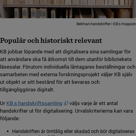
Bellman-handskrifter i KB:s magasin
Populär och historiskt relevant
KB jobbar löpande med att digitalisera sina samlingar för
att användare ska få åtkomst till dem utanför bibliotekets
läsesalar. Förutom individuella låntagares beställningar och
samarbeten med externa forskningsprojekt väljer KB själv
ut objekt ur sitt bestånd för att bevaras och
tillgängliggöras digitalt.
Öppnas i nytt fönster.
Ur
KB:s handskriftssamling
väljs varje år ett antal
handskrifter ut för digitalisering. Urvalskriterierna kan vara
följande:
Handskriften är ömtålig eller skadad och bör digitaliseras