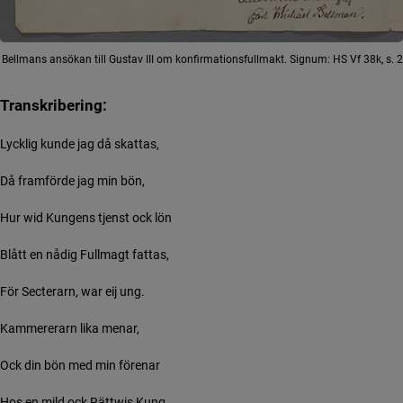
Bellmans ansökan till Gustav III om konfirmationsfullmakt. Signum: HS Vf 38k, s. 2
Transkribering:
Lycklig kunde jag då skattas,
Då framförde jag min bön,
Hur wid Kungens tjenst ock lön
Blått en nådig Fullmagt fattas,
För Secterarn, war eij ung.
Kammererarn lika menar,
Ock din bön med min förenar
Hos en mild ock Rättwis Kung