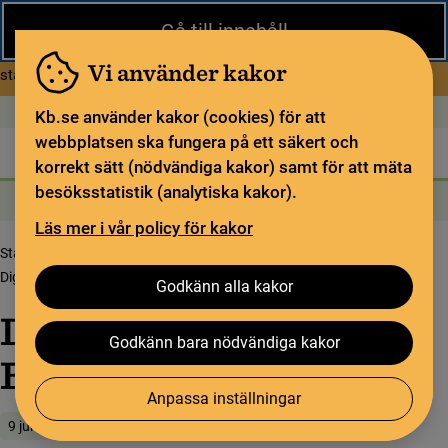
Stäng
Gå till innehåll
Under sommaren har KB begränsad service och särskilda
öppettider. Vissa veckor är en del funktioner och samlingar
Vi använder kakor
om Begränsad service i sommar
stängda.
Läs mer
Öppet idag: 9–17
In English
Kb.se använder kakor (cookies) för att
webbplatsen ska fungera på ett säkert och
Biblioteket
För bibliotekssektorn
Pliktleverans och ISBN
korrekt sätt (nödvändiga kakor) samt för att mäta
besöksstatistik (analytiska kakor).
Sök
Sök
Söktjänster
Meny
Läs mer i vår policy för kakor
Startsida
Upptäck samlingarna
Samlingsbloggen
Digi­ta­li­se­ra­d Bellmaniana
Godkänn alla kakor
Digi­ta­li­se­ra­d
Godkänn bara nödvändiga kakor
Bellmaniana
Anpassa inställningar
9 juni 2022