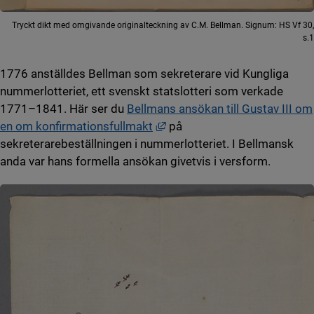
Tryckt dikt med omgivande originalteckning av C.M. Bellman. Signum: HS Vf 30,
s.1
1776 anställdes Bellman som sekreterare vid Kungliga
nummerlotteriet, ett svenskt statslotteri som verkade
1771–1841. Här ser du
Bellmans ansökan till Gustav III om
Länk till annan webbplats, ö
en om konfirmationsfullmakt
på
sekreterarebeställningen i nummerlotteriet. I Bellmansk
anda var hans formella ansökan givetvis i versform.