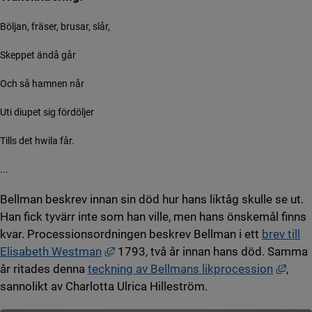
Böljan, fräser, brusar, slår,
Skeppet ändå går
Och så hamnen når
Uti diupet sig fördöljer
Tills det hwila får.
...
Bellman beskrev innan sin död hur hans liktåg skulle se ut.
Han fick tyvärr inte som han ville, men hans önskemål finns
kvar. Processionsordningen beskrev Bellman i ett
brev till
Länk till annan webbplats, öppnas i ny
Elisabeth Westman
1793, två år innan hans död. Samma
Länk 
år ritades denna
teckning av Bellmans likprocession
,
sannolikt av Charlotta Ulrica Hilleström.