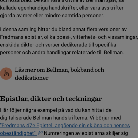
kallade egenhändiga handskrifter, eller vara avskrifter
gjorda av mer eller mindre samtida personer.
I denna samling hittar du bland annat flera versioner av
Fredmans epistlar, olika poesi-, vitterhets- och vissamlingar,
enskilda dikter och verser dedikerade till specifika
personer och andra handlingar relaterade till Bellman.
Läs mer om Bellman, bokband och
dedikationer
Epistlar, dikter och teckningar
Här följer några exempel på vad du kan hitta i de
digitaliserade Bellman-handskrifterna. Vi börjar med
"Fredmans 47e Epistell angående sin skiöna och hennes
Länk till annan webbplats, öppnas i nytt f
obeständighet".
Numreringen av epistlarna skiljer sig i