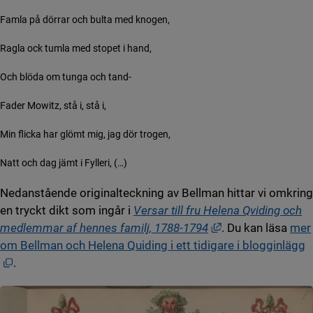
Famla på dörrar och bulta med knogen,
Ragla ock tumla med stopet i hand,
Och blöda om tunga och tand-
Fader Mowitz, stå i, stå i,
Min flicka har glömt mig, jag dör trogen,
Natt och dag jämt i Fylleri, (…)
Nedanstående originalteckning av Bellman hittar vi omkring
en tryckt dikt som ingår i
Versar till fru Helena Qviding och
Länk till annan we
medlemmar af hennes familj, 1788-1794
. Du kan läsa
mer
om Bellman och Helena Quiding i ett tidigare i blogginlägg
Öppnas i nytt fönster.
.