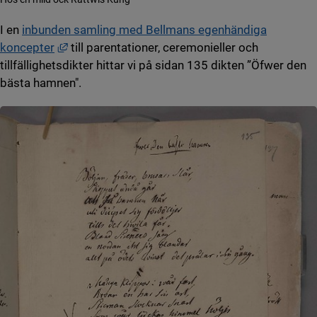
I en
inbunden samling med Bellmans egenhändiga
Länk till annan webbplats, öppnas i nytt fönster
koncepter
till parentationer, ceremonieller och
tillfällighetsdikter hittar vi på sidan 135 dikten ”Öfwer den
bästa hamnen".