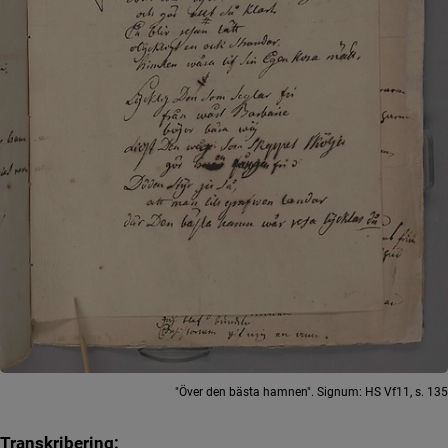
"Över den bästa hamnen". Signum: HS Vf11, s. 135
Transkribering: