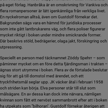
på eget förlag. Hanbråka är en omskrivning för Vankiva och
flera romanpersoner är lätt igenkännliga från verkliga livet.
En nyckelroman alltså, även om Gustdolf förnekar det.
Bakgrunden sägs vara en hämnd för juridiska processer
som inte gått lantbrukarens väg, och flera poliser figurerar
mycket riktigt i boken under mindre smickrande former.
Där beskrivs stöld, bedrägerier, olaga jakt, förskingring och
utpressning.
Speciellt en person med täcknamnet Zöddy Spehrr – som
påminner mycket om en före detta fjärdingsman i trakten –
ägnas stort utrymme i boken. Flera av de förtalade beslutar
sig för att gå till domstol med ärendet, och ett
tryckfrihetsmål seglar upp. JK väcker åtal i februari 1958
och striden kan börja. Elva personer står till slut som
målsägare. En av dessa kan dock inte närvara, nämligen
kvinnan som fått ett nervöst sammanbrott efter att i boken
ha utpekats som "bilhoran". Gustdolf förnekar återigen att