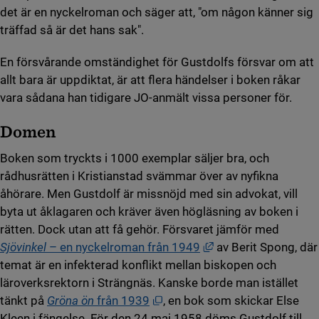
det är en nyckelroman och säger att, "om någon känner sig
träffad så är det hans sak".
En försvårande omständighet för Gustdolfs försvar om att
allt bara är uppdiktat, är att flera händelser i boken råkar
vara sådana han tidigare JO-anmält vissa personer för.
Domen
Boken som tryckts i 1000 exemplar säljer bra, och
rådhusrätten i Kristianstad svämmar över av nyfikna
åhörare. Men Gustdolf är missnöjd med sin advokat, vill
byta ut åklagaren och kräver även högläsning av boken i
rätten. Dock utan att få gehör. Försvaret jämför med
Länk till annan webb
Sjövinkel
– en nyckelroman från 1949
av Berit Spong, där
temat är en infekterad konflikt mellan biskopen och
läroverksrektorn i Strängnäs. Kanske borde man istället
Öppnas i nytt fönster.
tänkt på
Gröna ön
från 1939
, en bok som skickar Else
Kleen i fängelse. För den 24 maj 1958 döms Gustdolf till