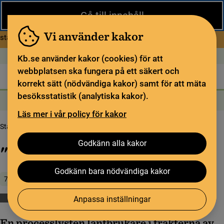
Stäng
Gå till innehåll
Under sommaren har KB begränsad service och särskilda
öppettider. Vissa veckor är en del funktioner och samlingar
Vi använder kakor
om Begränsad service i sommar
stängda.
Läs mer
Öppet idag: 9–18
In English
Kb.se använder kakor (cookies) för att
webbplatsen ska fungera på ett säkert och
Biblioteket
För bibliotekssektorn
Pliktleverans och ISBN
korrekt sätt (nödvändiga kakor) samt för att mäta
besöksstatistik (analytiska kakor).
Sök
Sök
Söktjänster
Meny
Läs mer i vår policy för kakor
Startsida
Upptäck samlingarna
Samlingsbloggen
"Fölket" i Hanbråka
Godkänn alla kakor
"Fölket" i Hanbråka
Godkänn bara nödvändiga kakor
7 april 2022
Anpassa inställningar
Böcker
Särskilda boksamlingar
En processlysten lantbrukare i trakterna av