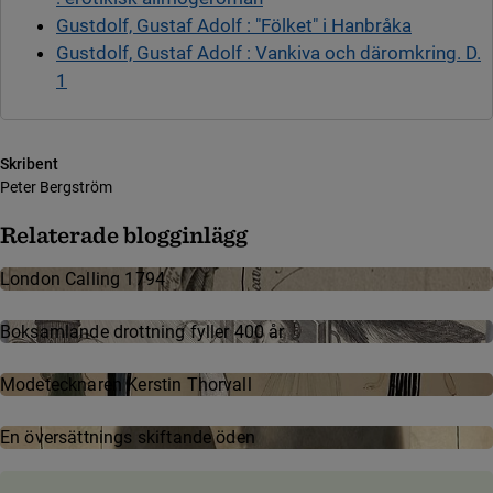
Gustdolf, Gustaf Adolf : "Fölket" i Hanbråka
Gustdolf, Gustaf Adolf : Vankiva och däromkring. D.
1
Skribent
Peter Bergström
Relaterade blogginlägg
London Calling 1794
Boksamlande drottning fyller 400 år
Mode­teck­na­ren Kerstin Thor­vall
En översättnings skiftande öden