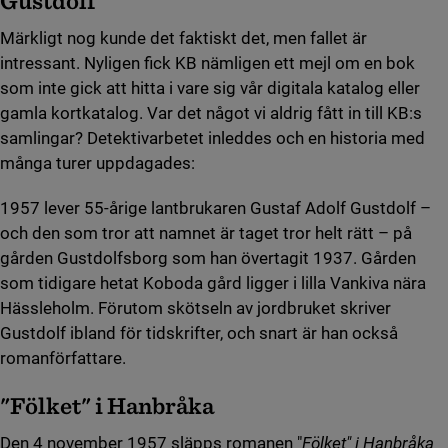
Gustdolf
Märkligt nog kunde det faktiskt det, men fallet är
intressant. Nyligen fick KB nämligen ett mejl om en bok
som inte gick att hitta i vare sig vår digitala katalog eller
gamla kortkatalog. Var det något vi aldrig fått in till KB:s
samlingar? Detektivarbetet inleddes och en historia med
många turer uppdagades:
1957 lever 55-årige lantbrukaren Gustaf Adolf Gustdolf –
och den som tror att namnet är taget tror helt rätt – på
gården Gustdolfsborg som han övertagit 1937. Gården
som tidigare hetat Koboda gård ligger i lilla Vankiva nära
Hässleholm. Förutom skötseln av jordbruket skriver
Gustdolf ibland för tidskrifter, och snart är han också
romanförfattare.
"Fölket" i Hanbråka
Den 4 november 1957 släpps romanen "
Fölket" i Hanbråka