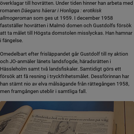
överklagar till hovrätten. Under tiden hinner han arbeta med
romanen
Däegans häerar i Honligga : erotikisk
allmogeroman
som ges ut 1959. I december 1958
fastställer hovrätten i Malmö domen och Gustdolfs försök
att ta målet till Högsta domstolen misslyckas. Han hamnar
i fängelse.
Omedelbart efter frisläppandet går Gustdolf till ny aktion
och JO-anmäler länets landsfogde, häradsrätten i
Hässleholm samt två landsfiskaler. Samtidigt görs ett
försök att få resning i tryckfrihetsmålet. Dessförinnan har
han stämt nio av elva målsägande från rättegången 1958,
men framgången uteblir i samtliga fall.