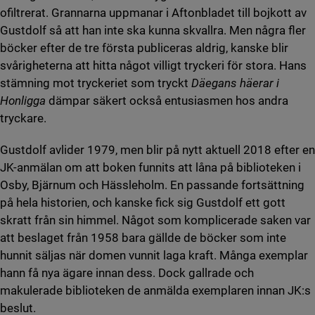
ofiltrerat. Grannarna uppmanar i Aftonbladet till bojkott av
Gustdolf så att han inte ska kunna skvallra. Men några fler
böcker efter de tre första publiceras aldrig, kanske blir
svårigheterna att hitta något villigt tryckeri för stora. Hans
stämning mot tryckeriet som tryckt
Däegans häerar i
Honligga
dämpar säkert också entusiasmen hos andra
tryckare.
Gustdolf avlider 1979, men blir på nytt aktuell 2018 efter en
JK-anmälan om att boken funnits att låna på biblioteken i
Osby, Bjärnum och Hässleholm. En passande fortsättning
på hela historien, och kanske fick sig Gustdolf ett gott
skratt från sin himmel. Något som komplicerade saken var
att beslaget från 1958 bara gällde de böcker som inte
hunnit säljas när domen vunnit laga kraft. Många exemplar
hann få nya ägare innan dess. Dock gallrade och
makulerade biblioteken de anmälda exemplaren innan JK:s
beslut.