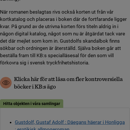
När romanen beslagtas rivs också korten ut från vår
kortkatalog och placeras i boken där de fortfarande ligger
kvar. På grund av de utrivna korten förs titeln aldrig in i
någon digital katalog, något som nu är åtgärdat tack vare
det där mejlet som kom in. Gustdolfs skandalbok finns
sökbar och ordningen är återställd. Själva boken går att
beställa fram till KB:s specialläsesal för den som vill
förkovra sig i svensk tryckfrihetshistoria.
Klicka här för att läsa om fler kontroversiella
böcker i KB:s ägo
Hitta objekten i våra samlingar
Gustdolf, Gustaf Adolf : Däegans häerar i Honligga
: erotikisk allmogeroman