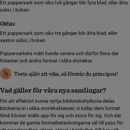
Ett pappersark som viks två gånger blir fyra blad, eller åtta
sidor, i boken.
Oktav
Ett pappersark som viks tre gånger blir åtta blad, eller
sexton sidor, i boken.
Pappersarkets mått kunde variera och därför finns det
folianter och andra format i olika storlekar.
Testa själv att vika, så förstår du principen!
Vad gäller för våra nya samlingar?
För att effektivt kunna nyttja bibliotekshyllorna delas
böckerna in i olika storleksklasser, vi kallar dem format.
Små böcker ställs upp för sig och stora för sig. Och där
kommer de gamla formatbeteckningarna väl till pass för
att signalera liten, större, störst i bokhyllan. KB har valt