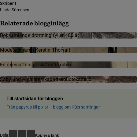
Skribent
Linda Sörensen
Relaterade blogginlägg
Boksamlande drottning fyller 400 år
Mode­teck­na­ren Kerstin Thor­vall
En översättnings skiftande öden
Säbylund – en återskapad biblioteksmiljö
Till startsidan för bloggen
Från papyrus till pixlar ­– blog­g om KB:s samling­ar
Dela:
Kopiera länk