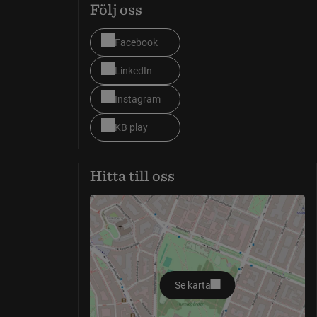
Följ oss
Facebook
LinkedIn
Instagram
KB play
Hitta till oss
Se karta
öppnas i nytt fönster