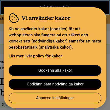
Stäng
Gå till innehåll
Under sommaren har KB begränsad service och särskilda
öppettider. Vissa veckor är en del funktioner och samlingar
Vi använder kakor
om Begränsad service i sommar
stängda.
Läs mer
Öppet idag: 9–18
In English
Kb.se använder kakor (cookies) för att
webbplatsen ska fungera på ett säkert och
Biblioteket
För bibliotekssektorn
Pliktleverans och ISBN
korrekt sätt (nödvändiga kakor) samt för att mäta
besöksstatistik (analytiska kakor).
Sök
Sök
Söktjänster
Meny
Läs mer i vår policy för kakor
Startsida
Upptäck samlingarna
Samlingsbloggen
Liten, större, störst i bokhyllan
Godkänn alla kakor
Liten, större, störst i
Godkänn bara nödvändiga kakor
bokhyllan
Anpassa inställningar
2 juni 2021