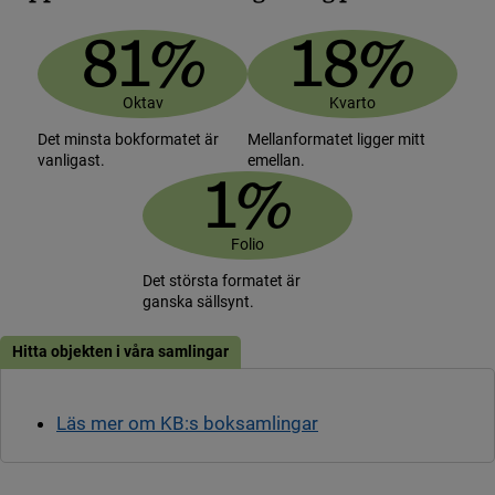
81%
18%
Oktav
Kvarto
Det minsta bokformatet är
Mellanformatet ligger mitt
vanligast.
emellan.
1%
Folio
Det största formatet är
ganska sällsynt.
Hitta objekten i våra samlingar
Läs mer om KB:s boksamlingar