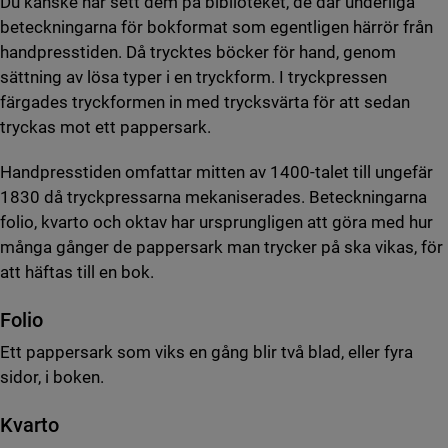
Du kanske har sett dem på biblioteket, de där underliga
beteckningarna för bokformat som egentligen härrör från
handpresstiden. Då trycktes böcker för hand, genom
sättning av lösa typer i en tryckform. I tryckpressen
färgades tryckformen in med trycksvärta för att sedan
tryckas mot ett pappersark.
Handpresstiden omfattar mitten av 1400-talet till ungefär
1830 då tryckpressarna mekaniserades. Beteckningarna
folio, kvarto och oktav har ursprungligen att göra med hur
många gånger de pappersark man trycker på ska vikas, för
att häftas till en bok.
Folio
Ett pappersark som viks en gång blir två blad, eller fyra
sidor, i boken.
Kvarto