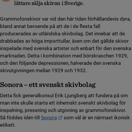
lättare sälja skivan i Sverige.
Grammofonskivor var vid den här tiden förhållandevis dyra,
bland annat beroende på att de i de flesta fall
producerades av utländska skivbolag. Det innebar att de
drabbades av höga importtullar, även om det gällde skivor
inspelade med svenska artister och enbart för den svenska
marknaden. Detta i kombination med börskraschen 1929,
och den följande depressionen, halverade den svenska
skivutgivningen mellan 1929 och 1932.
Sonora – ett svenskt skivbolag
Detta fick generalkonsul Erik Ljungberg att fundera på om
man inte skulle starta ett inhemskt svenskt skivbolag för
inspelning, pressning och utgivning av grammofonskivor.
Länk till annan webbplats.
Så föddes idén till
Sonora
som väl är en närmast ikonisk
etikett.