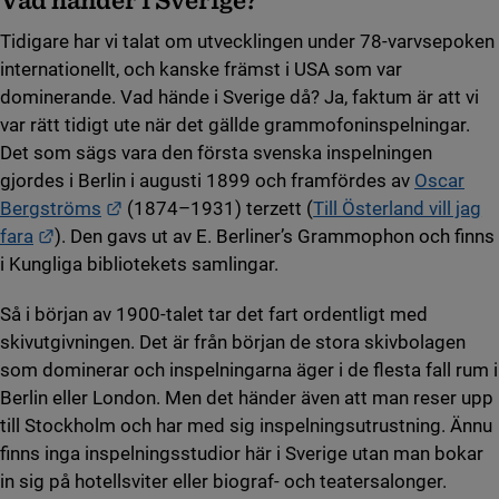
Tidigare har vi talat om utvecklingen under 78-varvsepoken
internationellt, och kanske främst i USA som var
dominerande. Vad hände i Sverige då? Ja, faktum är att vi
var rätt tidigt ute när det gällde grammofoninspelningar.
Det som sägs vara den första svenska inspelningen
gjordes i Berlin i augusti 1899 och framfördes av
Oscar
Länk till annan webbplats.
Bergströms
(1874–1931) terzett (
Till Österland vill jag
Länk till annan webbplats.
fara
). Den gavs ut av E. Berliner’s Grammophon och finns
i Kungliga bibliotekets samlingar.
Så i början av 1900-talet tar det fart ordentligt med
skivutgivningen. Det är från början de stora skivbolagen
som dominerar och inspelningarna äger i de flesta fall rum i
Berlin eller London. Men det händer även att man reser upp
till Stockholm och har med sig inspelningsutrustning. Ännu
finns inga inspelningsstudior här i Sverige utan man bokar
in sig på hotellsviter eller biograf- och teatersalonger.