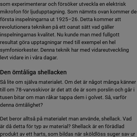
som experimenterar och försöker utveckla en elektrisk
mikrofon för ljudupptagning. Som nämnts ovan kommer de
första inspelningarna ut 1925–26. Detta kommer att
revolutionera tekniken på ett oanat sätt vad gäller
inspelningarnas kvalitet. Nu kunde man med fullgott
resultat göra upptagningar med till exempel en hel
symfoniorkester. Denna teknik har med vidareutveckling
levt vidare in i våra dagar.
Den ömtåliga shellacken
Så lite om själva materialet. Om det är något många känner
till om 78-varvsskivor är det att de är som porslin och går i
tusen bitar om man råkar tappa dem i golvet. Så, varför
denna ömtålighet?
Det beror alltså på materialet man använde, shellack. Vad
är då detta för typ av material? Shellack är en förädlad
produkt av ett harts, som bildas när sköldlöss suger sav ur