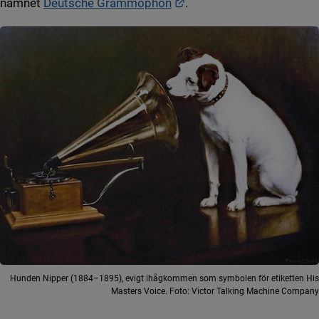
Länk till annan webbplats
namnet
Deutsche Grammophon
.
Hunden Nipper (1884–1895), evigt ihågkommen som symbolen för etiketten His
Masters Voice. Foto: Victor Talking Machine Company