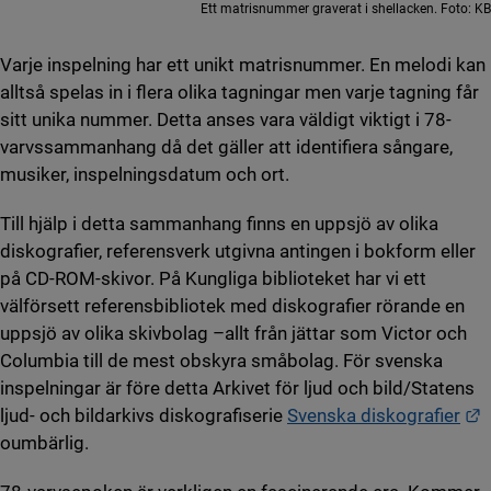
Ett matrisnummer graverat i shellacken. Foto: KB
Varje inspelning har ett unikt matrisnummer. En melodi kan
alltså spelas in i flera olika tagningar men varje tagning får
sitt unika nummer. Detta anses vara väldigt viktigt i 78-
varvssammanhang då det gäller att identifiera sångare,
musiker, inspelningsdatum och ort.
Till hjälp i detta sammanhang finns en uppsjö av olika
diskografier, referensverk utgivna antingen i bokform eller
på CD-ROM-skivor. På Kungliga biblioteket har vi ett
välförsett referensbibliotek med diskografier rörande en
uppsjö av olika skivbolag –allt från jättar som Victor och
Columbia till de mest obskyra småbolag. För svenska
inspelningar är före detta Arkivet för ljud och bild/Statens
L
ljud- och bildarkivs diskografiserie
Svenska diskografier
oumbärlig.