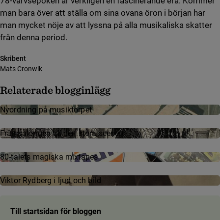
78-varvsepoken är verkligen en fascinerande era. Kommer
man bara över att ställa om sina ovana öron i början har
man mycket nöje av att lyssna på alla musikaliska skatter
från denna period.
Skribent
Mats Cronwik
Relaterade blogginlägg
Nyordning på musiktorpet
Från salongen till den stora scenen
80-talets magiska mixtapes
Viktor Rydberg i ljud och bild
Till startsidan för bloggen