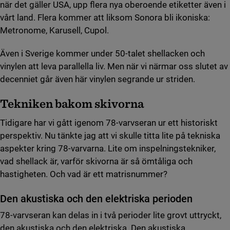
när det gäller USA, upp flera nya oberoende etiketter även i
vårt land. Flera kommer att liksom Sonora bli ikoniska:
Metronome, Karusell, Cupol.
Även i Sverige kommer under 50-talet shellacken och
vinylen att leva parallella liv. Men när vi närmar oss slutet av
decenniet går även här vinylen segrande ur striden.
Tekniken bakom skivorna
Tidigare har vi gått igenom 78-varvseran ur ett historiskt
perspektiv. Nu tänkte jag att vi skulle titta lite på tekniska
aspekter kring 78-varvarna. Lite om inspelningstekniker,
vad shellack är, varför skivorna är så ömtåliga och
hastigheten. Och vad är ett matrisnummer?
Den akustiska och den elektriska perioden
78-varvseran kan delas in i två perioder lite grovt uttryckt,
den akustiska och den elektriska. Den akustiska