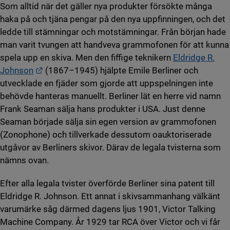
Som alltid när det gäller nya produkter försökte många
haka på och tjäna pengar på den nya uppfinningen, och det
ledde till stämningar och motstämningar. Från början hade
man varit tvungen att handveva grammofonen för att kunna
spela upp en skiva. Men den fiffige teknikern
Eldridge R.
Länk till annan webbplats.
Johnson
(1867–1945) hjälpte Emile Berliner och
utvecklade en fjäder som gjorde att uppspelningen inte
behövde hanteras manuellt. Berliner lät en herre vid namn
Frank Seaman sälja hans produkter i USA. Just denne
Seaman började sälja sin egen version av grammofonen
(Zonophone) och tillverkade dessutom oauktoriserade
utgåvor av Berliners skivor. Därav de legala tvisterna som
nämns ovan.
Efter alla legala tvister överförde Berliner sina patent till
Eldridge R. Johnson. Ett annat i skivsammanhang välkänt
varumärke såg därmed dagens ljus 1901, Victor Talking
Machine Company. År 1929 tar RCA över Victor och vi får