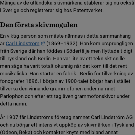
Många av de utländska skivmärkena etablerar sig nu också
i Sverige och registrerar sig hos Patentverket.
Den första skivmogulen
En viktig person som måste nämnas i detta sammanhang
Länk till annan webbplats.
är
Carl Lindström
(1869–1932). Han kom ursprungligen
från Sverige där han föddes i Södertälje men flyttade tidigt
till Tyskland och Berlin. Han var lite av ett tekniskt snille
men sägs ha varit totalt okunnig när det kom till det rent
musikaliska. Han startar en fabrik i Berlin för tillverkning av
fonografer 1896. I början av 1900-talet börjar han i stället
tillverka den vinnande grammofonen under namnet
Parlophon och efter ett tag även grammofonskivor under
detta namn.
År 1907 får Lindströms företag namnet Carl Lindström AG
och nu börjar ett intensivt uppköp av skivmärken i Tyskland
(Odeon, Beka) och kontakter knyts med bland annat