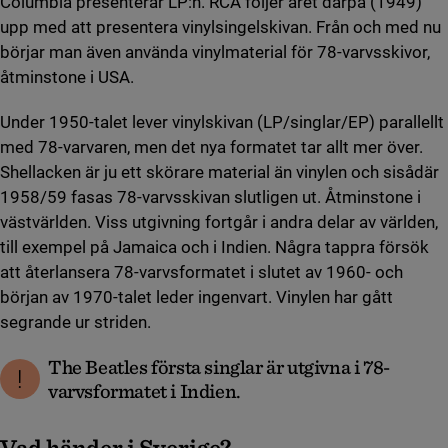
Columbia presenterar LP:n. RCA följer året därpå (1949)
upp med att presentera vinylsingelskivan. Från och med nu
börjar man även använda vinylmaterial för 78-varvsskivor,
åtminstone i USA.
Under 1950-talet lever vinylskivan (LP/singlar/EP) parallellt
med 78-varvaren, men det nya formatet tar allt mer över.
Shellacken är ju ett skörare material än vinylen och sisådär
1958/59 fasas 78-varvsskivan slutligen ut. Åtminstone i
västvärlden. Viss utgivning fortgår i andra delar av världen,
till exempel på Jamaica och i Indien. Några tappra försök
att återlansera 78-varvsformatet i slutet av 1960- och
början av 1970-talet leder ingenvart. Vinylen har gått
segrande ur striden.
The Beatles första singlar är utgivna i 78-
varvsformatet i Indien.
Vad händer i Sverige?