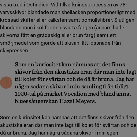
vissa träd i Ostindien. Vid tillverkningsprocessen av 78-
varvsskivor blandade man shellacken proportionerligt med
krossad skiffer eller kalksten samt bomullsfibrer. Slutligen
blandade man i kol för den svarta färgen (annars hade
skivorna fått en grådaskig eller brun färg) samt ett
smörjmedel som gjorde att skivan lätt lossnade från
skivpressen.
Som en kuriositet kan nämnas att det finns
skivor från den akustiska eran där man inte lagt
till kolet för svärtan och de då är bruna. Jag har
några sådana skivor i min samling från tidigt
1920-tal på märket Vocalion med bland annat
bluessångerskan Hazel Meyers.
Som en kuriositet kan nämnas att det finns skivor från den
akustiska eran där man inte lagt till kolet för svärtan och de
då är bruna. Jag har några sådana skivor i min egen