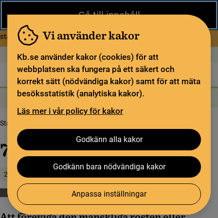
Stäng
Gå till innehåll
Under sommaren har KB begränsad service och särskilda
öppettider. Vissa veckor är en del funktioner och samlingar
Vi använder kakor
om Begränsad service i sommar
stängda.
Läs mer
Öppet idag: Stängt
In English
Kb.se använder kakor (cookies) för att
webbplatsen ska fungera på ett säkert och
Biblioteket
För bibliotekssektorn
Pliktleverans och ISBN
korrekt sätt (nödvändiga kakor) samt för att mäta
besöksstatistik (analytiska kakor).
Sök
Sök
Söktjänster
Meny
Läs mer i vår policy för kakor
Startsida
Upptäck samlingarna
Samlingsbloggen
78-varvsepoken
Godkänn alla kakor
78-varvsepoken
Godkänn bara nödvändiga kakor
22 oktober 2020
Anpassa inställningar
Musik
Att föreviga den mänskliga rösten eller