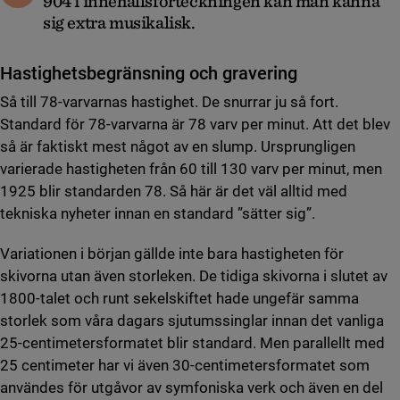
904 i innehållsförteckningen kan man känna
sig extra musikalisk.
Hastighetsbegränsning och gravering
Så till 78-varvarnas hastighet. De snurrar ju så fort.
Standard för 78-varvarna är 78 varv per minut. Att det blev
så är faktiskt mest något av en slump. Ursprungligen
varierade hastigheten från 60 till 130 varv per minut, men
1925 blir standarden 78. Så här är det väl alltid med
tekniska nyheter innan en standard ”sätter sig”.
Variationen i början gällde inte bara hastigheten för
skivorna utan även storleken. De tidiga skivorna i slutet av
1800-talet och runt sekelskiftet hade ungefär samma
storlek som våra dagars sjutumssinglar innan det vanliga
25-centimetersformatet blir standard. Men parallellt med
25 centimeter har vi även 30-centimetersformatet som
användes för utgåvor av symfoniska verk och även en del