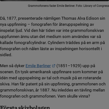
Grammofonens fader Emile Berliner. Foto: Library of Congress
Då, 1877, presenterade nämligen Thomas Alva Edison sin
nya uppfinning – fonografen för återuppspelning av
inspelat ljud. Vid den här tiden var inte grammofonskivan
uppfunnen ännu utan det medium som användes var så
kallade fonografcylindrar. Cylindern träddes på en arm på
fonografen och nålen läste av inspelningen horisontellt i
sidled.
Länk till annan webbplats.
Men så dyker
Emile Berliner
(1851–1929) upp på
scenen. En tysk-amerikansk uppfinnare som kommer på
idén med uppspelning av tal och musik på en roterande
skiva. Han får patent på sin uppfinning, grammofonen och
grammofonskivan, år 1887. Nu inleddes en tävling mellan
fonografen och grammofonen. Vem skulle vinna?
Första skivbolagen