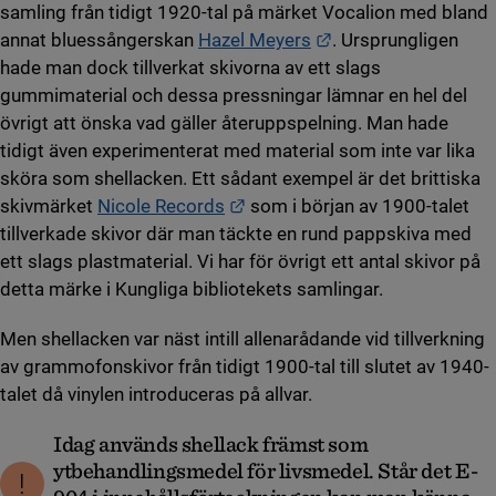
samling från tidigt 1920-tal på märket Vocalion med bland
Länk till annan web
annat bluessångerskan
Hazel Meyers
. Ursprungligen
hade man dock tillverkat skivorna av ett slags
gummimaterial och dessa pressningar lämnar en hel del
övrigt att önska vad gäller återuppspelning. Man hade
tidigt även experimenterat med material som inte var lika
sköra som shellacken. Ett sådant exempel är det brittiska
Länk till annan webbplats.
skivmärket
Nicole Records
som i början av 1900-talet
tillverkade skivor där man täckte en rund pappskiva med
ett slags plastmaterial. Vi har för övrigt ett antal skivor på
detta märke i Kungliga bibliotekets samlingar.
Men shellacken var näst intill allenarådande vid tillverkning
av grammofonskivor från tidigt 1900-tal till slutet av 1940-
talet då vinylen introduceras på allvar.
Idag används shellack främst som
ytbehandlingsmedel för livsmedel. Står det E-