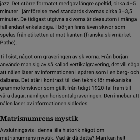
jazz. Det större formatet medgav längre speltid, cirka 4–5
minuter i jämförelse med standardskivornas cirka 3–3,5
minuter. De tidigast utgivna skivorna är dessutom i många
fall endast enkelsidiga. I början finns även skivor som
spelas från etiketten ut mot kanten (franska skivmärket
Pathé).
Till sist, något om graveringen av skivorna. Från början
använde man sig av så kallad vertikalgravering, det vill säga
att nålen läser av informationen i spåren som i en berg- och
dalbana. Det står i kontrast till den teknik för mekaniska
grammofonskivor som gällt från tidigt 1920-tal fram till
våra dagar, nämligen horisontalgraveringen. Den innebär att
nålen läser av informationen sidledes.
Matrisnumrens mystik
Avslutningsvis i denna lilla historik något om
matrisnumrens mystik. Vad är då detta? Man kan helt