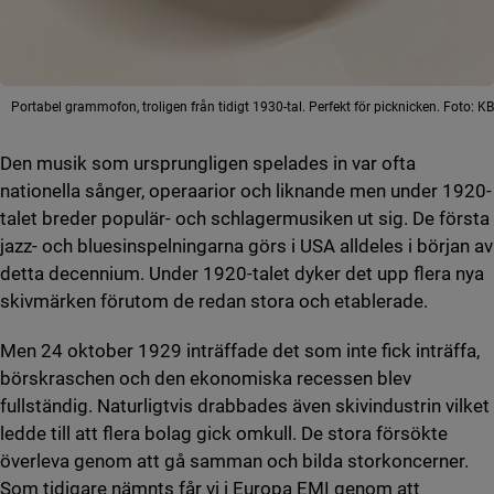
Portabel grammofon, troligen från tidigt 1930-tal. Perfekt för picknicken. Foto: KB
Den musik som ursprungligen spelades in var ofta
nationella sånger, operaarior och liknande men under 1920-
talet breder populär- och schlagermusiken ut sig. De första
jazz- och bluesinspelningarna görs i USA alldeles i början av
detta decennium. Under 1920-talet dyker det upp flera nya
skivmärken förutom de redan stora och etablerade.
Men 24 oktober 1929 inträffade det som inte fick inträffa,
börskraschen och den ekonomiska recessen blev
fullständig. Naturligtvis drabbades även skivindustrin vilket
ledde till att flera bolag gick omkull. De stora försökte
överleva genom att gå samman och bilda storkoncerner.
Som tidigare nämnts får vi i Europa EMI genom att