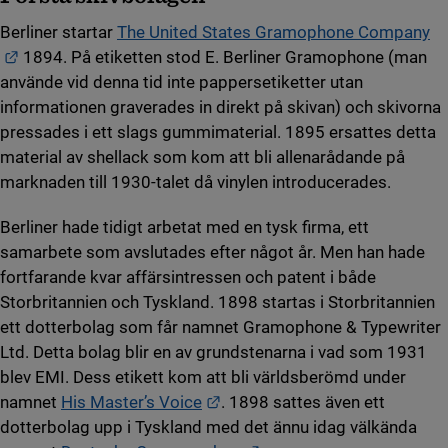
Berliner startar
The United States Gramophone Company
Länk till annan webbplats.
1894. På etiketten stod E. Berliner Gramophone (man
använde vid denna tid inte pappersetiketter utan
informationen graverades in direkt på skivan) och skivorna
pressades i ett slags gummimaterial. 1895 ersattes detta
material av shellack som kom att bli allenarådande på
marknaden till 1930-talet då vinylen introducerades.
Berliner hade tidigt arbetat med en tysk firma, ett
samarbete som avslutades efter något år. Men han hade
fortfarande kvar affärsintressen och patent i både
Storbritannien och Tyskland. 1898 startas i Storbritannien
ett dotterbolag som får namnet Gramophone & Typewriter
Ltd. Detta bolag blir en av grundstenarna i vad som 1931
blev EMI. Dess etikett kom att bli världsberömd under
Länk till annan webbplats.
namnet
His Master’s Voice
. 1898 sattes även ett
dotterbolag upp i Tyskland med det ännu idag välkända