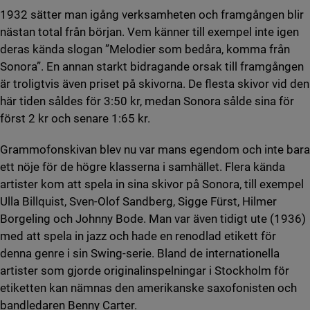
1932 sätter man igång verksamheten och framgången blir
nästan total från början. Vem känner till exempel inte igen
deras kända slogan ”Melodier som bedåra, komma från
Sonora”. En annan starkt bidragande orsak till framgången
är troligtvis även priset på skivorna. De flesta skivor vid den
här tiden såldes för 3:50 kr, medan Sonora sålde sina för
först 2 kr och senare 1:65 kr.
Grammofonskivan blev nu var mans egendom och inte bara
ett nöje för de högre klasserna i samhället. Flera kända
artister kom att spela in sina skivor på Sonora, till exempel
Ulla Billquist, Sven-Olof Sandberg, Sigge Fürst, Hilmer
Borgeling och Johnny Bode. Man var även tidigt ute (1936)
med att spela in jazz och hade en renodlad etikett för
denna genre i sin Swing-serie. Bland de internationella
artister som gjorde originalinspelningar i Stockholm för
etiketten kan nämnas den amerikanske saxofonisten och
bandledaren Benny Carter.