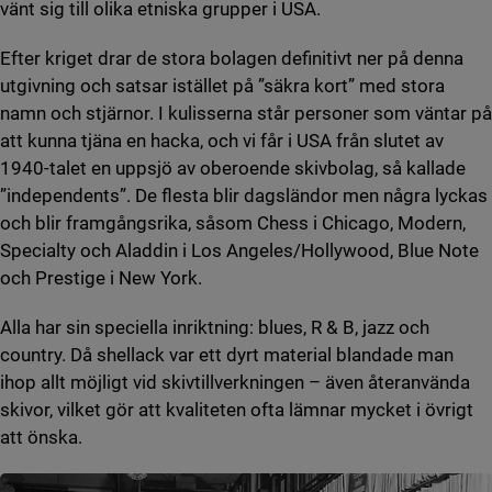
vänt sig till olika etniska grupper i USA.
Efter kriget drar de stora bolagen definitivt ner på denna
utgivning och satsar istället på ”säkra kort” med stora
namn och stjärnor. I kulisserna står personer som väntar på
att kunna tjäna en hacka, och vi får i USA från slutet av
1940-talet en uppsjö av oberoende skivbolag, så kallade
”independents”. De flesta blir dagsländor men några lyckas
och blir framgångsrika, såsom Chess i Chicago, Modern,
Specialty och Aladdin i Los Angeles/Hollywood, Blue Note
och Prestige i New York.
Alla har sin speciella inriktning: blues, R & B, jazz och
country. Då shellack var ett dyrt material blandade man
ihop allt möjligt vid skivtillverkningen – även återanvända
skivor, vilket gör att kvaliteten ofta lämnar mycket i övrigt
att önska.