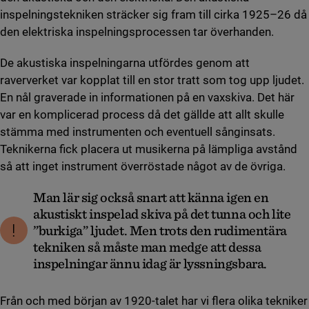
inspelningstekniken sträcker sig fram till cirka 1925–26 då
den elektriska inspelningsprocessen tar överhanden.
De akustiska inspelningarna utfördes genom att
raververket var kopplat till en stor tratt som tog upp ljudet.
En nål graverade in informationen på en vaxskiva. Det här
var en komplicerad process då det gällde att allt skulle
stämma med instrumenten och eventuell sånginsats.
Teknikerna fick placera ut musikerna på lämpliga avstånd
så att inget instrument överröstade något av de övriga.
Man lär sig också snart att känna igen en
akustiskt inspelad skiva på det tunna och lite
”burkiga” ljudet. Men trots den rudimentära
tekniken så måste man medge att dessa
inspelningar ännu idag är lyssningsbara.
Från och med början av 1920-talet har vi flera olika tekniker