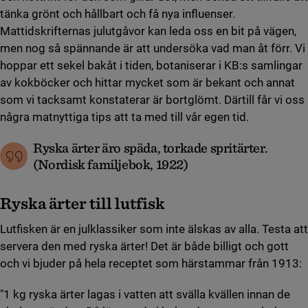
tänka grönt och hållbart och få nya influenser.
Mattidskrifternas julutgåvor kan leda oss en bit på vägen,
men nog så spännande är att undersöka vad man åt förr. Vi
hoppar ett sekel bakåt i tiden, botaniserar i KB:s samlingar
av kokböcker och hittar mycket som är bekant och annat
som vi tacksamt konstaterar är bortglömt. Därtill får vi oss
några matnyttiga tips att ta med till vår egen tid.
Ryska ärter äro späda, torkade spritärter.
(Nordisk familjebok, 1922)
Ryska ärter till lutfisk
Lutfisken är en julklassiker som inte älskas av alla. Testa att
servera den med ryska ärter! Det är både billigt och gott
och vi bjuder på hela receptet som härstammar från 1913:
"1 kg ryska ärter lagas i vatten att svälla kvällen innan de