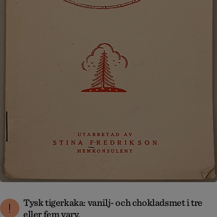
Tysk tigerkaka: vanilj- och chokladsmet i tre
eller fem varv.