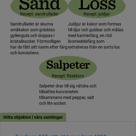
Sand
Löss
Recept: sandrullader
Recept: juldjur
Sandrullader är skurna
Juldjur är kakor som formas
småkakor som gräddas
till djur och gubbar och målas
gyllengula och doppas i
med karminfärg, en röd
kristallsocker. Förmodligen
livsmedelsfärg som
har de fått sitt namn efter färg
extraheras från en sorts lus.
och konsistens.
Salpeter
Recept: fläskkorv
Salpeter drar till sig vätska och
tillsättes korvsmeten
tillsammans med peppar, salt
och lite socker.
Hitta objekten i våra samlingar