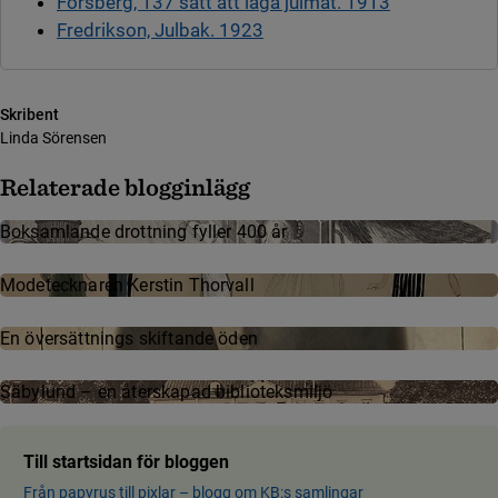
Forsberg, 137 sätt att laga julmat. 1913
Fredrikson, Julbak. 1923
Skribent
Linda Sörensen
Relaterade blogginlägg
Boksamlande drottning fyller 400 år
Mode­teck­na­ren Kerstin Thor­vall
En översättnings skiftande öden
Säbylund – en återskapad biblioteksmiljö
Till startsidan för bloggen
Från papyrus till pixlar ­– blog­g om KB:s samling­ar