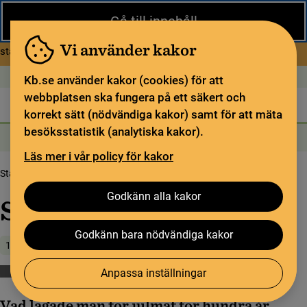
Stäng
Gå till innehåll
Under sommaren har KB begränsad service och särskilda
öppettider. Vissa veckor är en del funktioner och samlingar
Vi använder kakor
om Begränsad service i sommar
stängda.
Läs mer
Öppet idag: 9–17
In English
Kb.se använder kakor (cookies) för att
webbplatsen ska fungera på ett säkert och
Biblioteket
För bibliotekssektorn
Pliktleverans och ISBN
korrekt sätt (nödvändiga kakor) samt för att mäta
besöksstatistik (analytiska kakor).
Sök
Sök
Söktjänster
Meny
Läs mer i vår policy för kakor
Startsida
Upptäck samlingarna
Samlingsbloggen
Sekelgammal julmat
Godkänn alla kakor
Sekelgammal julmat
Godkänn bara nödvändiga kakor
19 december 2019
Anpassa inställningar
Böcker
Vad lagade man för julmat för hundra år