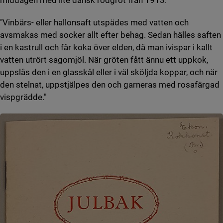
middagen med lite dansk rödgröt från 1913:
"Vinbärs- eller hallonsaft utspädes med vatten och
avsmakas med socker allt efter behag. Sedan hälles saften
i en kastrull och får koka över elden, då man ivispar i kallt
vatten utrört sagomjöl. När gröten fått ännu ett uppkok,
uppslås den i en glasskål eller i väl sköljda koppar, och när
den stelnat, uppstjälpes den och garneras med rosafärgad
vispgrädde."