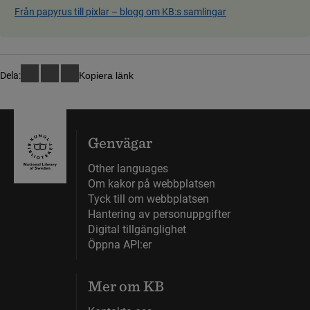
Från papyrus till pixlar ­– blog­g om KB:s samling­ar
Dela:
Kopiera länk
Genvägar
Other languages
Om kakor på webbplatsen
Tyck till om webbplatsen
Hantering av personuppgifter
Digital tillgänglighet
Öppna API:er
Mer om KB