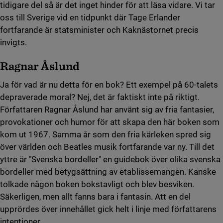
tidigare del så är det inget hinder för att läsa vidare. Vi tar
oss till Sverige vid en tidpunkt där Tage Erlander
fortfarande är statsminister och Kaknästornet precis
invigts.
Ragnar Åslund
Ja för vad är nu detta för en bok? Ett exempel på 60-talets
depraverade moral? Nej, det är faktiskt inte på riktigt.
Författaren Ragnar Åslund har använt sig av fria fantasier,
provokationer och humor för att skapa den här boken som
kom ut 1967. Samma år som den fria kärleken spred sig
över världen och Beatles musik fortfarande var ny. Till det
yttre är "Svenska bordeller" en guidebok över olika svenska
bordeller med betygsättning av etablissemangen. Kanske
tolkade någon boken bokstavligt och blev besviken.
Säkerligen, men allt fanns bara i fantasin. Att en del
upprördes över innehållet gick helt i linje med författarens
intentioner.