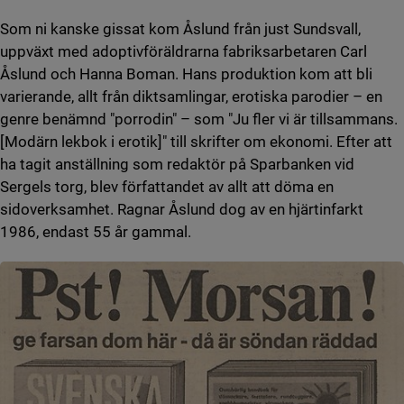
Som ni kanske gissat kom Åslund från just Sundsvall,
uppväxt med adoptivföräldrarna fabriksarbetaren Carl
Åslund och Hanna Boman. Hans produktion kom att bli
varierande, allt från diktsamlingar, erotiska parodier – en
genre benämnd "porrodin" – som "Ju fler vi är tillsammans.
[Modärn lekbok i erotik]" till skrifter om ekonomi. Efter att
ha tagit anställning som redaktör på Sparbanken vid
Sergels torg, blev författandet av allt att döma en
sidoverksamhet. Ragnar Åslund dog av en hjärtinfarkt
1986, endast 55 år gammal.