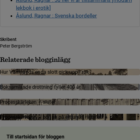
lekbok i erotik]
Åslund, Ragnar : Svenska bordeller
Skribent
Peter Bergström
Relaterade blogginlägg
Hur Värmlands enda slott gick upp i rök
Boksamlande drottning fyller 400 år
Processkärleken – slutet
Processkärleken – början på ett unikt rättsfall
Till startsidan för bloggen