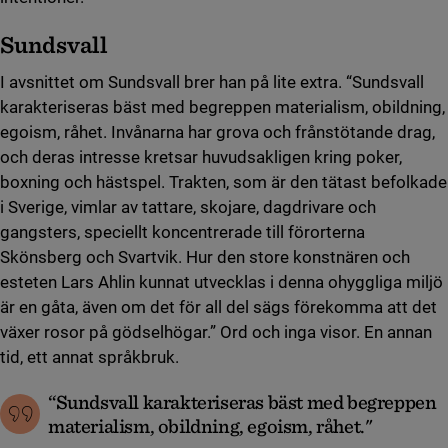
Sundsvall
I avsnittet om Sundsvall brer han på lite extra. “Sundsvall
karakteriseras bäst med begreppen materialism, obildning,
egoism, råhet. Invånarna har grova och frånstötande drag,
och deras intresse kretsar huvudsakligen kring poker,
boxning och hästspel. Trakten, som är den tätast befolkade
i Sverige, vimlar av tattare, skojare, dagdrivare och
gangsters, speciellt koncentrerade till förorterna
Skönsberg och Svartvik. Hur den store konstnären och
esteten Lars Ahlin kunnat utvecklas i denna ohyggliga miljö
är en gåta, även om det för all del sägs förekomma att det
växer rosor på gödselhögar.” Ord och inga visor. En annan
tid, ett annat språkbruk.
“Sundsvall karakteriseras bäst med begreppen
materialism, obildning, egoism, råhet."