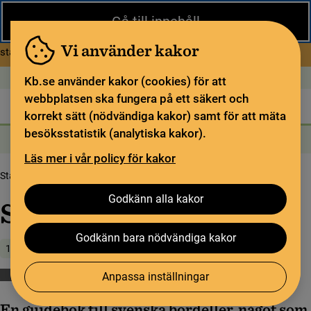
Stäng
Gå till innehåll
Under sommaren har KB begränsad service och särskilda
öppettider. Vissa veckor är en del funktioner och samlingar
Vi använder kakor
om Begränsad service i sommar
stängda.
Läs mer
Öppet idag: 9–17
In English
Kb.se använder kakor (cookies) för att
webbplatsen ska fungera på ett säkert och
Biblioteket
För bibliotekssektorn
Pliktleverans och ISBN
korrekt sätt (nödvändiga kakor) samt för att mäta
besöksstatistik (analytiska kakor).
Sök
Sök
Söktjänster
Meny
Läs mer i vår policy för kakor
Startsida
Upptäck samlingarna
Samlingsbloggen
Svenska bordeller
Godkänn alla kakor
Svenska bordeller
Godkänn bara nödvändiga kakor
18 september 2019
Anpassa inställningar
Böcker
Dagstidningar
En guidebok till svenska bordeller, något som