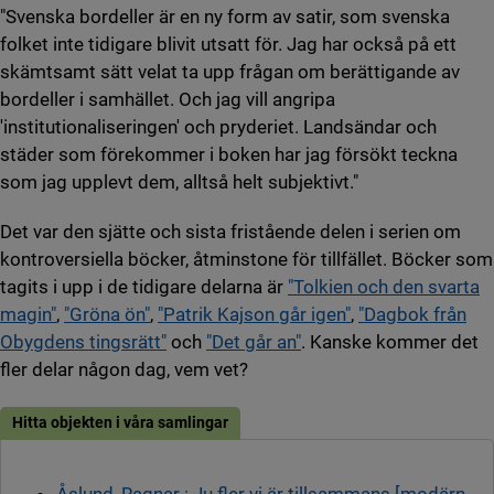
"Svenska bordeller är en ny form av satir, som svenska
folket inte tidigare blivit utsatt för. Jag har också på ett
skämtsamt sätt velat ta upp frågan om berättigande av
bordeller i samhället. Och jag vill angripa
'institutionaliseringen' och pryderiet. Landsändar och
städer som förekommer i boken har jag försökt teckna
som jag upplevt dem, alltså helt subjektivt."
Det var den sjätte och sista fristående delen i serien om
kontroversiella böcker, åtminstone för tillfället. Böcker som
tagits i upp i de tidigare delarna är
"Tolkien och den svarta
magin"
,
"Gröna ön"
,
"Patrik Kajson går igen"
,
"Dagbok från
Obygdens tingsrätt"
och
"Det går an"
. Kanske kommer det
fler delar någon dag, vem vet?
Hitta objekten i våra samlingar
Åslund, Ragnar : Ju fler vi är tillsammans [modärn