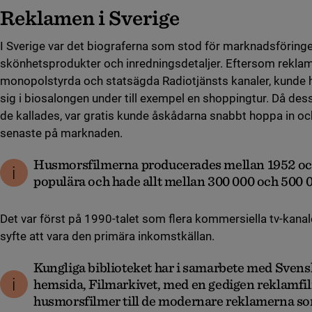
Reklamen i Sverige
I Sverige var det biograferna som stod för marknadsföringe
skönhetsprodukter och inredningsdetaljer. Eftersom reklam 
monopolstyrda och statsägda Radiotjänsts kanaler, kund
sig i biosalongen under till exempel en shoppingtur. Då de
de kallades, var gratis kunde åskådarna snabbt hoppa in o
senaste på marknaden.
Husmorsfilmerna producerades mellan 1952 och
populära och hade allt mellan 300 000 och 500 0
Det var först på 1990-talet som flera kommersiella tv-kan
syfte att vara den primära inkomstkällan.
Kungliga biblioteket har i samarbete med Svens
hemsida, Filmarkivet, med en gedigen reklamfil
husmorsfilmer till de modernare reklamerna s