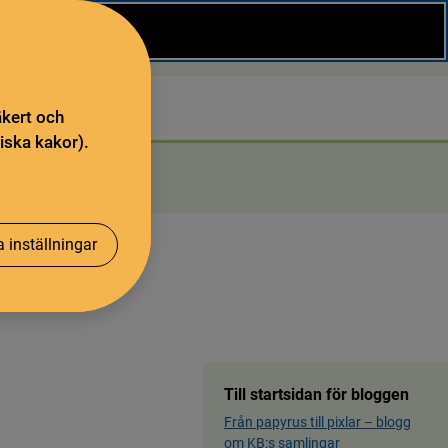
Stäng
Sök
äkert och
iska kakor).
 inställningar
Till startsidan för bloggen
Från papyrus till pixlar ­– blog­g
om KB:s samling­ar