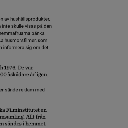
n av hushållsprodukter,
inte skulle visas på den
e hemmafruarna bänka
ssa husmorsfilmer, som
ch informera sig om det
 1976. De var
00 åskådare årligen.
aler sände reklam med
ka Filminstitutet en
msamling. Allt från
om sändes i hemmet.