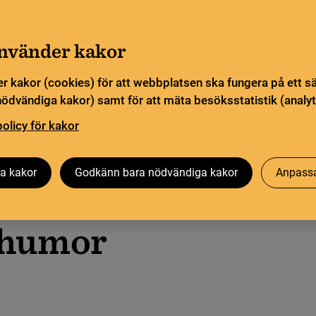
a öppettider. Vissa veckor är en del funktioner och
Gå till innehåll
sommar
använder kakor
Sök
orn
Pliktleverans och ISBN
Söktjänster
r kakor (cookies) för att webbplatsen ska fungera på ett s
nödvändiga kakor) samt för att mäta besöksstatistik (analyt
ingarna
policy för kakor
Besök oss
Forskning på KB
Om oss
a kakor
Godkänn bara nödvändiga kakor
Anpassa
r och husmoder
 humor