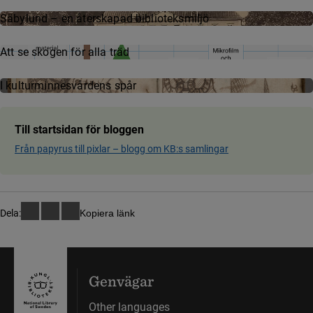
Säbylund – en återskapad biblioteksmiljö
Att se skogen för alla träd
I kultur­min­nes­vår­dens spår
Till startsidan för bloggen
Från papyrus till pixlar ­– blog­g om KB:s samling­ar
Dela:
Kopiera länk
Genvägar
Other languages