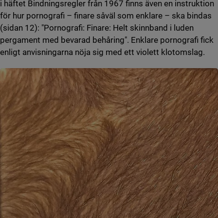
i häftet Bindningsregler från 1967 finns även en instruktion
för hur pornografi – finare såväl som enklare – ska bindas
(sidan 12): "Pornografi: Finare: Helt skinnband i luden
pergament med bevarad behåring". Enklare pornografi fick
enligt anvisningarna nöja sig med ett violett klotomslag.