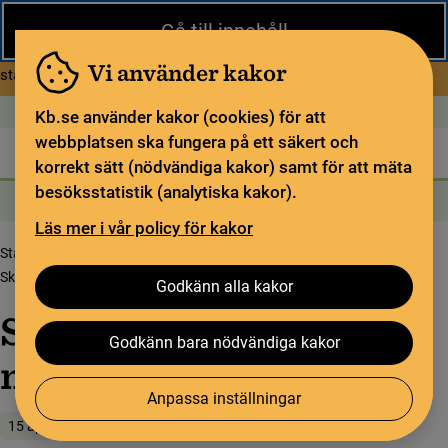
Stäng
Gå till innehåll
Under sommaren har KB begränsad service och särskilda
öppettider. Vissa veckor är en del funktioner och samlingar
Vi använder kakor
om Begränsad service i sommar
stängda.
Läs mer
Öppet idag: 9–18
In English
Kb.se använder kakor (cookies) för att
webbplatsen ska fungera på ett säkert och
Biblioteket
För bibliotekssektorn
Pliktleverans och ISBN
korrekt sätt (nödvändiga kakor) samt för att mäta
besöksstatistik (analytiska kakor).
Sök
Sök
Söktjänster
Meny
Läs mer i vår policy för kakor
Startsida
Upptäck samlingarna
Samlingsbloggen
Skinnflådd i bokens namn
Godkänn alla kakor
Skinnflådd i bokens
Godkänn bara nödvändiga kakor
namn
Anpassa inställningar
15 april 2019