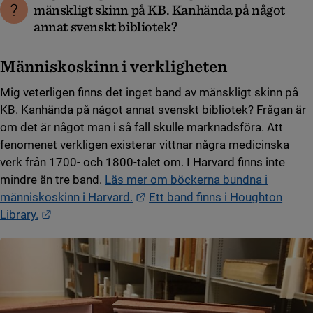
mänskligt skinn på KB. Kanhända på något
annat svenskt bibliotek?
Människoskinn i verkligheten
Mig veterligen finns det inget band av mänskligt skinn på
KB. Kanhända på något annat svenskt bibliotek? Frågan är
om det är något man i så fall skulle marknadsföra. Att
fenomenet verkligen existerar vittnar några medicinska
verk från 1700- och 1800-talet om. I Harvard finns inte
mindre än tre band.
Läs mer om böckerna bundna i
Länk till annan webbplats.
människoskinn i Harvard.
Ett band finns i Houghton
Länk till annan webbplats.
Library.