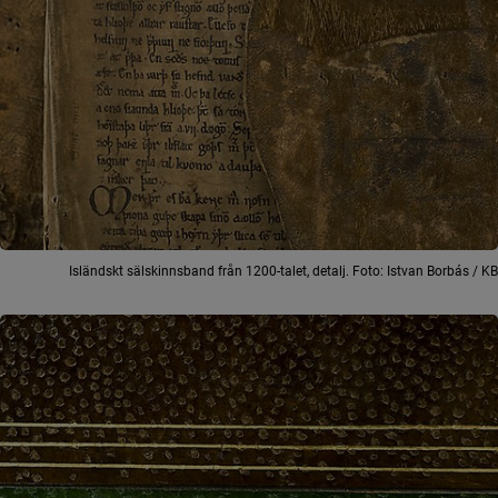
Isländskt sälskinnsband från 1200-talet, detalj. Foto: Istvan Borbás / KB