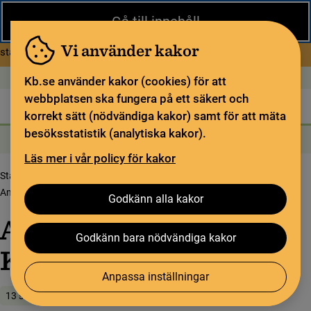
Stäng
Gå till innehåll
Under sommaren har KB begränsad service och särskilda
öppettider. Vissa veckor är en del funktioner och samlingar
Vi använder kakor
om Begränsad service i sommar
stängda.
Läs mer
Öppet idag: Stängt
In English
Kb.se använder kakor (cookies) för att
webbplatsen ska fungera på ett säkert och
Biblioteket
För bibliotekssektorn
Pliktleverans och ISBN
korrekt sätt (nödvändiga kakor) samt för att mäta
besöksstatistik (analytiska kakor).
Sök
Sök
Söktjänster
Meny
Läs mer i vår policy för kakor
Startsida
Upptäck samlingarna
Samlingsbloggen
Ameri­kansk luft­gunga – KB lägger puss­let
Godkänn alla kakor
Ameri­kansk luft­gunga
–
Godkänn bara nödvändiga kakor
KB lägger puss­let
Anpassa inställningar
13 september 2018