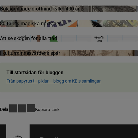
Boksamlande drottning fyller 400 år
80-talets magiska mixtapes
Att se skogen för alla träd
I kultur­min­nes­vår­dens spår
Till startsidan för bloggen
Från papyrus till pixlar ­– blog­g om KB:s samling­ar
Dela:
Kopiera länk