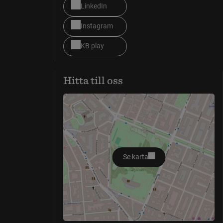
LinkedIn
Instagram
KB play
Hitta till oss
Se karta
öppnas i nytt fönster