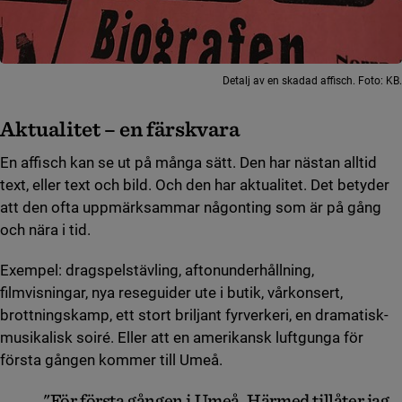
Detalj av en skadad affisch. Foto: KB.
Aktualitet
–
en färskvara
En affisch kan se ut på många sätt. Den har nästan alltid
text, eller text och bild. Och den har aktualitet. Det betyder
att den ofta uppmärksammar någonting som är på gång
och nära i tid.
Exempel: dragspelstävling, aftonunderhållning,
filmvisningar, nya reseguider ute i butik, vårkonsert,
brottningskamp, ett stort briljant fyrverkeri, en dramatisk-
musikalisk soiré. Eller att en amerikansk luftgunga för
första gången kommer till Umeå.
"För första gången i Umeå. Härmed tillåter jag