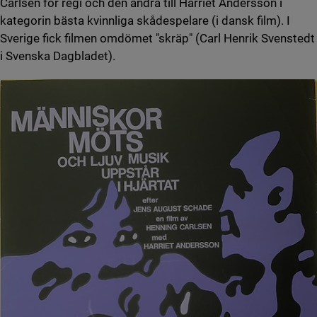
Carlsen för regi och den andra till Harriet Andersson i
kategorin bästa kvinnliga skådespelare (i dansk film). I
Sverige fick filmen omdömet "skräp" (Carl Henrik Svenstedt
i Svenska Dagbladet).