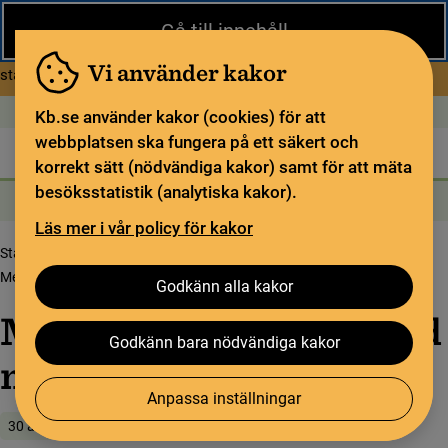
Stäng
Gå till innehåll
Under sommaren har KB begränsad service och särskilda
öppettider. Vissa veckor är en del funktioner och samlingar
Vi använder kakor
om Begränsad service i sommar
stängda.
Läs mer
Öppet idag: 9–18
In English
Kb.se använder kakor (cookies) för att
webbplatsen ska fungera på ett säkert och
Biblioteket
För bibliotekssektorn
Pliktleverans och ISBN
korrekt sätt (nödvändiga kakor) samt för att mäta
besöksstatistik (analytiska kakor).
Sök
Sök
Söktjänster
Meny
Läs mer i vår policy för kakor
Startsida
Upptäck samlingarna
Samlingsbloggen
Mennesker mødes og sød musik opstår i hjertet
Godkänn alla kakor
Mennesker mødes og sød
Godkänn bara nödvändiga kakor
musik opstår i hjertet
Anpassa inställningar
30 augusti 2018