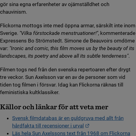
gör sina egna erfarenheter av ojämställdhet och
chauvinism.
Flickorna mottogs inte med öppna armar, särskilt inte inom
Sverige.
"Vilka förstockade menstruationer!"
, kommenterade
Expressens Bo Strömstedt. Simone de Beauvoirs omdöme
var:
"Ironic and comic, this film moves us by the beauty of its
landscapes, its poetry and above all its subtle tenderness"
.
Filmen togs ned från den svenska repertoaren efter drygt
tre veckor. Sun Axelsson var en av de personer som vid
tiden tog filmen i försvar. Idag kan Flickorna räknas till
feministiska kultklassiker.
Källor och länkar för att veta mer
Svensk filmdatabas är en guldgruva med allt från
Länk till annan webb
hårdfakta till recensioner i urval
Läs hela Sun Axelssons text från 1968 om Flickorna