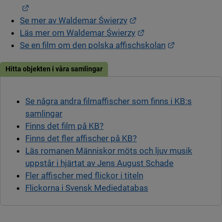
Länk till annan webbplats.
Länk till annan webbpla
Se mer av Waldemar Świerzy
Länk till annan webb
Läs mer om Waldemar Świerzy
Länk till an
Se en film om den polska affischskolan
Hitta objekten i våra samlingar
Se några andra filmaffischer som finns i KB:s
samlingar
Finns det film på KB?
Finns det fler affischer på KB?
Läs romanen Människor möts och ljuv musik
uppstår i hjärtat av Jens August Schade
Fler affischer med flickor i titeln
Flickorna i Svensk Mediedatabas