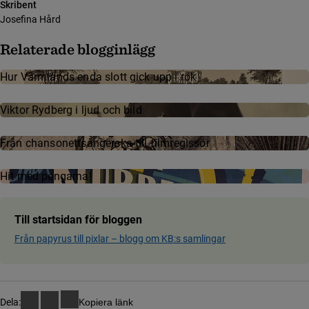
Skribent
Josefina Hård
Relaterade blogginlägg
Hur Värmlands enda slott gick upp i rök
Viktor Rydberg i ljud och bild
Från chan­so­nett­sång­ers­ka till film­re­gis­sör
Hit med peng­ar­na!
Till startsidan för bloggen
Från papyrus till pixlar ­– blog­g om KB:s samling­ar
Dela:
Kopiera länk