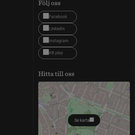
Följ oss
Facebook
LinkedIn
Instagram
KB play
Hitta till oss
Se karta
öppnas i nytt fönster