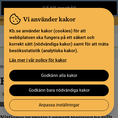
Stäng
Gå till innehåll
Under sommaren har KB begränsad service och särskilda
öppettider. Vissa veckor är en del funktioner och samlingar
Vi använder kakor
om Begränsad service i sommar
stängda.
Läs mer
Öppet idag: 9–18
In English
Kb.se använder kakor (cookies) för att
webbplatsen ska fungera på ett säkert och
Biblioteket
För bibliotekssektorn
Pliktleverans och ISBN
korrekt sätt (nödvändiga kakor) samt för att mäta
besöksstatistik (analytiska kakor).
Sök
Sök
Söktjänster
Meny
Läs mer i vår policy för kakor
Startsida
Upptäck samlingarna
Samlingsbloggen
Hell­sings­ka gift­pin­nar
Godkänn alla kakor
Hell­sings­ka gift­pin­nar
Godkänn bara nödvändiga kakor
5 juni 2018
Anpassa inställningar
Barnböcker
Nittionio år skulle Lennart Hellsing ha fyllt