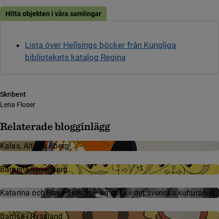
Hitta objekten i våra samlingar
Lista över Hellsings böcker från Kungliga
bibliotekets katalog Regina
Skribent
Lena Floser
Relaterade blogginlägg
Kalas, Alfons Åberg!
Barnens Strind­berg
Kata­ri­na och Rosa Taikon – en del av det svens­ka kultur­ar­vet
Bamse i Ryssland