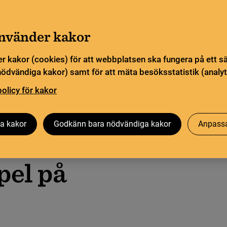
a öppettider. Vissa veckor är en del funktioner och
Gå till innehåll
sommar
använder kakor
Sök
orn
Pliktleverans och ISBN
Söktjänster
r kakor (cookies) för att webbplatsen ska fungera på ett s
nödvändiga kakor) samt för att mäta besöksstatistik (analyt
ingarna
policy för kakor
Besök oss
Forskning på KB
Om oss
a kakor
Godkänn bara nödvändiga kakor
Anpassa
på KB
pel på