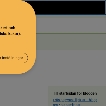
Stäng
Sök
äkert och
iska kakor).
 inställningar
Till startsidan för bloggen
Från papyrus till pixlar ­– blog­g
om KB:s samling­ar