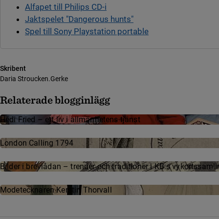
Alfapet till Philips CD-i
Jaktspelet "Dangerous hunts"
Spel till Sony Playstation portable
Skribent
Daria Stroucken.Gerke
Relaterade blogginlägg
Hédi Fried – ett liv i allmänhetens tjänst
London Calling 1794
Bilder i brevlådan – trender och traditioner i KB:s vykortssaml
Mode­teck­na­ren Kerstin Thor­vall