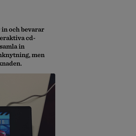
 in och bevarar
teraktiva cd-
 samla in
anknytning, men
rknaden.