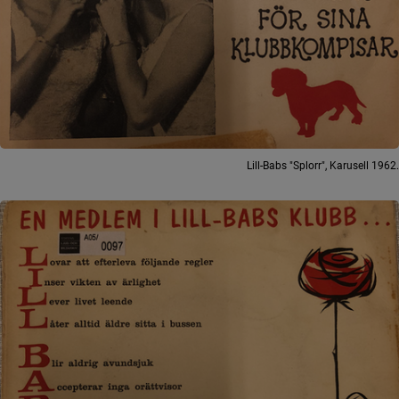
Lill-Babs "Splorr", Karusell 1962.