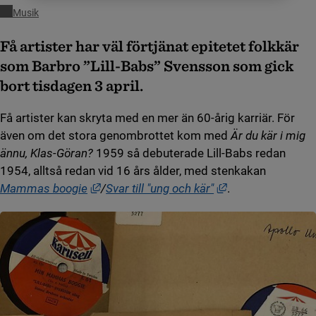
Musik
Få artister har väl förtjänat epitetet folkkär
som Barbro ”Lill-Babs” Svensson som gick
bort tisdagen 3 april.
Få artister kan skryta med en mer än 60-årig karriär. För
även om det stora genombrottet kom med
Är du kär i mig
ännu, Klas-Göran?
1959 så debuterade Lill-Babs redan
1954, alltså redan vid 16 års ålder, med stenkakan
Länk till annan webbplats, öppnas i nytt fö
Länk till annan we
Mammas boogie
/
Svar till "ung och kär"
.