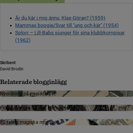
Är du kär i mig ännu, Klas-Göran? (1959)
Mammas boogie/Svar till "ung och kär" (1954)
Splorr – Lill-Babs sjunger för sina klubbkompisar
(1962)
Skribent
David Brodin
Relaterade blogginlägg
Nyordning på musiktorpet
Från salongen till den stora scenen
80-talets magiska mixtapes