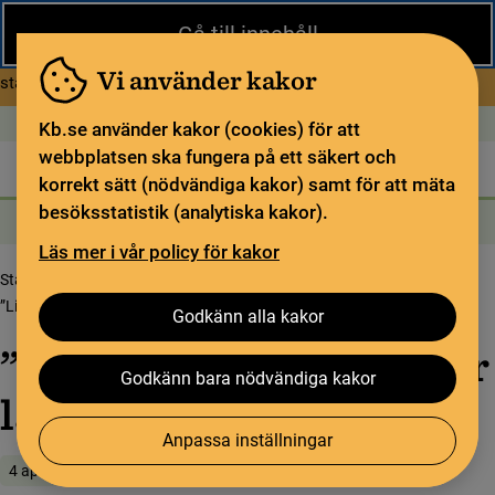
Stäng
Gå till innehåll
Under sommaren har KB begränsad service och särskilda
öppettider. Vissa veckor är en del funktioner och samlingar
Vi använder kakor
om Begränsad service i sommar
stängda.
Läs mer
Öppet idag: Stängt
In English
Kb.se använder kakor (cookies) för att
webbplatsen ska fungera på ett säkert och
Biblioteket
För bibliotekssektorn
Pliktleverans och ISBN
korrekt sätt (nödvändiga kakor) samt för att mäta
besöksstatistik (analytiska kakor).
Sök
Sök
Söktjänster
Meny
Läs mer i vår policy för kakor
Startsida
Upptäck samlingarna
Samlingsbloggen
”Lill-Babs” Svens­son har lämnat oss
Godkänn alla kakor
”Lill-Babs” Svens­son har
Godkänn bara nödvändiga kakor
lämnat oss
Anpassa inställningar
4 april 2018