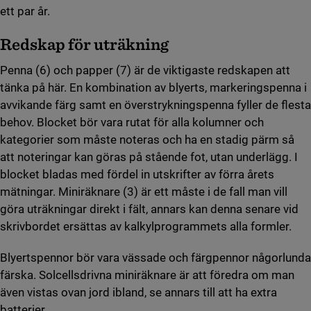
ett par år.
Redskap för uträkning
Penna (6) och papper (7) är de viktigaste redskapen att
tänka på här. En kombination av blyerts, markeringspenna i
avvikande färg samt en överstrykningspenna fyller de flesta
behov. Blocket bör vara rutat för alla kolumner och
kategorier som måste noteras och ha en stadig pärm så
att noteringar kan göras på stående fot, utan underlägg. I
blocket bladas med fördel in utskrifter av förra årets
mätningar. Miniräknare (3) är ett måste i de fall man vill
göra uträkningar direkt i fält, annars kan denna senare vid
skrivbordet ersättas av kalkylprogrammets alla formler.
Blyertspennor bör vara vässade och färgpennor någorlunda
färska. Solcellsdrivna miniräknare är att föredra om man
även vistas ovan jord ibland, se annars till att ha extra
batterier.