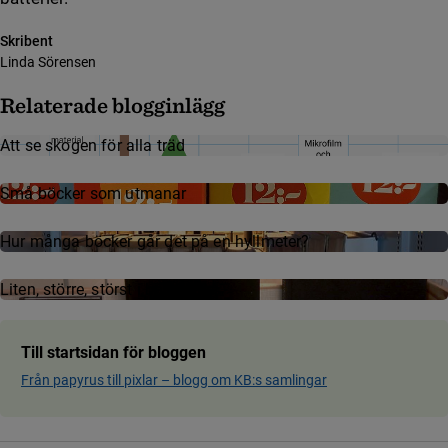
Skribent
Linda Sörensen
Relaterade blogginlägg
Att se skogen för alla träd
Små böcker som utmanar
Hur många böcker går det på en hyllmeter?
Liten, större, störst i bokhyllan
Till startsidan för bloggen
Från papyrus till pixlar ­– blog­g om KB:s samling­ar