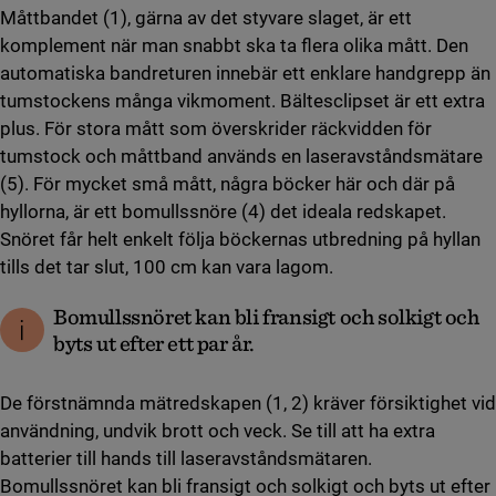
Måttbandet (1), gärna av det styvare slaget, är ett
komplement när man snabbt ska ta flera olika mått. Den
automatiska bandreturen innebär ett enklare handgrepp än
tumstockens många vikmoment. Bältesclipset är ett extra
plus. För stora mått som överskrider räckvidden för
tumstock och måttband används en laseravståndsmätare
(5). För mycket små mått, några böcker här och där på
hyllorna, är ett bomullssnöre (4) det ideala redskapet.
Snöret får helt enkelt följa böckernas utbredning på hyllan
tills det tar slut, 100 cm kan vara lagom.
Bomullssnöret kan bli fransigt och solkigt och
byts ut efter ett par år.
De förstnämnda mätredskapen (1, 2) kräver försiktighet vid
användning, undvik brott och veck. Se till att ha extra
batterier till hands till laseravståndsmätaren.
Bomullssnöret kan bli fransigt och solkigt och byts ut efter