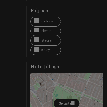
Följ oss
Facebook
LinkedIn
Instagram
KB play
Hitta till oss
Se karta
öppnas i nytt fönster