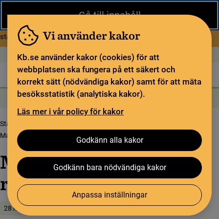
Stäng
Gå till innehåll
Under sommaren har KB begränsad service och särskilda
öppettider. Vissa veckor är en del funktioner och samlingar
Vi använder kakor
om Begränsad service i sommar
stängda.
Läs mer
Öppet idag: Stängt
In English
Kb.se använder kakor (cookies) för att
webbplatsen ska fungera på ett säkert och
Biblioteket
För bibliotekssektorn
Pliktleverans och ISBN
korrekt sätt (nödvändiga kakor) samt för att mäta
besöksstatistik (analytiska kakor).
Sök
Sök
Söktjänster
Meny
Läs mer i vår policy för kakor
Startsida
Upptäck samlingarna
Samlingsbloggen
Magasinsplanerarens redskap slipas
Godkänn alla kakor
Magasinsplanerarens
Godkänn bara nödvändiga kakor
redskap slipas
Anpassa inställningar
28 mars 2018