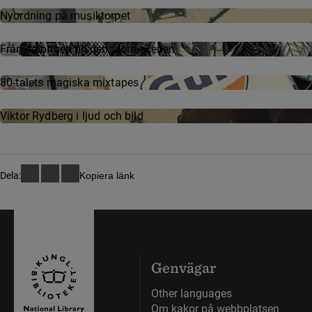
Nyordning på musiktorpet
Från salongen till den stora scenen
80-talets magiska mixtapes
Viktor Rydberg i ljud och bild
Dela:
Kopiera länk
Genvägar
Other languages
Om kakor på webbplatsen