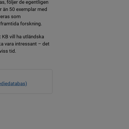
as, följer de egentligen
ler än 50 exemplar med
iveras som
 framtida forskning.
 KB vill ha utländska
ka vara intressant – det
iss tid.
ediedatabas)