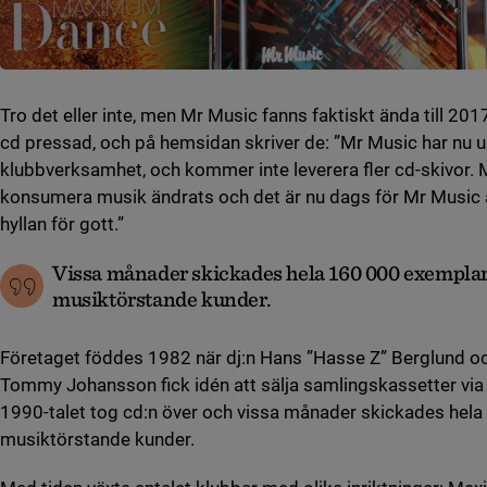
Tro det eller inte, men Mr Music fanns faktiskt ända till 201
cd pressad, och på hemsidan skriver de: ”Mr Music har nu 
klubbverksamhet, och kommer inte leverera fler cd-skivor. M
konsumera musik ändrats och det är nu dags för Mr Music a
hyllan för gott.”
Vissa månader skickades hela 160 000 exemplar u
musiktörstande kunder.
Företaget föddes 1982 när dj:n Hans ”Hasse Z” Berglund 
Tommy Johansson fick idén att sälja samlingskassetter via 
1990-talet tog cd:n över och vissa månader skickades hela 
musiktörstande kunder.