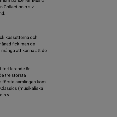
aximum Dance, Mr Music
 Collection o.s.v.
nd.
ick kassetterna och
 månad fick man de
ck många att känna att de
t fortfarande är
e tre största
en första samlingen kom
Classics (musikaliska
o.s.v.