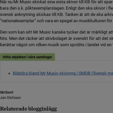
När nu Mr Music skickat sina sista skivor till KB för att spar
bara den s.k. pliktexemplarslagen. Enligt den ska skivor i f
svensk anknytning skickas till KB. Tanken är att de ska ark
”nationalexemplar” och vara en spegel av musikkulturen för
Den som kan sitt Mr Music kanske tycker det är märkligt att
hits. Men det räcker att skivbolaget är svenskt för att det s
berättar något om vilken musik som spridits i landet vid en v
Hitta objekten i våra samlingar
Bläddra bland Mr Music-skivorna i SMDB (Svensk m
Skribent
Jan Olofsson
Relaterade blogginlägg