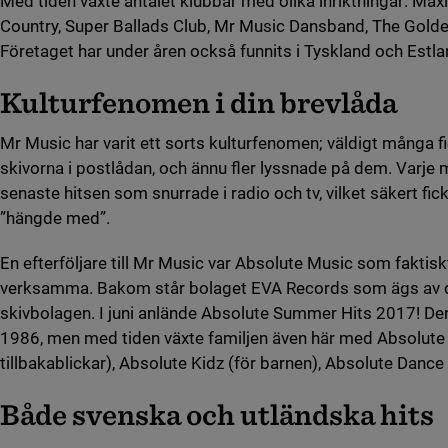
Med tiden växte antalet klubbar med olika inriktningar: M
Country, Super Ballads Club, Mr Music Dansband, The Golden
Företaget har under åren också funnits i Tyskland och Estla
Kulturfenomen i din brevlåda
Mr Music har varit ett sorts kulturfenomen; väldigt många f
skivorna i postlådan, och ännu fler lyssnade på dem. Varje
senaste hitsen som snurrade i radio och tv, vilket säkert fi
”hängde med”.
En efterföljare till Mr Music var Absolute Music som faktisk
verksamma. Bakom står bolaget EVA Records som ägs av d
skivbolagen. I juni anlände Absolute Summer Hits 2017! D
1986, men med tiden växte familjen även här med Absolute 
tillbakablickar), Absolute Kidz (för barnen), Absolute Dance 
Både svenska och utländska hits