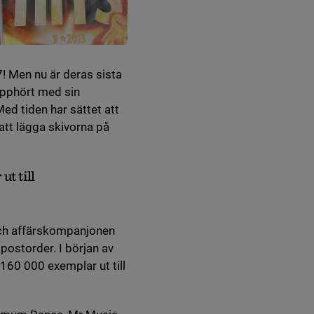
7! Men nu är deras sista
upphört med sin
ed tiden har sättet att
tt lägga skivorna på
t till
och affärskompanjonen
postorder. I början av
160 000 exemplar ut till