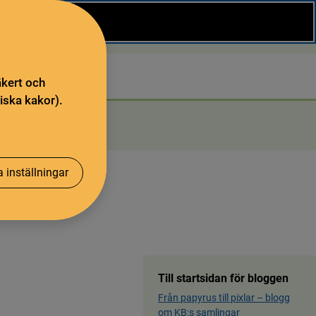
Stäng
Sök
äkert och
iska kakor).
 inställningar
Till startsidan för bloggen
Från papyrus till pixlar ­– blog­g
om KB:s samling­ar