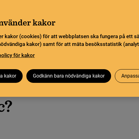
a öppettider. Vissa veckor är en del funktioner och
Gå till innehåll
sommar
använder kakor
Sök
orn
Pliktleverans och ISBN
Söktjänster
r kakor (cookies) för att webbplatsen ska fungera på ett s
nödvändiga kakor) samt för att mäta besöksstatistik (analyt
ingarna
policy för kakor
Besök oss
Forskning på KB
Om oss
a kakor
Godkänn bara nödvändiga kakor
Anpassa
c?