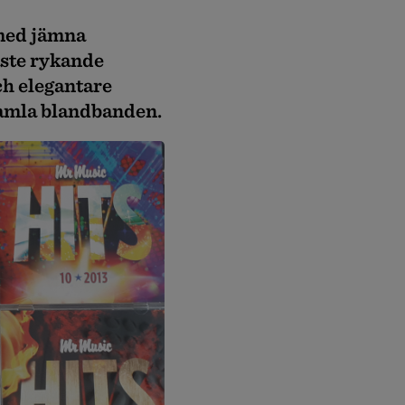
 med jämna
ste rykande
ch elegantare
gamla blandbanden.