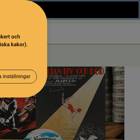
Stäng
Sök
äkert och
iska kakor).
 inställningar