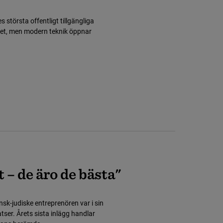
 största offentligt tillgängliga
ätet, men modern teknik öppnar
– de äro de bästa"
k-judiske entreprenören var i sin
er. Årets sista inlägg handlar