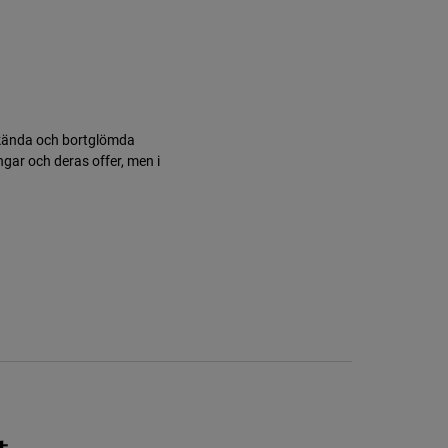
 kända och bortglömda
ngar och deras offer, men i
t