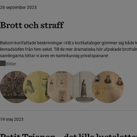
26 september 2023
Brott och straff
Bakom kortfattade beskrivningar i KB:s kortkataloger gömmer sig både
levnadsöden från fem sekel. Till de mer dramatiska hör utpekade brottsli
samlingarna hittar vi även en namnkunnig privatspanare!
Bilder
19 maj 2023
Petit Trianon – det lilla lustslotte