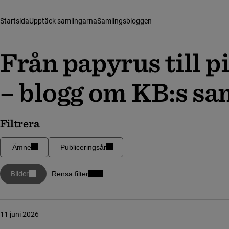
Startsida
Upptäck samlingarna
Samlingsbloggen
Från papyrus till pix
–
blog­g om KB:s sa
Filtrera
Ämne
Publiceringsår
Bilder
Rensa filter
11 juni 2026