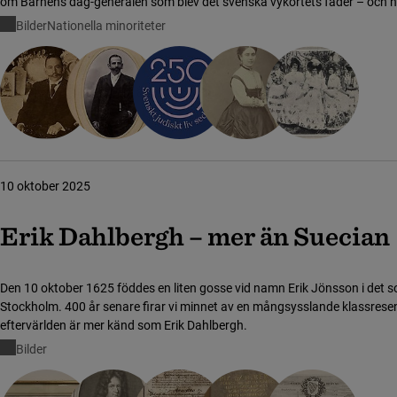
om Barnens dag-generalen som blev det svenska vykortets fader – och hans berömda
"julkortschampioner".
Bilder
Nationella minoriteter
10 oktober 2025
Erik Dahlbergh – mer än Suecian
Den 10 oktober 1625 föddes en liten gosse vid namn Erik Jönsson i det s
Stockholm. 400 år senare firar vi minnet av en mångsysslande klassresen
eftervärlden är mer känd som Erik Dahlbergh.
Bilder