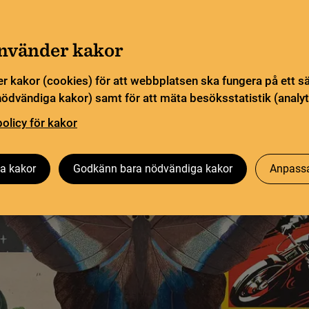
a öppettider. Vissa veckor är en del funktioner och
Gå till innehåll
sommar
använder kakor
Sök
orn
Pliktleverans och ISBN
Söktjänster
r kakor (cookies) för att webbplatsen ska fungera på ett s
nödvändiga kakor) samt för att mäta besöksstatistik (analyt
ingarna
policy för kakor
Besök oss
Forskning på KB
Om oss
a kakor
Godkänn bara nödvändiga kakor
Anpassa