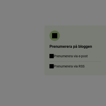
Prenumerera på bloggen
Prenumerera via e-post
(länk till anna
Prenumerera via RSS