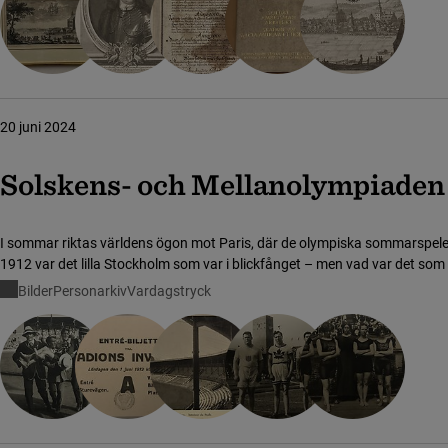
20 juni 2024
Solskens- och Mella­no­lym­pi­a­den
I sommar riktas världens ögon mot Paris, där de olympiska sommarspele
1912 var det lilla Stockholm som var i blickfånget – men vad var det som 
Bilder
Personarkiv
Vardagstryck