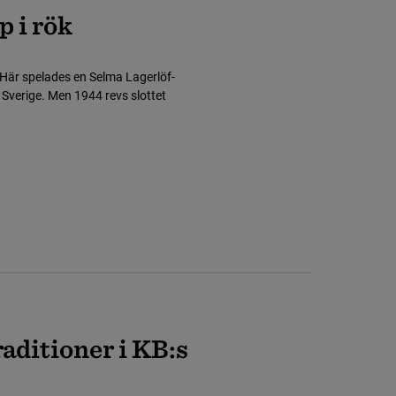
p i rök
n. Här spelades en Selma Lagerlöf-
 Sverige. Men 1944 revs slottet
raditioner i KB:s