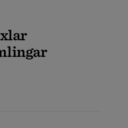
lar ­­
mling­ar