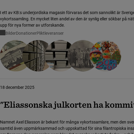
I ett av KB:s underjordiska magasin förvaras det som sannolikt är Sveriges
vykortssamling. En mycket liten andel av den är synlig eller sökbar på n
upp för nya former av utforskande.
Bilder
Donationer
Pliktleveranser
18 december 2025
"Eliassonska julkorten ha kommit 
Namnet Axel Eliasson är bekant för många vykortssamlare, men den svens
samtid även uppmärksammad och uppskattad för sina filantropiska insats