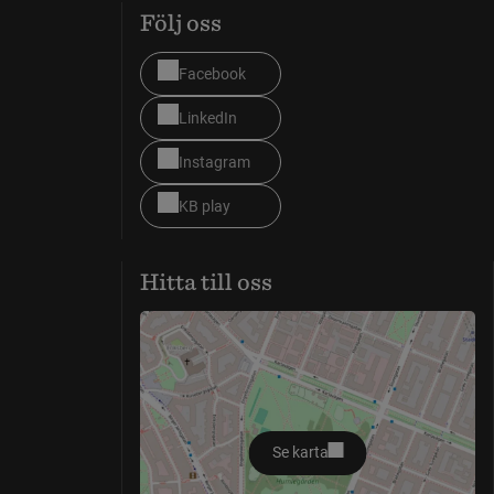
Följ oss
Facebook
LinkedIn
Instagram
KB play
Hitta till oss
Se karta
öppnas i nytt fönster