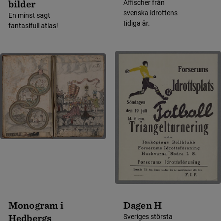
bilder
Affischer från
svenska idrottens
En minst sagt
tidiga år.
fantasifull atlas!
Monogram i
Dagen H
Hedbergs
Sveriges största