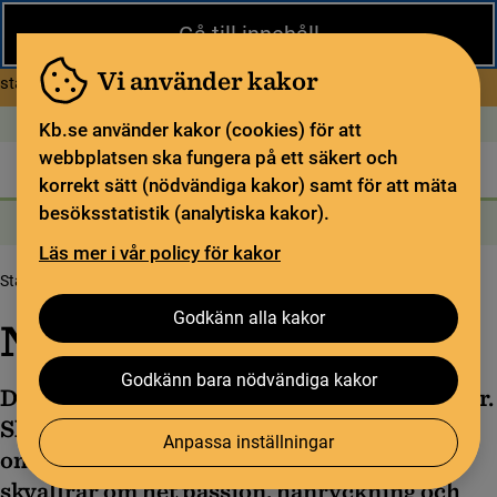
Stäng
Gå till innehåll
Under sommaren har KB begränsad service och särskilda
öppettider. Vissa veckor är en del funktioner och samlingar
Vi använder kakor
om Begränsad service i sommar
stängda.
Läs mer
Öppet idag: 9–18
In English
Kb.se använder kakor (cookies) för att
webbplatsen ska fungera på ett säkert och
Biblioteket
För bibliotekssektorn
Pliktleverans och ISBN
korrekt sätt (nödvändiga kakor) samt för att mäta
besöksstatistik (analytiska kakor).
Sök
Sök
Söktjänster
Meny
Läs mer i vår policy för kakor
Startsida
Upptäck samlingarna
Digitala utställningar
Nu grönskar det
Godkänn alla kakor
Nu grönskar det
Godkänn bara nödvändiga kakor
Det sjuder av vårkänslor i KB:s boksamlingar.
Skirt grönt och lätta fjärilsvingar ger hopp
Anpassa inställningar
om nya möjligheter. Stänk av rött och svart
skvallrar om het passion, hänryckning och