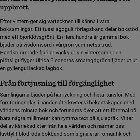
uppbrott.
Efter vintern ger sig vårtecknen till känna i våra
boksamlingar. Ett tussilagogult förlagsband delar bokstöd
med ett björklövsgrönt. En flera hundra år gammal bok
bjuder på visdomsord i vårgrön sammetsskrud.
Handkolorerade fjärilar väcks ur sin vintersömn och
plötsligt flyger Ulrica Eleonoras smaragdgröna fjäder ut ur
en gyllengul lackad lagbok.
Från förtjusning till förgänglighet
Samlingarna bjuder på hänryckning och heta känslor. Med
förstoringsglas i handen återknyter vi bekantskapen med
världens minsta bok och förundras över att ett föremål på
bara några millimeter kan rymma text på sju språk. Vi tar
del av kärleksdikter från hela världen och närmar oss
lustfyllt blodröda bokband som signalerar romantik och