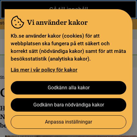
Stäng
Gå till innehåll
Under sommaren har KB begränsad service och särskilda
öppettider. Vissa veckor är en del funktioner och samlingar
Vi använder kakor
om Begränsad service i sommar
stängda.
Läs mer
Öppet idag: 9–17
In English
Kb.se använder kakor (cookies) för att
webbplatsen ska fungera på ett säkert och
Biblioteket
För bibliotekssektorn
Pliktleverans och ISBN
korrekt sätt (nödvändiga kakor) samt för att mäta
besöksstatistik (analytiska kakor).
Sök
Sök
Söktjänster
Meny
Läs mer i vår policy för kakor
Startsida
Upptäck samlingarna
Codex Gigas
Codex Gigas innehåll
Godkänn alla kakor
Codex Gigas innehåll
Godkänn bara nödvändiga kakor
Hälften av Codex Gigas utgörs av Gamla och
Nya testamentet. Resten av handskriften
Anpassa inställningar
består av andra skrifter.