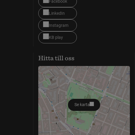
Facebook
LinkedIn
Instagram
KB play
Hitta till oss
Se karta
öppnas i nytt fönster