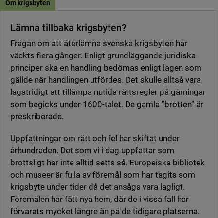
Om krigsbyten
Lämna tillbaka krigsbyten?
Frågan om att återlämna svenska krigsbyten har
väckts flera gånger. Enligt grundläggande juridiska
principer ska en handling bedömas enligt lagen som
gällde när handlingen utfördes. Det skulle alltså vara
lagstridigt att tillämpa nutida rättsregler på gärningar
som begicks under 1600-talet. De gamla ”brotten” är
preskriberade.
Uppfattningar om rätt och fel har skiftat under
århundraden. Det som vi i dag uppfattar som
brottsligt har inte alltid setts så. Europeiska bibliotek
och museer är fulla av föremål som har tagits som
krigsbyte under tider då det ansågs vara lagligt.
Föremålen har fått nya hem, där de i vissa fall har
förvarats mycket längre än på de tidigare platserna.