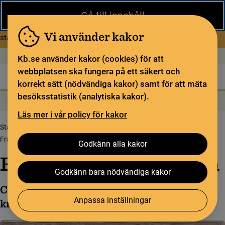
Stäng
Gå till innehåll
Under sommaren har KB begränsad service och särskilda
öppettider. Vissa veckor är en del funktioner och samlingar
Vi använder kakor
om Begränsad service i sommar
stängda.
Läs mer
Öppet idag: 9–17
In English
Kb.se använder kakor (cookies) för att
webbplatsen ska fungera på ett säkert och
Biblioteket
För bibliotekssektorn
Pliktleverans och ISBN
korrekt sätt (nödvändiga kakor) samt för att mäta
besöksstatistik (analytiska kakor).
Sök
Sök
Söktjänster
Meny
Läs mer i vår policy för kakor
Startsida
Upptäck samlingarna
Codex Gigas
Codex Gigas historia
Från Prag till Stockholm
Godkänn alla kakor
Från Prag till Stockholm
Godkänn bara nödvändiga kakor
Codex Gigas kom till Stockholm som
Anpassa inställningar
krigsbyte från trettioåriga kriget år 1649.