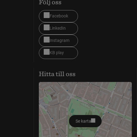
Följ oss
Facebook
LinkedIn
Instagram
KB play
Hitta till oss
Se karta
öppnas i nytt fönster