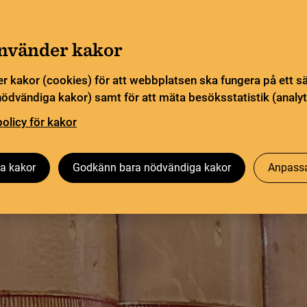
a öppettider. Vissa veckor är en del funktioner och
Gå till innehåll
sommar
använder kakor
Sök
orn
Pliktleverans och ISBN
Söktjänster
r kakor (cookies) för att webbplatsen ska fungera på ett s
nödvändiga kakor) samt för att mäta besöksstatistik (analyt
ingarna
policy för kakor
Besök oss
Forskning på KB
Om oss
a kakor
Godkänn bara nödvändiga kakor
Anpassa