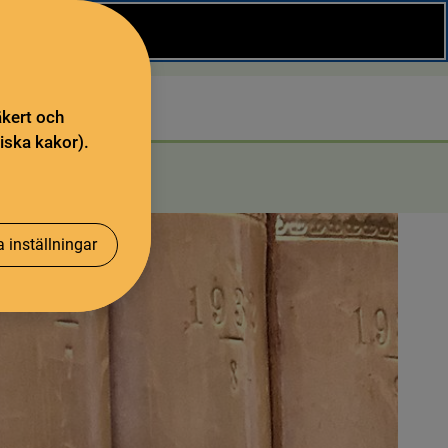
Stäng
Sök
äkert och
iska kakor).
 inställningar