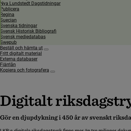
Nya Lundstedt Dagstidningar
Publicera
Regina
Suecian
Svenska tidningar
Svensk Historisk Bibliografi
Svensk mediedatabas
Swepub
Beställ och hämta ut
Undersidor för Beställ och hämta ut
Fritt digitalt material
Externa databaser
Fjärrlån
Kopiera och fotografera
Undersidor för Kopiera och fotografera
Digitalt riksdagstr
Gör en djupdykning i 450 år av svenskt riksd
I KB:s digitala riksdagstryck finns mer än tre miljoner dok