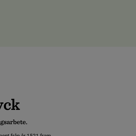
yck
agsarbete.
ument från år 1521 fram