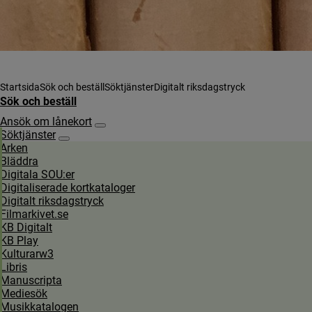
Startsida
Sök och beställ
Söktjänster
Digitalt riksdagstryck
Sök och beställ
Ansök om lånekort
Undersidor för Ansök om lånekort
Söktjänster
Undersidor för Söktjänster
Arken
Bläddra
Digitala SOU:er
Digitaliserade kortkataloger
Digitalt riksdagstryck
Filmarkivet.se
KB Digitalt
KB Play
Kulturarw3
Libris
Manuscripta
Mediesök
Musikkatalogen