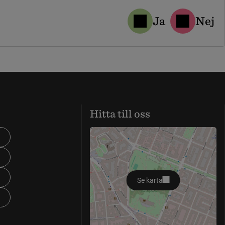
Ja
Nej
Hitta till oss
Se karta
öppnas i nytt fönster