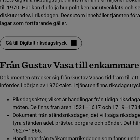
till 1970. Här kan du följa hur politiken har utvecklats och s
diskuterades i riksdagen. Dessutom innehåller tjänsten förar
lagar som fortfarande gäller.
Gå till Digitalt riksdagstryck
(länk till annan webbplats, öppnas i nytt fönster)
Från Gustav Vasa till enkammare
Dokumenten sträcker sig från Gustav Vasas tid fram till a
infördes i början av 1970-talet. I tjänsten finns riksdagstryck
Riksdagsakter, vilket är handlingar från tidiga riksda
möten. De finns från åren 1521–1617 och 1719–1734
Dokument från ståndsriksdagen, det vill säga riksda
fyra stånden adel, präster, borgare och bönder. Det här
1627–1866.
Handlingar från tvåkammarriksdagen som fanns unde