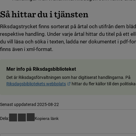
Så hittar du i tjänsten
Riksdagstrycket finns sorterat på årtal och utifrån dem blädd
respektive handling. Under varje årtal hittar du titel på ett 
du vill läsa och söka i texten, ladda ner dokumentet i pdf-fo
finns även i xml-format.
Mer
info på
Riksdagsbiblioteket
Det är Riksdagsförvaltningen som har digitiserat handlingarna. På
Länk till annan webbplats.
Riksdagsbibliotekets webbplats
hittar du fler källor till den politisk
Senast uppdaterad 2025-08-22
Dela:
Kopiera länk