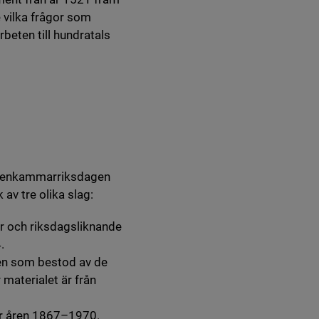
e vilka frågor som
beten till hundratals
tt enkammarriksdagen
 av tre olika slag:
gar och riksdagsliknande
.
gen som bestod av de
 materialet är från
r åren 1867–1970.