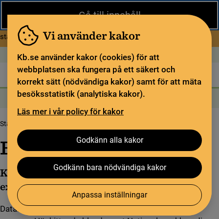
Stäng
Gå till innehåll
Under sommaren har KB begränsad service och särskilda
öppettider. Vissa veckor är en del funktioner och samlingar
Vi använder kakor
om Begränsad service i sommar
stängda.
Läs mer
Öppet idag: Stängt
In English
Kb.se använder kakor (cookies) för att
webbplatsen ska fungera på ett säkert och
Biblioteket
För bibliotekssektorn
Pliktleverans och ISBN
korrekt sätt (nödvändiga kakor) samt för att mäta
besöksstatistik (analytiska kakor).
Sök
Sök
Söktjänster
Meny
Läs mer i vår policy för kakor
Startsida
Sök och beställ
Externa databaser
Godkänn alla kakor
Externa data­ba­ser
Godkänn bara nödvändiga kakor
KB erbjuder tillgång till ett stort antal
externa databaser med fokus på humaniora.
Anpassa inställningar
Databaslistan är en utvald samling av högkvalitativa