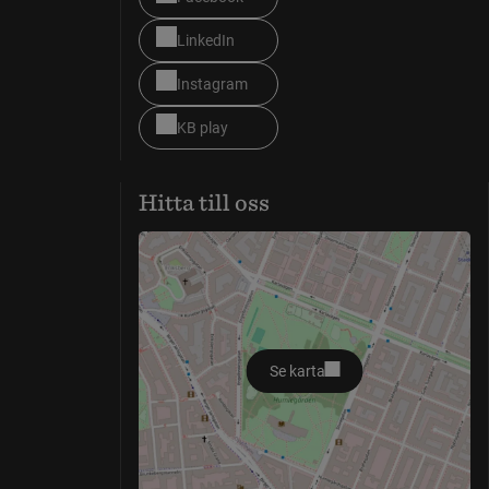
LinkedIn
Instagram
KB play
Hitta till oss
Se karta
öppnas i nytt fönster