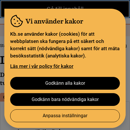
Kontakt
In English
Gå till innehåll
Biblioteket
För bibliotekssektorn
Pliktleverans och ISBN
Vi använder kakor
Sök
Sök
Meny
Kb.se använder kakor (cookies) för att
webbplatsen ska fungera på ett säkert och
Startsida
Pliktleverans
Pliktleverans – så går det till
Leveransförteckning
korrekt sätt (nödvändiga kakor) samt för att mäta
Leveransförteckning
besöksstatistik (analytiska kakor).
Läs mer i vår policy för kakor
Du behöver bifoga en leveransförteckning i
två exemplar när du skickar pliktexemplar.
Godkänn alla kakor
Gör så här
Godkänn bara nödvändiga kakor
På leveransförteckningen beskriver du innehållet i din
Anpassa inställningar
pliktleverans med följande uppgifter: