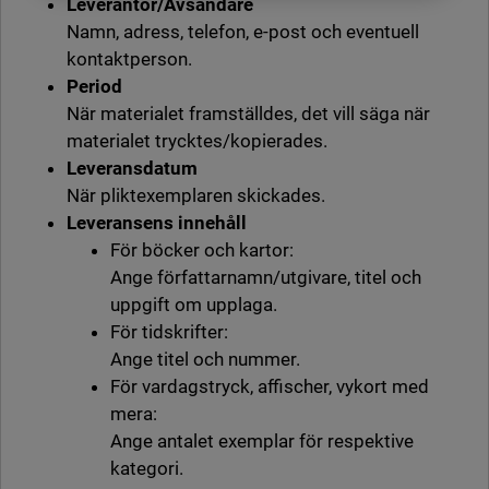
L
everantör/Avsändare
Namn, adress, telefon, e-post och eventuell
kontaktperson.
Period
När materialet framställdes, det vill säga när
materialet trycktes/kopierades.
L
everansdatum
När pliktexemplaren skickades.
Leveransens
innehåll
För böcker och kartor:
Ange författarnamn/utgivare, titel och
uppgift om upplaga.
För tidskrifter:
Ange titel och nummer.
För vardagstryck, affischer, vykort med
mera:
Ange antalet exemplar för respektive
kategori.