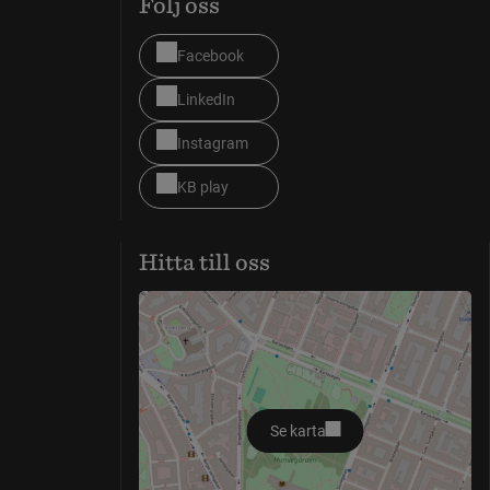
Följ oss
Facebook
LinkedIn
Instagram
KB play
Hitta till oss
Se karta
öppnas i nytt fönster