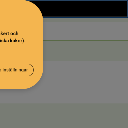
Stäng
Sök
äkert och
iska kakor).
 inställningar