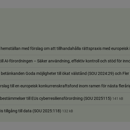
emställan med förslag om att tillhandahålla rättspraxis med europeisk i
l AI-förordningen – Säker användning, effektiv kontroll och stöd för in
betänkanden Goda möjligheter till ökat välstånd (SOU 2024:29) och Fler 
örslag till en europeisk konkurrenskraftsfond inom ramen för nästa fle
bestämmelser till EUs cyberresiliensförordning (SOU 2025115)
141 kB
s tillgång till data (SOU 2025:118)
132 kB