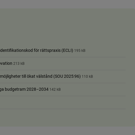
dentifikationskod för rättspraxis (ECLI)
195 kB
novation
213 kB
möjligheter till ökat välstånd (SOU 2025:96)
110 kB
råriga budgetram 2028–2034
142 kB