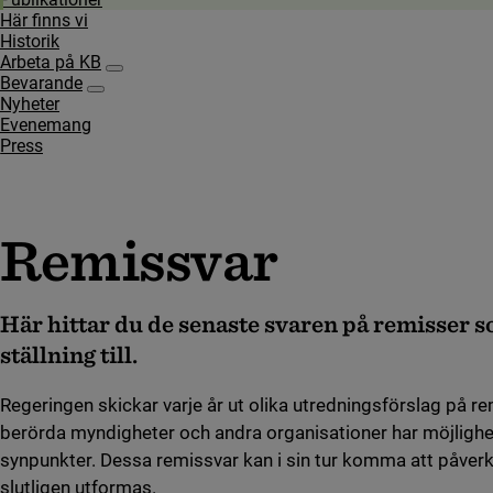
Här finns vi
Historik
Arbeta på KB
Undersidor för Arbeta på KB
Bevarande
Undersidor för Bevarande
Nyheter
Evenemang
Press
Remissvar
Här hittar du de senaste svaren på remisser s
ställning till.
Regeringen skickar varje år ut olika utredningsförslag på re
berörda myndigheter och andra organisationer har möjlig
synpunkter. Dessa remissvar kan i sin tur komma att påverk
slutligen utformas.