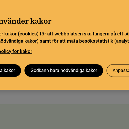
a öppettider. Vissa veckor är en del funktioner och
Gå till innehåll
sommar
använder kakor
Sök
orn
Pliktleverans och ISBN
Söktjänster
r kakor (cookies) för att webbplatsen ska fungera på ett s
nödvändiga kakor) samt för att mäta besöksstatistik (analyt
ingarna
policy för kakor
Besök oss
Forskning på KB
Om oss
a kakor
Godkänn bara nödvändiga kakor
Anpassa