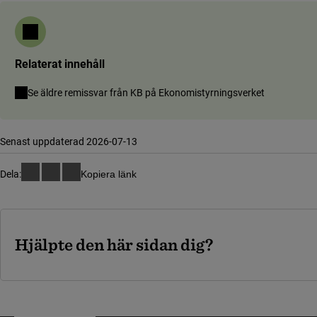
Relaterat innehåll
(länk till a
Se äldre remissvar från KB på Ekonomistyrningsverket
Senast uppdaterad 2026-07-13
Dela:
Kopiera länk
Hjälpte den här sidan dig?