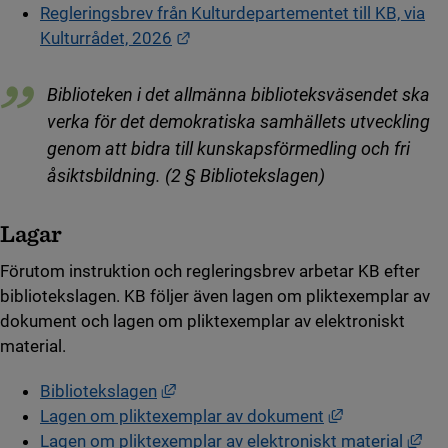
Regleringsbrev från Kulturdepartementet till KB, via
Länk till annan webbplats.
Kulturrådet, 2026
Biblioteken i det allmänna biblioteksväsendet ska
verka för det demokratiska samhällets utveckling
genom att bidra till kunskapsförmedling och fri
åsiktsbildning. (2 § Bibliotekslagen)
Lagar
Förutom instruktion och regleringsbrev arbetar KB efter
bibliotekslagen. KB följer även lagen om pliktexemplar av
dokument och lagen om pliktexemplar av elektroniskt
material.
Länk till annan webbplats, öppnas i n
Bibliotekslagen
Länk till anna
Lagen om pliktexemplar av dokument
Län
Lagen om pliktexemplar av elektroniskt material