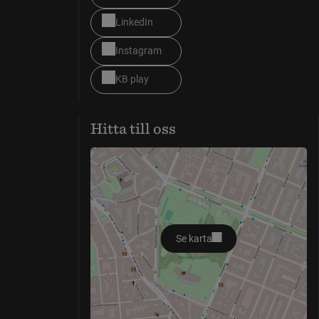
LinkedIn
Instagram
KB play
Hitta till oss
Se karta
öppnas i nytt fönster