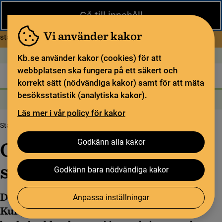
Stäng
Gå till innehåll
Under sommaren har KB begränsad service och särskilda
öppettider. Vissa veckor är en del funktioner och samlingar
Vi använder kakor
om Begränsad service i sommar
stängda.
Läs mer
Öppet idag: 9–18
In English
Kb.se använder kakor (cookies) för att
webbplatsen ska fungera på ett säkert och
Biblioteket
För bibliotekssektorn
Pliktleverans och ISBN
korrekt sätt (nödvändiga kakor) samt för att mäta
besöksstatistik (analytiska kakor).
Sök
Sök
Söktjänster
Meny
Läs mer i vår policy för kakor
Startsida
Om oss
Organisation och styrning
Godkänn alla kakor
Organisation och
styrning
Godkänn bara nödvändiga kakor
Det är regeringen som bestämmer vad
Anpassa inställningar
Kungliga biblioteket har för uppgifter. Det