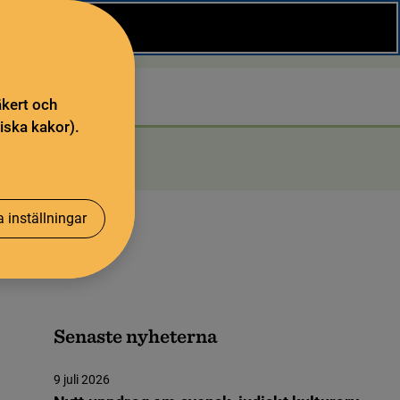
Stäng
Sök
äkert och
iska kakor).
 inställningar
Senaste nyheterna
9 juli 2026