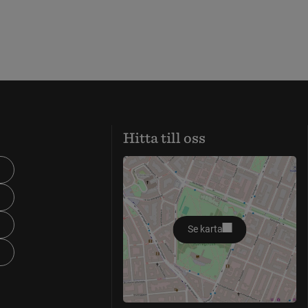
Hitta till oss
Se karta
öppnas i nytt fönster