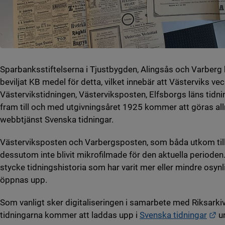
Sparbanksstiftelserna i Tjustbygden, Alingsås och Varberg
beviljat KB medel för detta, vilket innebär att Västerviks ve
Västervikstidningen, Västerviksposten, Elfsborgs läns tid
fram till och med utgivningsåret 1925 kommer att göras allm
webbtjänst Svenska tidningar.
Västerviksposten och Varbergsposten, som båda utkom til
dessutom inte blivit mikrofilmade för den aktuella period
stycke tidningshistoria som har varit mer eller mindre osynli
öppnas upp.
Som vanligt sker digitaliseringen i samarbete med Riksarki
Lä
tidningarna kommer att laddas upp i
Svenska tidningar
un