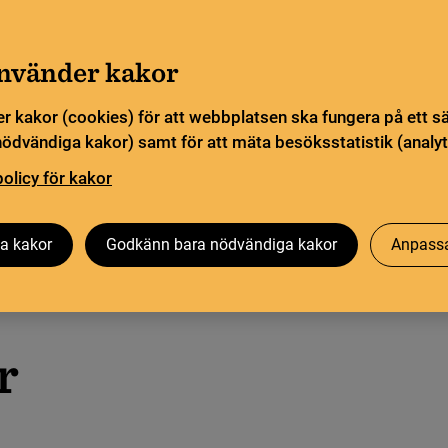
a öppettider. Vissa veckor är en del funktioner och
Gå till innehåll
sommar
använder kakor
Sök
orn
Pliktleverans och ISBN
Söktjänster
r kakor (cookies) för att webbplatsen ska fungera på ett s
nödvändiga kakor) samt för att mäta besöksstatistik (analyt
ingarna
policy för kakor
Besök oss
Forskning på KB
Om oss
a kakor
Godkänn bara nödvändiga kakor
Anpassa
alisering
r