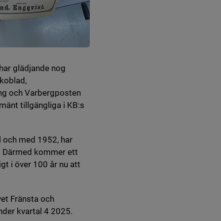
 har glädjande nog
ckoblad,
ning och Varbergposten
änt tillgängliga i KB:s
l och med 1952, har
en. Därmed kommer ett
gt i över 100 år nu att
vet Fränsta och
nk till annan webbplats.
der kvartal 4 2025.