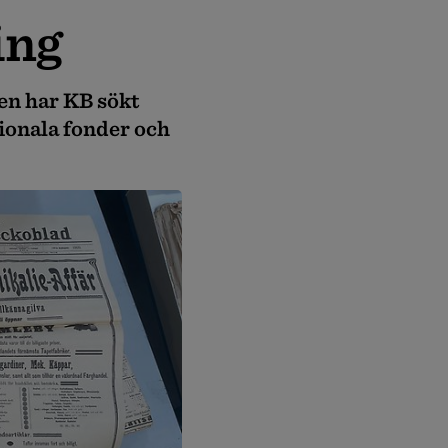
ing
sen har KB sökt
gionala fonder och