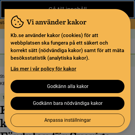
Stäng
Gå till innehåll
Under sommaren har KB begränsad service och särskilda
öppettider. Vissa veckor är en del funktioner och samlingar
Vi använder kakor
om Begränsad service i sommar
stängda.
Läs mer
Öppet idag: 11–15
In English
Kb.se använder kakor (cookies) för att
webbplatsen ska fungera på ett säkert och
Biblioteket
För bibliotekssektorn
Pliktleverans och ISBN
korrekt sätt (nödvändiga kakor) samt för att mäta
besöksstatistik (analytiska kakor).
Sök
Sök
Söktjänster
Meny
Läs mer i vår policy för kakor
Startsida
Om oss
Nyheter
KB:s remissvar på AI-kommissionens Färdplan för Sverige
Godkänn alla kakor
10 juni 2025
Godkänn bara nödvändiga kakor
KB:s remissvar på AI-
kommissionens
Anpassa inställningar