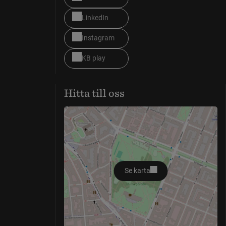
LinkedIn
Instagram
KB play
Hitta till oss
Se karta
öppnas i nytt fönster