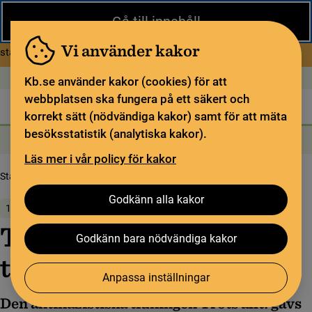
Stäng
Gå till innehåll
Under sommaren har KB begränsad service och särskilda
öppettider. Vissa veckor är en del funktioner och samlingar
Vi använder kakor
om Begränsad service i sommar
stängda.
Läs mer
Öppet idag: 9–18
In English
Kb.se använder kakor (cookies) för att
webbplatsen ska fungera på ett säkert och
Biblioteket
För bibliotekssektorn
Pliktleverans och ISBN
korrekt sätt (nödvändiga kakor) samt för att mäta
besöksstatistik (analytiska kakor).
Sök
Sök
Söktjänster
Meny
Läs mer i vår policy för kakor
Startsida
Om oss
Nyheter
Trots allt! i KB:s tidningstjänst
Godkänn alla kakor
15 mars 2024
Trots allt! i KB:s
Godkänn bara nödvändiga kakor
tidningstjänst
Anpassa inställningar
Den antinazistiska tidningen Trots allt! gavs