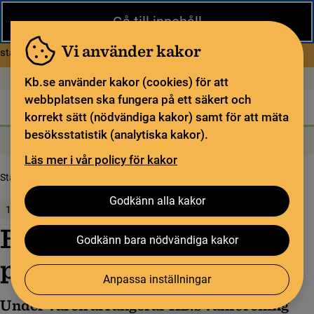
Stäng
Gå till innehåll
Under sommaren har KB begränsad service och särskilda
öppettider. Vissa veckor är en del funktioner och samlingar
Vi använder kakor
om Begränsad service i sommar
stängda.
Läs mer
Öppet idag: 11–15
In English
Kb.se använder kakor (cookies) för att
webbplatsen ska fungera på ett säkert och
Biblioteket
För bibliotekssektorn
Pliktleverans och ISBN
korrekt sätt (nödvändiga kakor) samt för att mäta
besöksstatistik (analytiska kakor).
Sök
Sök
Söktjänster
Meny
Läs mer i vår policy för kakor
Startsida
Om oss
Nyheter
Biblis anord­nar program­se­rie på KB
Godkänn alla kakor
13 februari 2024
Biblis anord­nar
Godkänn bara nödvändiga kakor
program­se­rie på KB
Anpassa inställningar
Under våren arrangerar KB:s vänförening