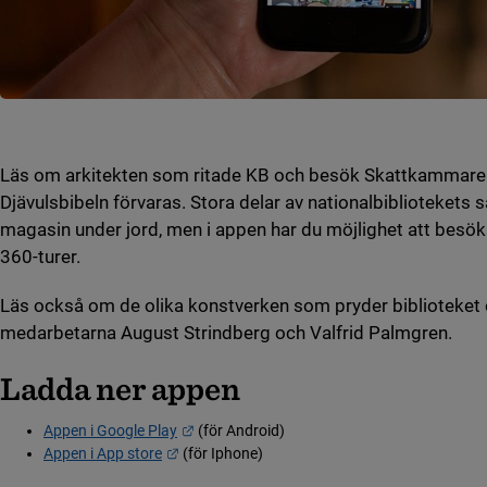
Läs om arkitekten som ritade KB och besök Skattkammaren
Djävulsbibeln förvaras. Stora delar av nationalbibliotekets s
magasin under jord, men i appen har du möjlighet att besöka
360-turer.
Läs också om de olika konstverken som pryder biblioteket o
medarbetarna August Strindberg och Valfrid Palmgren.
Ladda ner appen
Länk till annan webbplats.
Appen i Google Play
(för Android)
Länk till annan webbplats.
Appen i App store
(för Iphone)