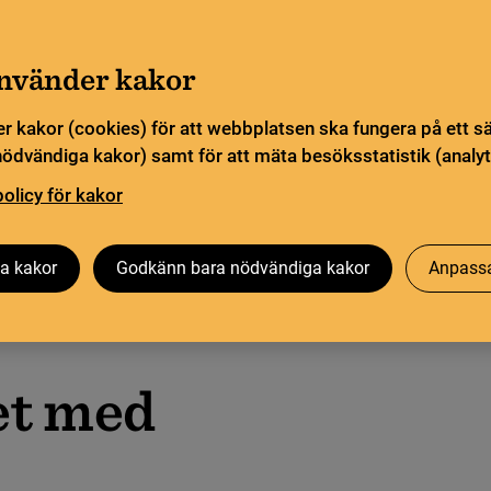
a öppettider. Vissa veckor är en del funktioner och
Gå till innehåll
sommar
använder kakor
Sök
orn
Pliktleverans och ISBN
Söktjänster
r kakor (cookies) för att webbplatsen ska fungera på ett s
nödvändiga kakor) samt för att mäta besöksstatistik (analyt
ingarna
policy för kakor
Besök oss
Forskning på KB
Om oss
a kakor
Godkänn bara nödvändiga kakor
Anpassa
et med