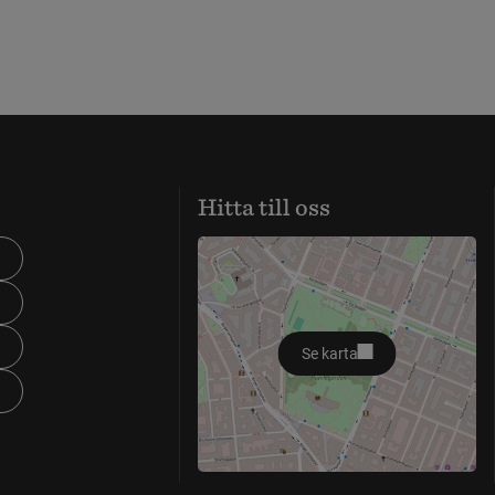
Hitta till oss
Se karta
öppnas i nytt fönster