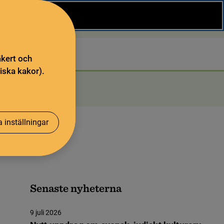
Stäng
Sök
äkert och
iska kakor).
 inställningar
Senaste nyheterna
9 juli 2026