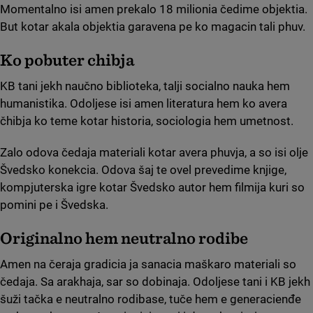
Momentalno isi amen prekalo 18 milionia čedime objektia.
But kotar akala objektia garavena pe ko magacin tali phuv.
Ko pobuter čhibja
KB tani jekh naučno biblioteka, talji socialno nauka hem
humanistika. Odoljese isi amen literatura hem ko avera
čhibja ko teme kotar historia, sociologia hem umetnost.
Zalo odova čedaja materiali kotar avera phuvja, a so isi olje
Švedsko konekcia. Odova šaj te ovel prevedime knjige,
kompjuterska igre kotar Švedsko autor hem filmija kuri so
pomini pe i Švedska.
Originalno hem neutralno rodibe
Amen na čeraja gradicia ja sanacia maškaro materiali so
čedaja. Sa arakhaja, sar so dobinaja. Odoljese tani i KB jekh
šuži tačka e neutralno rodibase, tuče hem e generacienđe