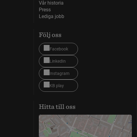
Vår historia
Press
Lediga jobb
Följ oss
Facebook
LinkedIn
Instagram
KB play
Hitta till oss