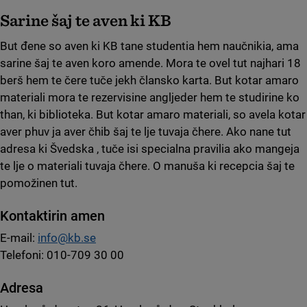
Sarine šaj te aven ki KB
But đene so aven ki KB tane studentia hem naučnikia, ama
sarine šaj te aven koro amende. Mora te ovel tut najhari 18
berš hem te čere tuče jekh člansko karta. But kotar amaro
materiali mora te rezervisine angljeder hem te studirine ko
than, ki biblioteka. But kotar amaro materiali, so avela kotar
aver phuv ja aver čhib šaj te lje tuvaja čhere. Ako nane tut
adresa ki Švedska , tuče isi specialna pravilia ako mangeja
te lje o materiali tuvaja čhere. O manuša ki recepcia šaj te
pomožinen tut.
Kontaktirin amen
E-mail:
info@kb.se
Telefoni: 010-709 30 00
Adresa