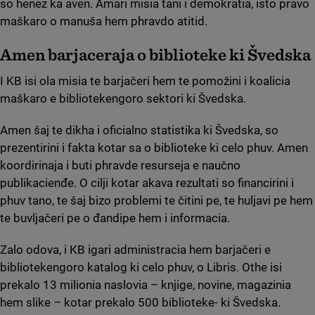
so henez ka aven. Amari misia tani i demokratia, isto pravo
maškaro o manuša hem phravdo atitid.
Amen barjačeraja o biblioteke ki Švedska
I KB isi ola misia te barjačeri hem te pomožini i koalicia
maškaro e bibliotekengoro sektori ki Švedska.
Amen šaj te dikha i oficialno statistika ki Švedska, so
prezentirini i fakta kotar sa o biblioteke ki celo phuv. Amen
koordirinaja i buti phravde resurseja e naučno
publikacienđe. O cilji kotar akava rezultati so financirini i
phuv tano, te šaj bizo problemi te čitini pe, te huljavi pe hem
te buvljačeri pe o đandipe hem i informacia.
Zalo odova, i KB igari administracia hem barjačeri e
bibliotekengoro katalog ki celo phuv, o Libris. Othe isi
prekalo 13 milionia naslovia – knjige, novine, magazinia
hem slike – kotar prekalo 500 biblioteke- ki Švedska.