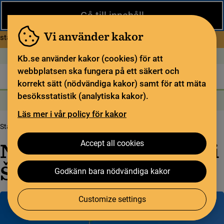
Close
Gå till innehåll
Under sommaren har KB begränsad service och särskilda
öppettider. Vissa veckor är en del funktioner och samlingar
Vi använder kakor
about Begränsad service i sommar
stängda.
Read more
Open today: closed
In English
Kb.se använder kakor (cookies) för att
webbplatsen ska fungera på ett säkert och
The library
For the library sector
Legal deposit
korrekt sätt (nödvändiga kakor) samt för att mäta
besöksstatistik (analytiska kakor).
Sök
Sök
Söktjänster
Meny
Läs mer i vår policy för kakor
Start page
Om oss
Kort om KB
Other languages
Romani chib arli
Accept all cookies
Nacionalno biblioteka ki
Švedska
Godkänn bara nödvändiga kakor
Customize settings