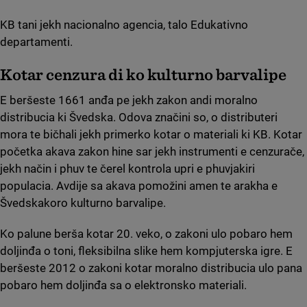
KB tani jekh nacionalno agencia, talo Edukativno
departamenti.
Kotar cenzura đi ko kulturno barvalipe
E beršeste 1661 anđa pe jekh zakon andi moralno
distribucia ki Švedska. Odova značini so, o distributeri
mora te bičhali jekh primerko kotar o materiali ki KB. Kotar
početka akava zakon hine sar jekh instrumenti e cenzurače,
jekh način i phuv te čerel kontrola upri e phuvjakiri
populacia. Avdije sa akava pomožini amen te arakha e
Švedskakoro kulturno barvalipe.
Ko palune berša kotar 20. veko, o zakoni ulo pobaro hem
doljinđa o toni, fleksibilna slike hem kompjuterska igre. E
beršeste 2012 o zakoni kotar moralno distribucia ulo pana
pobaro hem doljinđa sa o elektronsko materiali.