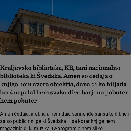
Kraljevsko biblioteka, KB, tani nacionalno
biblioteka ki Švedska. Amen so čedaja o
knjige hem avera objektia, đana đi ko hiljada
berš napalal hem svako dive barjona pobuter
hem pobuter.
Amen čedaja, arakhaja hem daja sarinenđe šansa te dikhen,
sa so publicirini pe ki Švedska – sa kotar knjige hem
magazinia đi ki muzika, tv-programia hem slike.