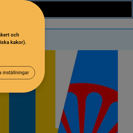
äkert och
iska kakor).
 inställningar