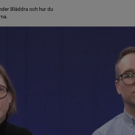
nder Bläddra och hur du
rna.