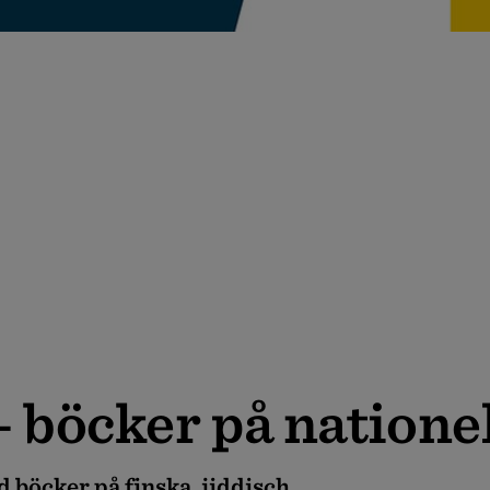
böcker på nationell
 böcker på finska, jiddisch,