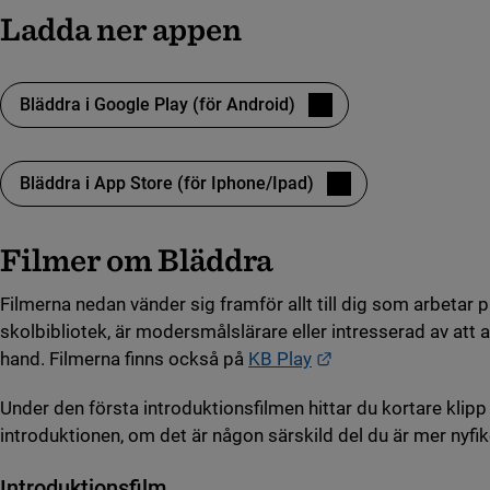
Ladda ner appen
Bläddra i Google Play (för Android)
(länk till annan webbplats)
Bläddra i App Store (för Iphone/Ipad)
(länk till annan webbplats)
Filmer om Bläddra
Filmerna nedan vänder sig framför allt till dig som arbetar p
skolbibliotek, är modersmålslärare eller intresserad av at
Länk till annan web
hand. Filmerna finns också på
KB Play
Under den första introduktionsfilmen hittar du kortare klipp 
introduktionen, om det är någon särskild del du är mer nyfik
Introduktionsfilm