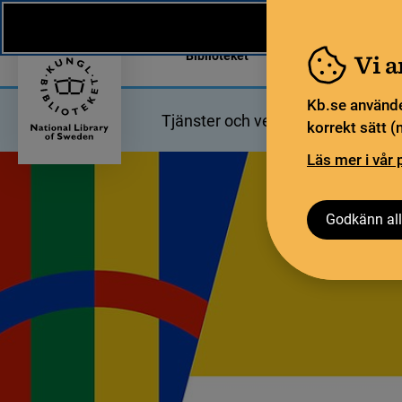
Nytt från KB
In English
Biblioteket
För bibliotekssekt
Vi 
Kb.se använde
Tjänster och verktyg
Bibliotek
korrekt sätt (
Läs mer i vår 
Godkänn all