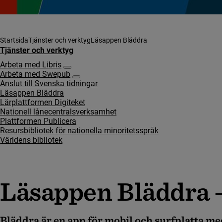
Startsida
Tjänster och verktyg
Läsappen Bläddra
Tjänster och verktyg
Arbeta med Libris
Undersidor för Arbeta med Libris
Arbeta med Swepub
Undersidor för Arbeta med Swepub
Anslut till Svenska tidningar
Läsappen Bläddra
Lärplattformen Digiteket
Nationell lånecentralsverksamhet
Plattformen Publicera
Resursbibliotek för nationella minoritetsspråk
Världens bibliotek
Läsappen Bläddra – 
Bläddra är en app för mobil och surfplatta med