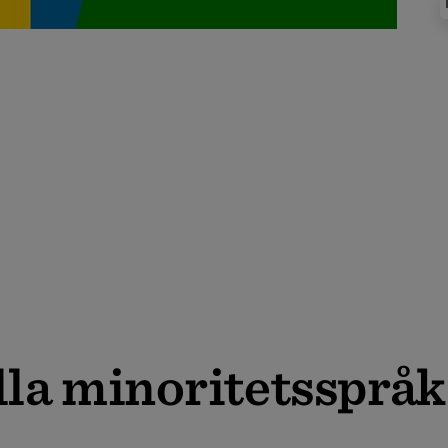
a mino­ri­tets­språk