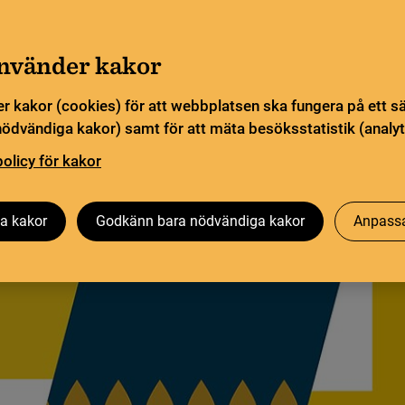
Gå till innehåll
Sök
orn
Pliktleverans och ISBN
Sök
använder kakor
r kakor (cookies) för att webbplatsen ska fungera på ett s
sstatistik
Öppen vetenskap
Biblioteksutveckling
nödvändiga kakor) samt för att mäta besöksstatistik (analyt
policy för kakor
a kakor
Godkänn bara nödvändiga kakor
Anpassa