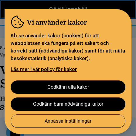
Nytt från KB
In English
Gå till innehåll
Biblioteket
För bibliotekssektorn
Pliktleverans och ISBN
Vi använder kakor
Sök
Sök
Meny
Kb.se använder kakor (cookies) för att
webbplatsen ska fungera på ett säkert och
Startsida
Tjänster och verktyg
Arbeta med Swepub
korrekt sätt (nödvändiga kakor) samt för att mäta
Vanliga frågor om Swepub
besöksstatistik (analytiska kakor).
Vanliga frågor om
Läs mer i vår policy för kakor
Swepub
Godkänn alla kakor
Här hittar du frågor som ofta ställs om
Godkänn bara nödvändiga kakor
Swepub och svar till dem.
Anpassa inställningar