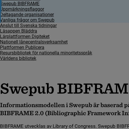
Swepub BIBFRAME
Uppmärkningsflaggor
Deltagande organisationer
Vanliga frågor om Swepub
Anslut till Svenska tidningar
Läsappen Bläddra
Lärplattformen Digiteket
Nationell lånecentralsverksamhet
Plattformen Publicera
Resursbibliotek för nationella minoritetsspråk
Världens bibliotek
Swepub BIBFRA
Informationsmodellen i Swepub är baserad på
BIBFRAME 2.0 (Bibliographic Framework Init
BIBFRAME utvecklas av Library of Congress. Swepub BIBFR