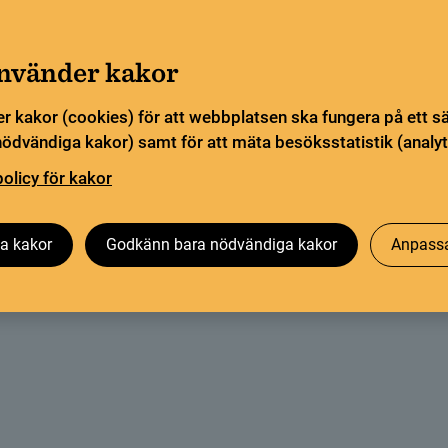
Gå till innehåll
Sök
orn
Pliktleverans och ISBN
Sök
använder kakor
r kakor (cookies) för att webbplatsen ska fungera på ett s
sstatistik
Öppen vetenskap
Biblioteksutveckling
nödvändiga kakor) samt för att mäta besöksstatistik (analyt
policy för kakor
IBFRAME
a kakor
Godkänn bara nödvändiga kakor
Anpassa