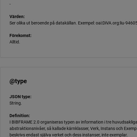
-
Värden:
Ser olika ut beroende på datakällan. Exempel: oai:DiVA.org:liu-94605
Förekomst:
Alltid.
@type
JSON type:
String.
Definition:
I BIBFRAME 2.0 organiseras typen av information i tre huvudsaklig
abstraktionsnivåer, så kallade kärnklasser, Verk, Instans och Exemp
beskrivs endast själva verket och dess instanser, inte exemplar.