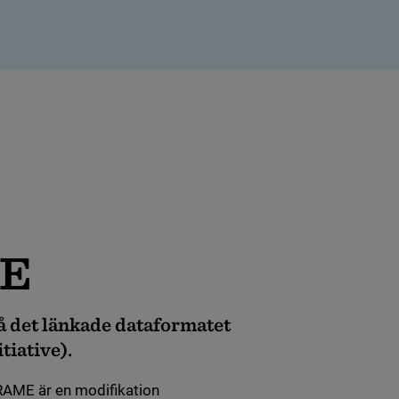
ME
 det länkade dataformatet
iative).
AME är en modifikation