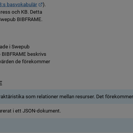
Länk till annan webbplats.
B:s basvokabulär
).
gress och KB. Detta
i Swepub BIBFRAME.
rade i Swepub
ub BIBFRAME beskrivs
 värden de förekommer
E
rukturerade.
aktäristika som relationer mellan resurser. Det förekomm
turerat i ett JSON-dokument.