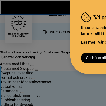
Nytt från KB
In English
Biblioteket
För bibliotekssekt
Vi 
Kb.se använde
Tjänster och verktyg
Bibliotek
korrekt sätt (
Läs mer i vår 
Startsida
Tjänster och verktyg
Arbeta med Swepub
Datamodell
Swepub B
Tjänster och verktyg
Godkänn all
Arbeta med Libris
Undersidor för Arbeta med Libris
Arbeta med Swepub
Undersidor för Arbeta med Swepub
Swepubs utveckling
Format och praxis
Undersidor för Format och praxis
Anvisningar för dataleveranser
Dataåtkomst
Datamodell
Undersidor för Datamodell
Bibliografisk miniminivå
Dubbletthantering
Ordlista för Swepub