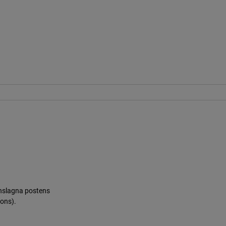
nslagna postens
ions).