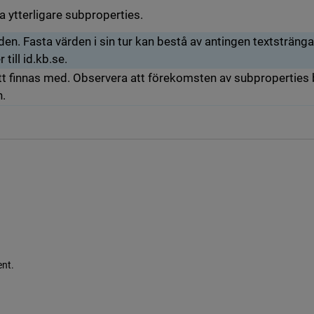
a ytterligare subproperties.
den. Fasta värden i sin tur kan bestå av antingen textsträngar 
till id.kb.se.
tt finnas med. Observera att förekomsten av subproperties b
n.
ent.