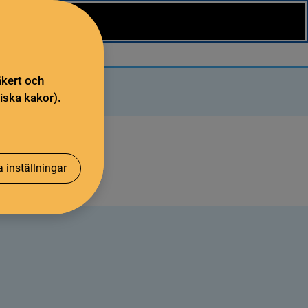
äkert och
iska kakor).
 inställningar