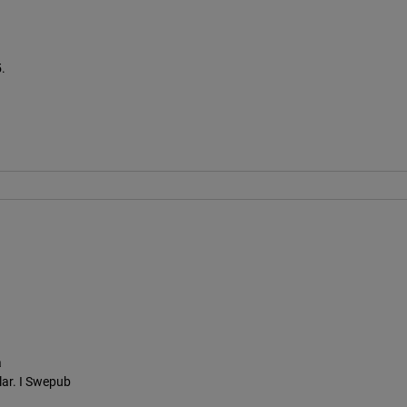
.
a
lar. I Swepub