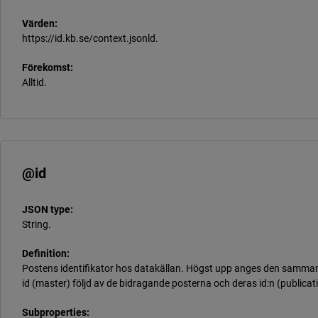
Värden:
https://id.kb.se/context.jsonld.
Förekomst:
Alltid.
@id
JSON type:
String.
Definition:
Postens identifikator hos datakällan. Högst upp anges den samma
id (master) följd av de bidragande posterna och deras id:n (publicat
Subproperties: