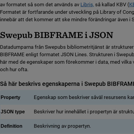
av formatet så som det används av
Libris,
så kallad KBV (
K
Formatet är fortfarande under utveckling på Library of Con
innebär att det kommer att ske mindre förändringar även 
Swepub BIBFRAME i JSON
Datadumparna från Swepubs bibliometritjänst är strukture
BIBFRAME enligt formatet JSON Lines. Strukturen i Swep
här med de egenskaper som förekommer i data, med vilka
och hur ofta.
Så här beskrivs egenskaperna i Swepub BIBFRAM
Här visas hur tabellerna för Swepub BIBFRAME i JSON är st
Egenskap som beskriver såväl resursens kar
Property
Beskriver hur innehållet i propertyn är struk
JSON type
Beskrivning av propertyn.
Definition