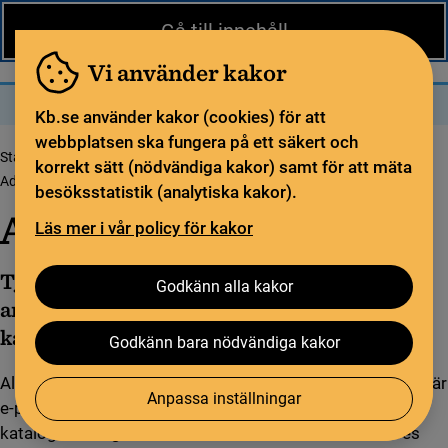
Nytt från KB
In English
Gå till innehåll
Biblioteket
För bibliotekssektorn
Pliktleverans och ISBN
Vi använder kakor
Sök
Sök
Meny
Kb.se använder kakor (cookies) för att
webbplatsen ska fungera på ett säkert och
Startsida
Tjänster och verktyg
Arbeta med Libris
Katalogisering i Libris
korrekt sätt (nödvändiga kakor) samt för att mäta
Administrera konton
besöksstatistik (analytiska kakor).
Administrera konton
Läs mer i vår policy för kakor
Tjänsten Libris login hanterar
Godkänn alla kakor
användarkonton för Libris
katalogiseringsverktyg.
Godkänn bara nödvändiga kakor
Alla som ska katalogisera i Libris har personliga konton där
Anpassa inställningar
e-postadressen är användarnamn. Det är den
katalogansvariga som administrerar sina medarbetares