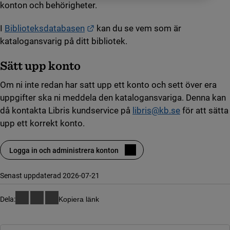
konton och behörigheter.
Länk till annan webbplats.
I
Biblioteksdatabasen
kan du se vem som är
katalogansvarig på ditt bibliotek.
Sätt upp konto
Om ni inte redan har satt upp ett konto och sett över era
uppgifter ska ni meddela den katalogansvariga. Denna kan
då kontakta Libris kundservice på
libris@kb.se
för att sätta
upp ett korrekt konto.
Logga in och administrera konton
(länk till annan webbplats)
Senast uppdaterad 2026-07-21
Dela:
Kopiera länk