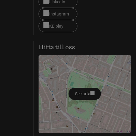
LinkedIn
Instagram
KB play
Hitta till oss
Se karta
öppnas i nytt fönster