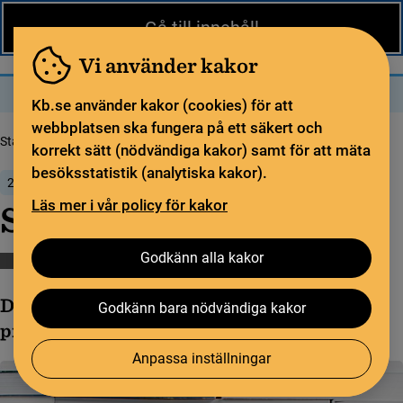
Nytt från KB
In English
Gå till innehåll
Biblioteket
För bibliotekssektorn
Pliktleverans och ISBN
Vi använder kakor
Sök
Sök
Meny
Kb.se använder kakor (cookies) för att
webbplatsen ska fungera på ett säkert och
Startsida
Nytt från KB
Swepub version 2.3
korrekt sätt (nödvändiga kakor) samt för att mäta
besöksstatistik (analytiska kakor).
28 maj 2026
Läs mer i vår policy för kakor
Swepub version 2.3
Godkänn alla kakor
Swepub
Swepub versionsinformation
Den 28 maj sattes Swepub version 2.3 i
Godkänn bara nödvändiga kakor
produktion.
Anpassa inställningar