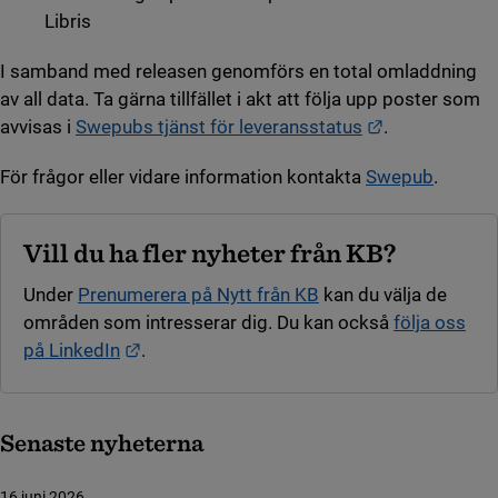
Libris
I samband med releasen genomförs en total omladdning
av all data. Ta gärna tillfället i akt att följa upp poster som
Länk till ann
avvisas i
Swepubs tjänst för leveransstatus
.
För frågor eller vidare information kontakta
Swepub
.
Vill du ha fler nyheter från KB?
Under
Prenumerera på Nytt från KB
kan du välja de
områden som intresserar dig. Du kan också
följa oss
Länk till annan webbplats.
på LinkedIn
.
Senaste nyheterna
16 juni 2026