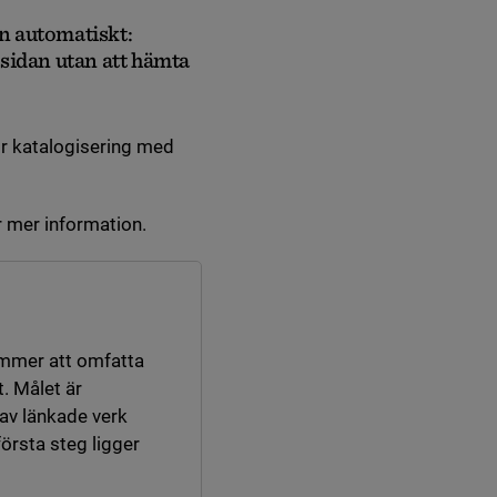
in automatiskt:
sidan utan att hämta
ör katalogisering med
k till annan webbplats, öppnas i nytt fönster.
 mer information.
ommer att omfatta
t.
Målet är
 av länkade verk
 första steg ligger