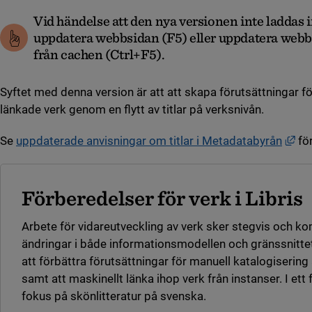
Vid händelse att den nya versionen inte laddas 
uppdatera webbsidan (F5) eller uppdatera webb
från cachen (Ctrl+F5).
Syftet med denna version är att att skapa förutsättningar f
länkade verk genom en flytt av titlar på verksnivån.
Län
Se
uppdaterade anvisningar om titlar i Metadatabyrån
för
Förberedelser för verk i Libris
Arbete för vidareutveckling av verk sker stegvis och k
ändringar i både informationsmodellen och gränssnitte
att förbättra förutsättningar för manuell katalogisering
samt att maskinellt länka ihop verk från instanser
. I ett
fokus på skönlitteratur på svenska.