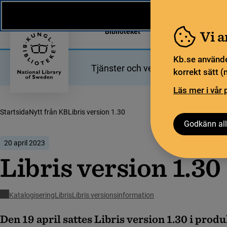
Nytt från KB
In English
Biblioteket
För bibliotekssekt
Vi 
Kb.se använde
Tjänster och verktyg
Bibliotek
korrekt sätt (
Läs mer i vår 
Startsida
Nytt från KB
Libris version 1.30
Godkänn all
20 april 2023
Libris version 1.30
Katalogisering
Libris
Libris versionsinformation
Den 19 april sattes Libris version 1.30 i produ