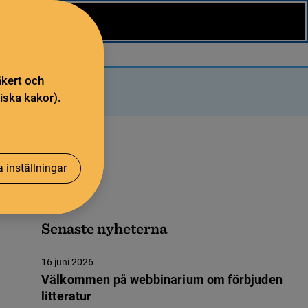
äkert och
iska kakor).
 inställningar
Senaste nyheterna
16 juni 2026
Välkommen på webbinarium om förbjuden
litteratur