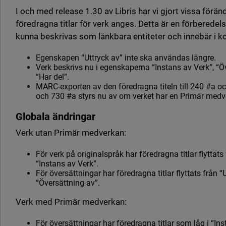
I och med release 1.30 av Libris har vi gjort vissa föränd
föredragna titlar för verk anges. Detta är en förberedels
kunna beskrivas som länkbara entiteter och innebär i ko
Egenskapen “Uttryck av” inte ska användas längre.
Verk beskrivs nu i egenskaperna “Instans av Verk”, “Ö
“Har del”.
MARC-exporten av den föredragna titeln till 240 #a oc
och 730 #a styrs nu av om verket har en Primär medver
Globala ändringar
Verk utan Primär medverkan:
För verk på originalspråk har föredragna titlar flyttats f
“Instans av Verk”.
För översättningar har föredragna titlar flyttats från “Ut
“Översättning av”.
Verk med Primär medverkan:
För översättningar har föredragna titlar som låg i “Ins