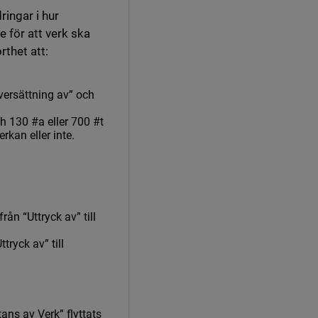
ringar i hur
e för att verk ska
rthet att:
versättning av” och
h 130 #a eller 700 #t
kan eller inte.
rån “Uttryck av” till
tryck av” till
tans av Verk” flyttats