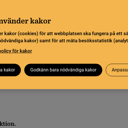
Gå till innehåll
Sök
orn
Pliktleverans och ISBN
Sök
använder kakor
r kakor (cookies) för att webbplatsen ska fungera på ett s
sstatistik
Öppen vetenskap
Biblioteksutveckling
nödvändiga kakor) samt för att mäta besöksstatistik (analyt
policy för kakor
a kakor
Godkänn bara nödvändiga kakor
Anpassa
ktion.