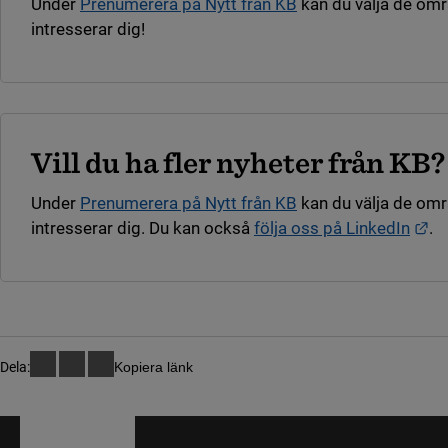
Under
Prenumerera på Nytt från KB
kan du välja de om
intresserar dig!
Vill du ha fler nyheter från KB?
Under
Prenumerera på Nytt från KB
kan du välja de om
Lä
intresserar dig. Du kan också
följa oss på LinkedIn
.
Dela:
Kopiera länk