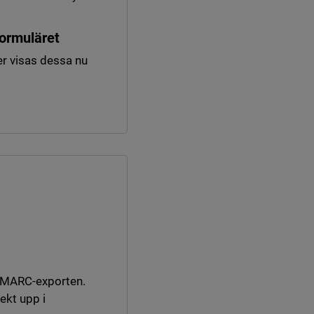
formuläret
er visas dessa nu
i MARC-exporten.
ekt upp i