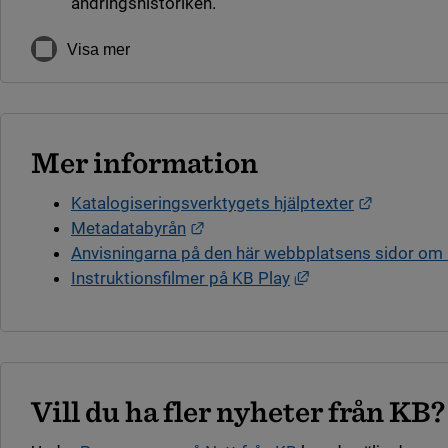
ändringshistoriken.
Visa mer
Mer information
Länk till 
Katalogiseringsverktygets hjälptexter
Länk till annan webbplats.
Metadatabyrån
Anvisningarna på den här webbplatsens sidor om 
Länk till annan web
Instruktionsfilmer på KB Play
Vill du ha fler nyheter från KB?