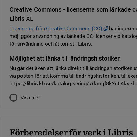
Creative Commons - licenserna som länkade da
Libris XL
Länk till ann
Licenserna från Creative Commons (CC)
har indexerat
möjliggör användning av länkade CC-licenser vid katalog
för användning och åtkomst i Libris.
Möjlighet att länka till ändringshistoriken
Nu går det även att länka direkt till ändringshistoriken 
via posten för att komma till ändringshistoriken, till ex
https://libris.kb.se/katalogisering/7rkmqf8k2c64ksj/hi
Visa mer
Förberedelser för verk i Libris