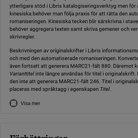
ytterligare stöd i Libris katalogiseringsverktyg men fö
kinesiska behöver man följa praxis för att rätta den au
romaniseringen. Kinesiska tecken blir särskrivna i stav
behöver aggregera texten samt skriva gemener och vers
skrivregler.
Beskrivningen av originalskrifter i Libris informationsmo
och med den automatiserade romaniseringen. Konver
även fortsatt att generera MARC21-fält 880. Däremo
Varianttitel
inte längre användas för titel i originalskri
den inte att generera MARC21-fält 246. Titel i originalsk
placeras med språktagg i egenskapen
Titel
.
Visa mer