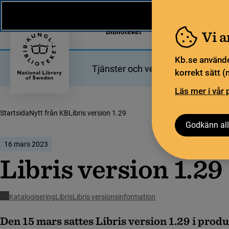
Nytt från KB
In English
Biblioteket
För bibliotekssekt
Vi 
Kb.se använde
Tjänster och verktyg
Bibliotek
korrekt sätt (
Läs mer i vår 
Startsida
Nytt från KB
Libris version 1.29
Godkänn all
16 mars 2023
Libris version 1.29
Katalogisering
Libris
Libris versionsinformation
Den 15 mars sattes Libris version 1.29 i produ