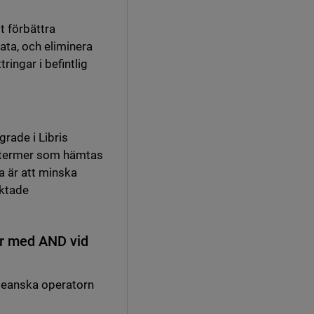
t förbättra
ata, och eliminera
ringar i befintlig
rade i Libris
 termer som hämtas
a är att minska
iktade
r med AND vid
oleanska operatorn