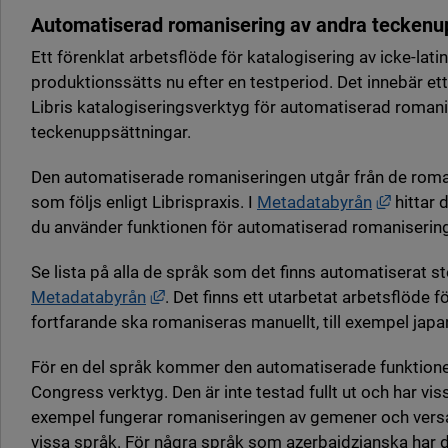
Automatiserad romanisering av andra teckenu
Ett förenklat arbetsflöde för katalogisering av icke-lat
produktionssätts nu efter en testperiod. Det innebär ett
Libris katalogiseringsverktyg för automatiserad romani
teckenuppsättningar.
Den automatiserade romaniseringen utgår från de ro
Länk ti
som följs enligt Librispraxis. I
Metadatabyrån
hittar 
du använder funktionen för automatiserad romaniserin
Se lista på alla de språk som det finns automatiserat st
Länk till annan webbplats, öppnas i ny
Metadatabyrån
. Det finns ett utarbetat arbetsflöde 
fortfarande ska romaniseras manuellt, till exempel japa
För en del språk kommer den automatiserade funktionen
Congress verktyg. Den är inte testad fullt ut och har vis
exempel fungerar romaniseringen av gemener och versal
vissa språk. För några språk som azerbajdzjanska har det