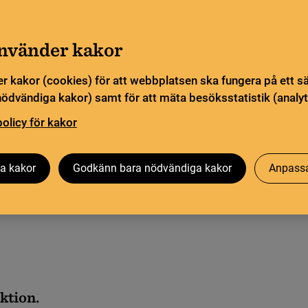
Gå till innehåll
Sök
orn
Pliktleverans och ISBN
Sök
använder kakor
r kakor (cookies) för att webbplatsen ska fungera på ett s
sstatistik
Öppen vetenskap
Biblioteksutveckling
nödvändiga kakor) samt för att mäta besöksstatistik (analyt
policy för kakor
a kakor
Godkänn bara nödvändiga kakor
Anpassa
ktion.