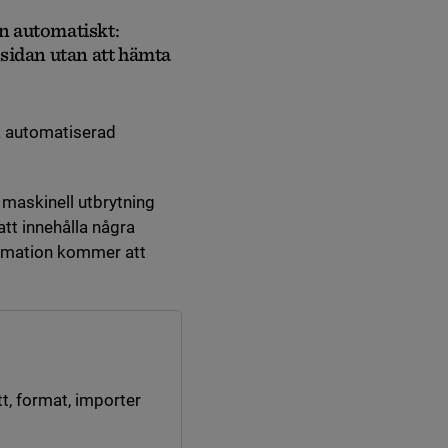
in automatiskt:
sidan utan att hämta
ta automatiserad
r maskinell utbrytning
tt innehålla några
ormation kommer att
tt, format, importer