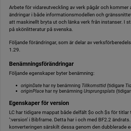
Arbete för vidareutveckling av verk pågår och kommer 
ändringar i både informationsmodellen och gränssnittet
att maskinellt bryta ut och länka verk från instanser. I s
på skönlitteratur på svenska.
Följande förändringar, som är delar av verksförberedelse
1.29.
Benämningsförändringar
Följande egenskaper byter benämning:
originDate
har ny benämning
Tillkomsttid
(tidigare
Tid
originPlace
har ny benämning
Ursprungsplats
(tidiga
Egenskaper för version
LC har tidigare mappat både delfält $o och $s för titlar
‘:version’ i Bibframe. Detta har i och med BF2.2 ändrats. I
konverteringen särskilt dessa genom den dubblerade 