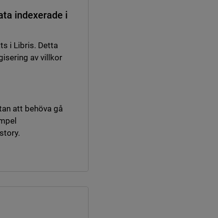
ta indexerade i
an webbplats, öppnas i nytt fönster.
s i Libris. Detta
isering av villkor
utan att behöva gå
empel
story.