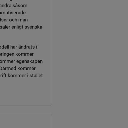
r andra såsom
tomatiserade
elser och man
aler enligt svenska
dell har ändrats i
teringen kommer
t kommer egenskapen
ft. Därmed kommer
rift kommer i stället