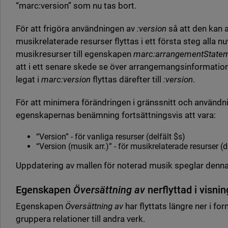
“marc:version” som nu tas bort.
För att frigöra användningen av
:version
så att den kan 
musikrelaterade resurser flyttas i ett första steg alla 
musikresurser till egenskapen
marc:arrangementState
att i ett senare skede se över arrangemangsinformation 
legat i
marc:version
flyttas därefter till
:version
.
För att minimera förändringen i gränssnitt och använ
egenskapernas benämning fortsättningsvis att vara:
“Version” - för vanliga resurser (delfält $s)
“Version (musik arr.)” - för musikrelaterade resurser (d
Uppdatering av mallen för noterad musik speglar denna
Egenskapen
Översättning av
nerflyttad i visni
Egenskapen
Översättning av
har flyttats längre ner i for
gruppera relationer till andra verk.