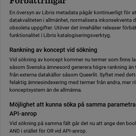
Förbättringar
En översyn av Libris metadata pågår kontinuerligt för at
datakvaliteten i allmänhet, normalisera inkonsekventa d
obsoleta uppgifter. Utöver det innehåller releaser förbätt
funktionalitet i Libris katalogiseringsverktyg.
Rankning av koncept vid sökning
Vid sökning av koncept kommer nu termer som finns lag
såsom Svenska ämnesord generera högre rankning än
från externa datakällor såsom Queerlit. Syftet med dett
felaktig ämnesindexering med termer från andra, mer r
konceptsystem än de allmänna.
Möjlighet att kunna söka på samma parametra
API-anrop
Vid sökning på samma fält går det nu att ange den bo
AND i stället för OR vid API-anrop.