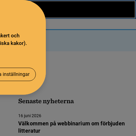
äkert och
iska kakor).
 inställningar
Senaste nyheterna
16 juni 2026
Välkommen på webbinarium om förbjuden
litteratur