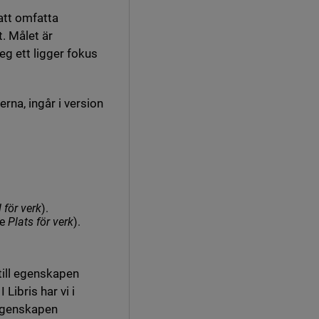
att omfatta
. Målet är
teg ett ligger fokus
rna, ingår i version
 för verk
).
re
Plats för verk
).
 till egenskapen
 Libris har vi i
egenskapen