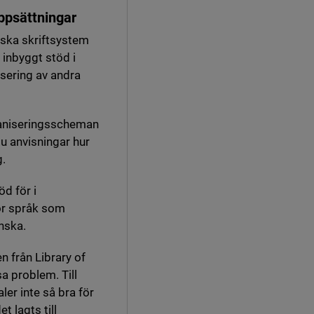
ppsättningar
inska skriftsystem
 inbyggt stöd i
sering av andra
maniseringsscheman
ll annan webbplats, öppnas i nytt fönster.
du anvisningar hur
g.
öd för i
tt fönster.
för språk som
nska.
 från Library of
sa problem. Till
er inte så bra för
 lagts till