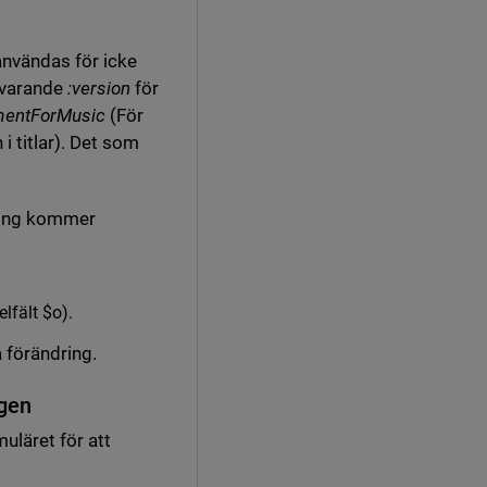
användas för icke
nuvarande
:version
för
mentForMusic
(För
i titlar). Det som
dning kommer
elfält $o).
 förändring.
ngen
muläret för att