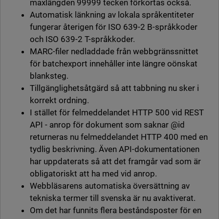
maxlängden 99999 tecken förkortas också.
Automatisk länkning av lokala språkentiteter
fungerar återigen för ISO 639-2 B-språkkoder
och ISO 639-2 T-språkkoder.
MARC-filer nedladdade från webbgränssnittet
för batchexport innehåller inte längre oönskat
blanksteg.
Tillgänglighetsåtgärd så att tabbning nu sker i
korrekt ordning.
I stället för felmeddelandet HTTP 500 vid REST
API - anrop för dokument som saknar @id
returneras nu felmeddelandet HTTP 400 med en
tydlig beskrivning. Även API-dokumentationen
har uppdaterats så att det framgår vad som är
obligatoriskt att ha med vid anrop.
Webbläsarens automatiska översättning av
tekniska termer till svenska är nu avaktiverat.
Om det har funnits flera beståndsposter för en