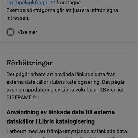
Länk till annan webbplats.
exempelsökfrågor
framtagna.
Exempelsökfrågorna går att justera utifrån egna
intressen.
Visa mer
Förbättringar
Det pågår arbete att använda länkade data från
externa datakällor i Libris katalogisering. Det pågår
även en uppdatering av Libris vokabulär KBV enligt
BIBFRAME 2.1.
Användning av l
änkad
e
data
till externa
datakällor i Libris katalogisering
I arbetet med att främja utnyttjande av länkade data