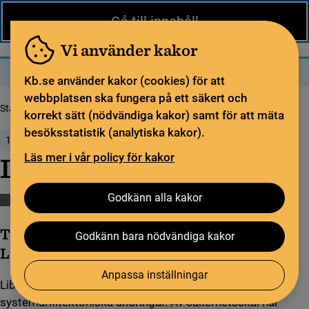
Nytt från KB
In English
Gå till innehåll
Biblioteket
För bibliotekssektorn
Pliktleverans och ISBN
Vi använder kakor
Sök
Sök
Meny
Kb.se använder kakor (cookies) för att
webbplatsen ska fungera på ett säkert och
Startsida
Nytt från KB
Libris version 1.23
korrekt sätt (nödvändiga kakor) samt för att mäta
besöksstatistik (analytiska kakor).
15 september 2021
Läs mer i vår policy för kakor
Libris version 1.23
Godkänn alla kakor
Katalogisering
Libris
Libris versionsinformation
Torsdag 30 september produktionssattes
Godkänn bara nödvändiga kakor
Libris version 1.23.
Anpassa inställningar
Libris version 1.23 består till största del av
systemarkitektoniska ändringar. Av säkerhetsskäl har