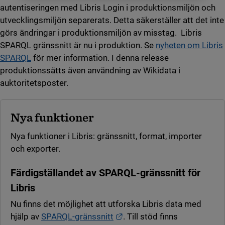
autentiseringen med Libris Login i produktionsmiljön och
utvecklingsmiljön separerats. Detta säkerställer att det inte
görs ändringar i produktionsmiljön av misstag. Libris
SPARQL gränssnitt är nu i produktion. Se
nyheten om Libris
SPARQL
för mer information. I denna release
produktionssätts även användning av Wikidata i
auktoritetsposter.
Nya funktioner
Nya funktioner i Libris: gränssnitt, format, importer
och exporter.
Färdigställandet av SPARQL-gränssnitt för
Libris
Nu finns det möjlighet att utforska Libris data med
Länk till annan webbplats.
hjälp av
SPARQL-gränssnitt
. Till stöd finns