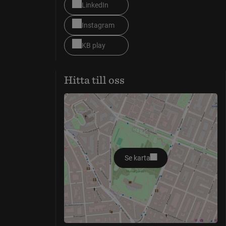
LinkedIn
Instagram
KB play
Hitta till oss
Se karta
öppnas i nytt fönster