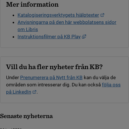
Mer information
Länk till a
Katalogiseringsverktygets hjälptexter
Anvisningarna på den här webbplatsens sidor
om Libris
Länk till annan webb
Instruktionsfilmer på KB Play
Vill du ha fler nyheter från KB?
Under
Prenumerera på Nytt från KB
kan du välja de
områden som intresserar dig. Du kan också
följa oss
Länk till annan webbplats.
på LinkedIn
.
Senaste nyheterna