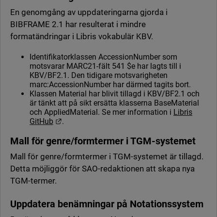
En genomgång av uppdateringarna gjorda i
BIBFRAME 2.1 har resulterat i mindre
formatändringar i Libris vokabulär KBV.
Identifikatorklassen AccessionNumber som
motsvarar MARC21-fält 541 $e har lagts till i
KBV/BF2.1. Den tidigare motsvarigheten
marc:AccessionNumber har därmed tagits bort.
Klassen Material har blivit tillagd i KBV/BF2.1 och
är tänkt att på sikt ersätta klasserna BaseMaterial
och AppliedMaterial. Se mer information i
Libris
Länk till annan webbplats.
GitHub
.
Mall för genre/formtermer i TGM-systemet
Mall för genre/formtermer i TGM-systemet är tillagd.
Detta möjliggör för SAO-redaktionen att skapa nya
TGM-termer.
Uppdatera benämningar på Notationssystem