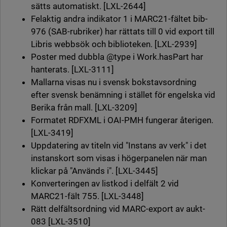
sätts automatiskt. [LXL-2644]
Felaktig andra indikator 1 i MARC21-fältet bib-
976 (SAB-rubriker) har rättats till 0 vid export till
Libris webbsök och biblioteken. [LXL-2939]
Poster med dubbla @type i Work.hasPart har
hanterats. [LXL-3111]
Mallarna visas nu i svensk bokstavsordning
efter svensk benämning i stället för engelska vid
Berika från mall. [LXL-3209]
Formatet RDFXML i OAI-PMH fungerar återigen.
[LXL-3419]
Uppdatering av titeln vid "Instans av verk" i det
instanskort som visas i högerpanelen när man
klickar på "Används i". [LXL-3445]
Konverteringen av listkod i delfält 2 vid
MARC21-fält 755. [LXL-3448]
Rätt delfältsordning vid MARC-export av aukt-
083 [LXL-3510]