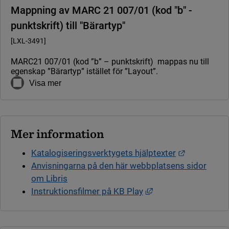
Mappning av MARC 21 007/01 (kod "b" -
punktskrift) till "Bärartyp"
[LXL-3491]
MARC21 007/01 (kod ”b” – punktskrift) mappas nu till
egenskap ”Bärartyp” istället för ”Layout”.
Visa mer
Mer information
Länk till a
Katalogiseringsverktygets hjälptexter
Anvisningarna på den här webbplatsens sidor
om Libris
Länk till annan webb
Instruktionsfilmer på KB Play