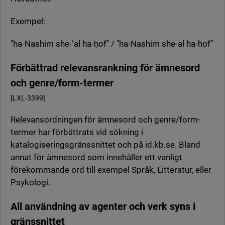
Exempel:
"ha-Nashim she-ʻal ha-ḥof" / "ha-Nashim she-al ha-hof"
Förbättrad relevansrankning för ämnesord
och genre/form-termer
[LXL-3399]
Relevansordningen för ämnesord
och genre/form-
termer
har förbättrats vid sökning i
katalogiseringsgränssnittet och på id.kb.se. Bland
annat för ämnesord
som innehåller ett vanligt
förekommande ord t
ill
ex
empel
Språk,
Litteratur, eller
Psykologi
.
All användning av agenter och verk syns i
gränssnittet