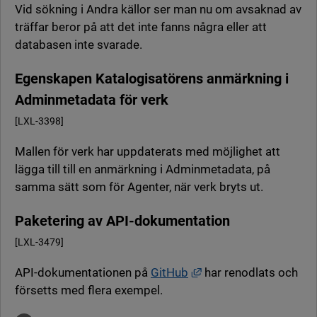
Vid sökning i Andra källor ser man nu om avsaknad av
träffar beror på att det inte fanns några eller att
databasen inte svarade.
Egenskapen Katalogisatörens anmärkning i
Adminmetadata för verk
[LXL-3398]
Mallen för verk har uppdaterats med möjlighet att
lägga till till en anmärkning i Adminmetadata, på
samma sätt som för Agenter, när verk bryts ut.
Paketering av API-dokumentation
[LXL-3479]
Länk till annan webbpl
API-dokumentationen på
GitHub
har renodlats och
försetts med flera exempel.