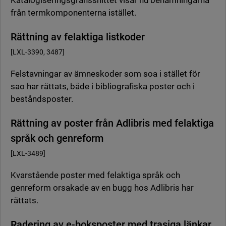
Katalogiseringsgränssnittet visar nu benämningarna
från termkomponenterna istället.
Rättning av felaktiga listkoder
[LXL-3390, 3487]
Felstavningar av ämneskoder som soa i stället för
sao har rättats, både i bibliografiska poster och i
beståndsposter.
Rättning av poster från Adlibris med felaktiga
språk och genreform
[LXL-3489]
Kvarstående poster med felaktiga språk och
genreform orsakade av en bugg hos Adlibris har
rättats.
Radering av e-boksposter med trasiga länkar