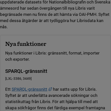
uppdaterade datasets för Nationalbibliografin och Svenska
ämnesord har sedan övergången till nya Libris varit
begränsade men nu finns de att hämta via OAI-PMH. Syftet
med dessa åtgärder är att tydliggöra hur Librisdata kan
nås.
Nya funktioner
Nya funktioner i Libris: gränssnitt, format, importer
och exporter.
SPARQL-gränssnitt
[LXL-3386, 3449]
Länk till annan webbplats, öppna
Ett
SPARQL-gränssnitt
har satts upp för Libris.
Syftet är att underlätta avancerade sökningar och
statistikuttag från Libris. För att hjälpa till med att
skapa sökfrågor finns det färdiga exempel framtagna