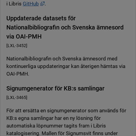
Länk till annan webbplats, öppnas i nytt 
i Libris
GitHub
.
Uppdaterade datasets för
Nationalbibliografin och Svenska ämnesord
via OAI-PMH
[LXL-3452]
Nationalbibliografin och Svenska ämnesord med
kontinuerliga uppdateringar kan återigen hämtas via
OAI-PMH.
Signumgenerator för KB:s samlingar
[LXL-3465]
För att ersätta en signumgenerator som används för
KB:s egna samlingar har en ny lösning för
automatiska löpnummer tagits fram i Libris
katalogisering. Mallen för Signumsvit finns under