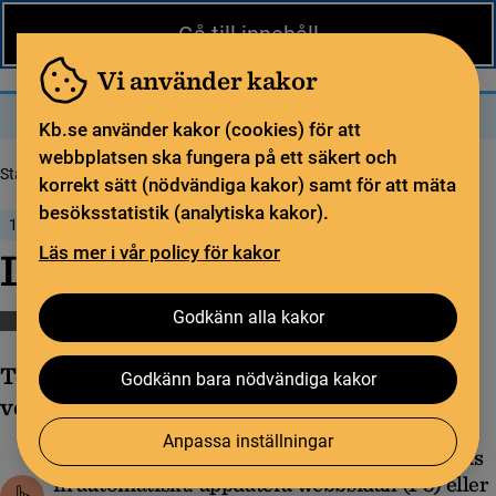
Nytt från KB
In English
Gå till innehåll
Biblioteket
För bibliotekssektorn
Pliktleverans och ISBN
Vi använder kakor
Sök
Sök
Meny
Kb.se använder kakor (cookies) för att
webbplatsen ska fungera på ett säkert och
Startsida
Nytt från KB
Libris version 1.21
korrekt sätt (nödvändiga kakor) samt för att mäta
besöksstatistik (analytiska kakor).
10 mars 2021
Läs mer i vår policy för kakor
Libris version 1.21
Godkänn alla kakor
Katalogisering
Libris
Libris versionsinformation
Torsdag 25 mars produktionssattes Libris
Godkänn bara nödvändiga kakor
version 1.21
Anpassa inställningar
Vid händelse att den nya versionen inte laddas
in automatiskt: uppdatera webbsidan (F5) eller