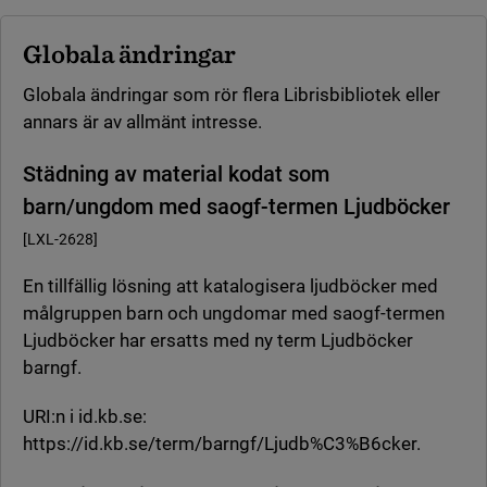
Globala ändringar
Globala ändringar som rör flera Librisbibliotek eller
annars är av allmänt intresse.
Städning av material kodat som
barn/ungdom med saogf-termen Ljudböcker
[LXL-2628]
En tillfällig lösning att katalogisera ljudböcker med
målgruppen barn och ungdomar med saogf-termen
Ljudböcker har ersatts med ny term Ljudböcker
barngf.
URI:n i id.kb.se:
https://id.kb.se/term/barngf/Ljudb%C3%B6cker.