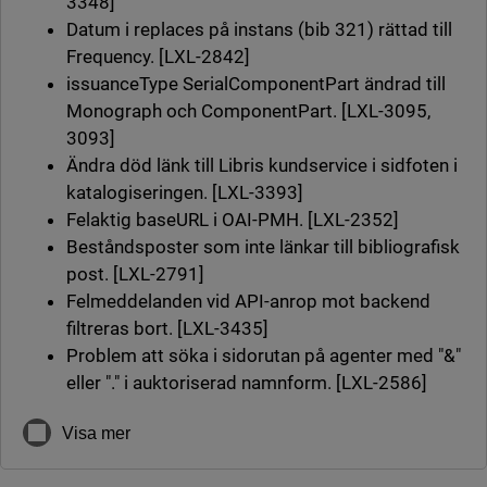
3348]
Datum i replaces på instans (bib 321) rättad till
Frequency. [LXL-2842]
issuanceType SerialComponentPart ändrad till
Monograph och ComponentPart. [LXL-3095,
3093]
Ändra död länk till Libris kundservice i sidfoten i
katalogiseringen. [LXL-3393]
Felaktig baseURL i OAI-PMH. [LXL-2352]
Beståndsposter som inte länkar till bibliografisk
post. [LXL-2791]
Felmeddelanden vid API-anrop mot backend
filtreras bort. [LXL-3435]
Problem att söka i sidorutan på agenter med "&"
eller "." i auktoriserad namnform. [LXL-2586]
Visa mer