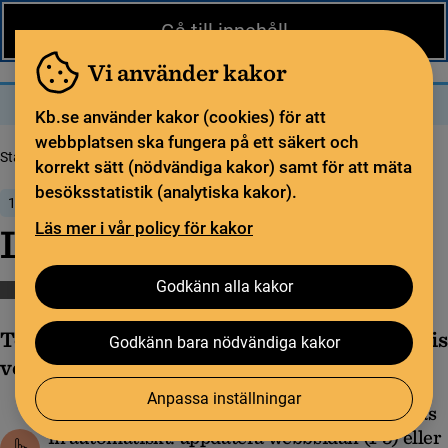
Nytt från KB
In English
Gå till innehåll
Biblioteket
För bibliotekssektorn
Pliktleverans och ISBN
Vi använder kakor
Sök
Sök
Meny
Kb.se använder kakor (cookies) för att
webbplatsen ska fungera på ett säkert och
Startsida
Nytt från KB
Libris version 1.20.2
korrekt sätt (nödvändiga kakor) samt för att mäta
besöksstatistik (analytiska kakor).
13 november 2020
Läs mer i vår policy för kakor
Libris version 1.20.2
Godkänn alla kakor
Katalogisering
Libris
Libris versionsinformation
Torsdag 3 december produktionssattes Libris
Godkänn bara nödvändiga kakor
version 1.20.2
Anpassa inställningar
Vid händelse att den nya versionen inte laddas
in automatiskt: uppdatera webbsidan (F5) eller