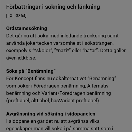
Förbättringar i sökning och länkning
[LXL-3364]
Ordstamssökning
Det går nu att söka med inledande trunkering samt
använda jokertecken varsomhelst i söksträngen,
exempelvis ”*skolor”, ”*nazi*” eller ”hä*ar”. Detta gäller
även id.kb.se.
Söka på ”Benämning”
För Koncept finns nu sökalternativet ”Benämning”
som söker i Föredragen benämning, Alternativ
benämning och Variant/Föredragen benämning
(prefLabel, altLabel, hasVariant.prefLabel).
Avgränsning vid sökning i sidopanelen
I sidopanelen går det nu att avgränsa vilka
egenskaper man vill söka i på samma sätt som i