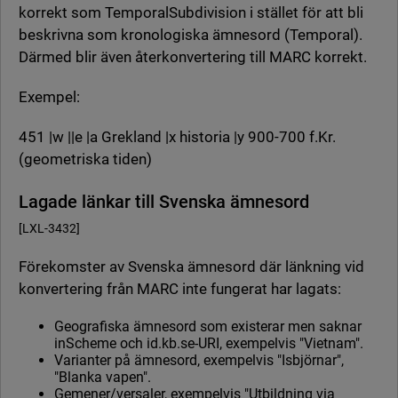
korrekt som TemporalSubdivision i stället för att bli
beskrivna som kronologiska ämnesord (Temporal).
Därmed blir även återkonvertering till MARC korrekt.
Exempel:
451 |w ||e |a Grekland |x historia |y 900-700 f.Kr.
(geometriska tiden)
Lagade länkar till Svenska ämnesord
[LXL-3432]
Förekomster av Svenska ämnesord där länkning vid
konvertering från MARC inte fungerat har lagats:
Geografiska ämnesord som existerar men saknar
inScheme och id.kb.se-URI, exempelvis "Vietnam".
Varianter på ämnesord, exempelvis "Isbjörnar",
"Blanka vapen".
Gemener/versaler, exempelvis "Utbildning via