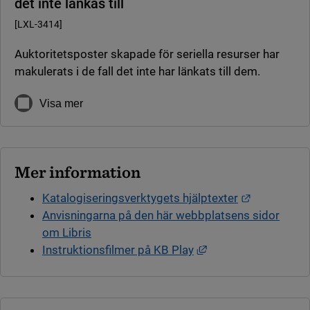
det inte länkas till
[LXL-3414]
Auktoritetsposter skapade för seriella resurser har
makulerats i de fall det inte har länkats till dem.
Visa mer
Mer information
Länk till a
Katalogiseringsverktygets hjälptexter
Anvisningarna på den här webbplatsens sidor
om Libris
Länk till annan webb
Instruktionsfilmer på KB Play