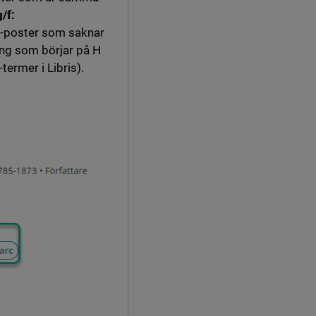
g/f:
b-poster som saknar
ing som börjar på H
ermer i Libris).