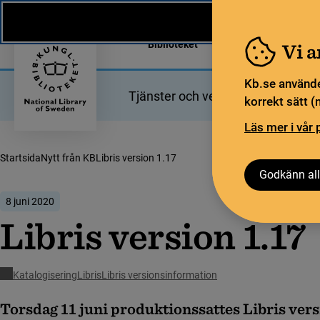
Nytt från KB
In English
Biblioteket
För bibliotekssekt
Vi 
Kb.se använde
Tjänster och verktyg
Bibliotek
korrekt sätt (
Läs mer i vår 
Startsida
Nytt från KB
Libris version 1.17
Godkänn all
8 juni 2020
Libris version 1.17
Katalogisering
Libris
Libris versionsinformation
Torsdag 11 juni produktionssattes Libris vers