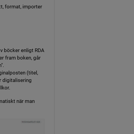
tt, format, importer
av böcker enligt RDA
er fram boken, går
".
nalposten (titel,
 digitalisering
lkor.
matiskt när man