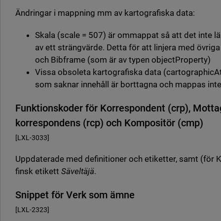
Ändringar i mappning mm av kartografiska data:
Skala (scale = 507) är ommappat så att det inte l
av ett strängvärde. Detta för att linjera med övri
och Bibframe (som är av typen objectProperty)
Vissa obsoleta kartografiska data (cartographicAt
som saknar innehåll är borttagna och mappas inte
Funktionskoder för Korrespondent (crp), Motta
korrespondens (rcp) och Kompositör (cmp)
[LXL-3033]
Uppdaterade med definitioner och etiketter, samt (för
finsk etikett
Säveltäjä
.
Snippet för Verk som ämne
[LXL-2323]