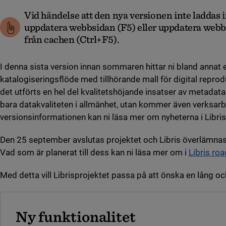
Vid händelse att den nya versionen inte laddas 
uppdatera webbsidan (F5) eller uppdatera webb
från cachen (Ctrl+F5).
I denna sista version innan sommaren hittar ni bland annat e
katalogiseringsflöde med tillhörande mall för digital reprod
det utförts en hel del kvalitetshöjande insatser av metadatat
bara datakvaliteten i allmänhet, utan kommer även verksarbete
versionsinformationen kan ni läsa mer om nyheterna i Libris
Den 25 september avslutas projektet och Libris överlämnas 
Vad som är planerat till dess kan ni läsa mer om i
Libris ro
Med detta vill Librisprojektet passa på att önska en lång o
Ny funktionalitet