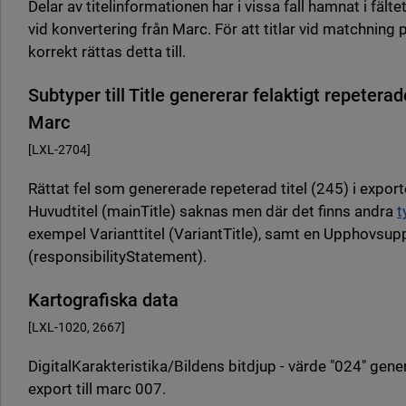
Delar av titelinformationen har i vissa fall hamnat i fä
vid konvertering från Marc. För att titlar vid matchning
korrekt rättas detta till.
Subtyper till Title genererar felaktigt repeterade
Marc
[LXL-2704]
Rättat fel som genererade repeterad titel (245) i export
Huvudtitel (mainTitle) saknas men där det finns andra
t
exempel Varianttitel (VariantTitle), samt en Upphovsup
(responsibilityStatement).
Kartografiska data
[LXL-1020, 2667]
DigitalKarakteristika/Bildens bitdjup - värde "024" gener
export till marc 007.