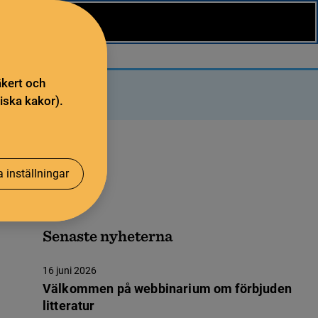
äkert och
iska kakor).
 inställningar
Senaste nyheterna
16 juni 2026
Välkommen på webbinarium om förbjuden
litteratur