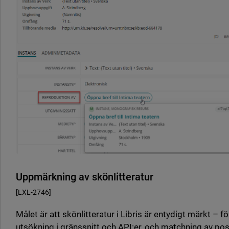
Uppmärkning av skönlitteratur
[LXL-2746]
Målet är att skönlitteratur i Libris är entydigt märkt – fö
utsökning i gränssnitt och API:er, och matchning av p