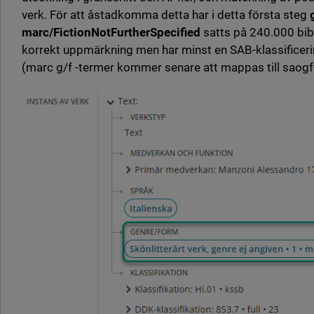
verk. För att åstadkomma detta har i detta första steg
marc/FictionNotFurtherSpecified
satts på 240.000 bi
korrekt uppmärkning men har minst en SAB-klassificer
(marc g/f -termer kommer senare att mappas till saogf-t