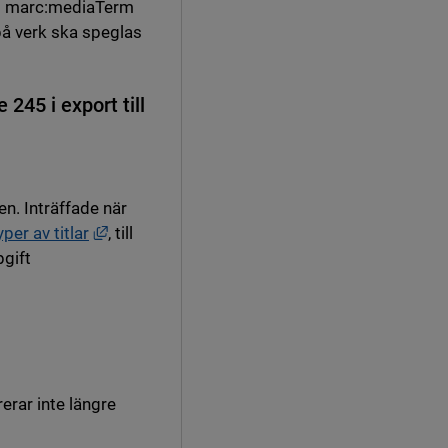
ltet marc:mediaTerm
 på verk ska speglas
 245 i export till
en. Inträffade när
Länk till annan webbplats, öppnas i nytt fönst
yper av titlar
, till
pgift
erar inte längre