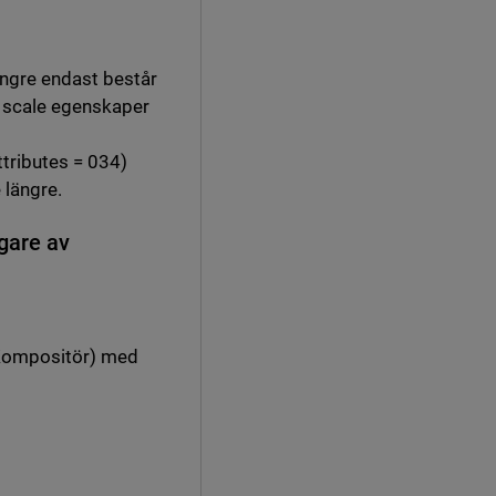
ängre endast består
ga scale egenskaper
tributes = 034)
 längre.
gare av
 Kompositör) med