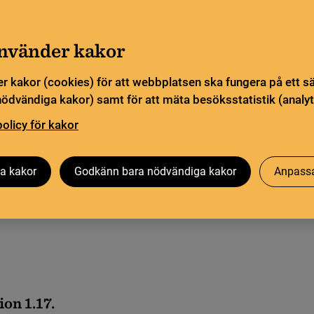
Gå till innehåll
Sök
orn
Pliktleverans och ISBN
Sök
använder kakor
r kakor (cookies) för att webbplatsen ska fungera på ett s
sstatistik
Öppen vetenskap
Biblioteksutveckling
nödvändiga kakor) samt för att mäta besöksstatistik (analyt
policy för kakor
a kakor
Godkänn bara nödvändiga kakor
Anpassa
ion 1.17.