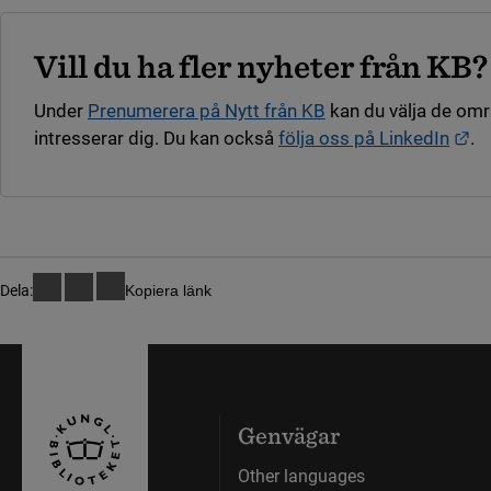
Vill du ha fler nyheter från KB?
Under
Prenumerera på Nytt från KB
kan du välja de om
Lä
intresserar dig. Du kan också
följa oss på LinkedIn
.
Dela:
Kopiera länk
Genvägar
Other languages