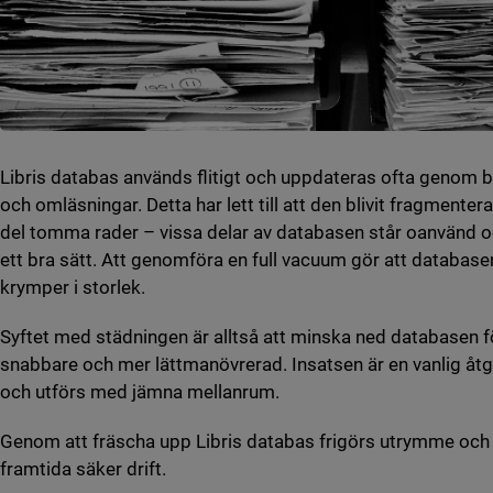
Libris databas används flitigt och uppdateras ofta genom b
och omläsningar. Detta har lett till att den blivit fragmenter
del tomma rader – vissa delar av databasen står oanvänd oc
ett bra sätt. Att genomföra en full vacuum gör att databas
krymper i storlek.
Syftet med städningen är alltså att minska ned databasen f
snabbare och mer lättmanövrerad. Insatsen är en vanlig åt
och utförs med jämna mellanrum.
Genom att fräscha upp Libris databas frigörs utrymme och
framtida säker drift.