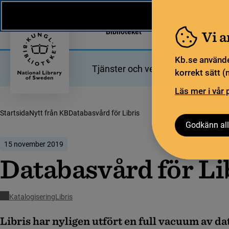
Nytt från KB
In English
Biblioteket
För bibliotekssekt
Vi 
Kb.se använde
Tjänster och verktyg
Bibliotek
korrekt sätt (
Läs mer i vår 
Startsida
Nytt från KB
Databasvård för Libris
Godkänn all
15 november 2019
Databasvård för Li
Katalogisering
Libris
Libris har nyligen utfört en full vacuum av da