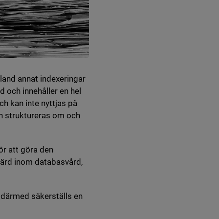
land annat indexeringar
ad och innehåller en hel
h kan inte nyttjas på
en struktureras om och
ör att göra den
gärd inom databasvård,
 därmed säkerställs en