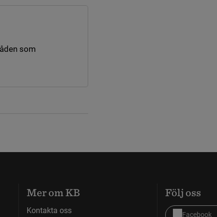
råden som
nk till annan webbplats.
Mer om KB
Följ oss
Kontakta oss
Facebook