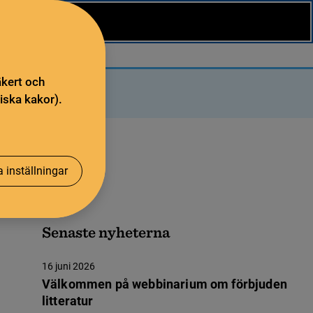
äkert och
iska kakor).
 inställningar
Senaste nyheterna
16 juni 2026
Välkommen på webbinarium om förbjuden
litteratur