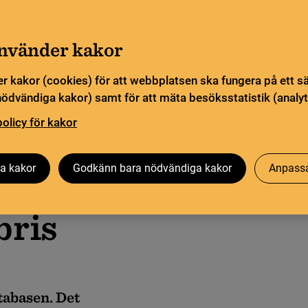
Gå till innehåll
Sök
orn
Pliktleverans och ISBN
Sök
använder kakor
r kakor (cookies) för att webbplatsen ska fungera på ett s
sstatistik
Öppen vetenskap
Biblioteksutveckling
nödvändiga kakor) samt för att mäta besöksstatistik (analyt
policy för kakor
a kakor
Godkänn bara nödvändiga kakor
Anpassa
bris
tabasen. Det