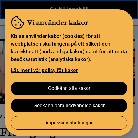
Nytt från KB
In English
Gå till innehåll
Biblioteket
För bibliotekssektorn
Pliktleverans och ISBN
Vi använder kakor
Sök
Sök
Meny
Kb.se använder kakor (cookies) för att
webbplatsen ska fungera på ett säkert och
korrekt sätt (nödvändiga kakor) samt för att mäta
besöksstatistik (analytiska kakor).
Läs mer i vår policy för kakor
Godkänn alla kakor
Godkänn bara nödvändiga kakor
Startsida
Biblioteksutveckling
Biblioteksplaner
Framgångsfaktorer
Anpassa inställningar
Framgångsfaktorer