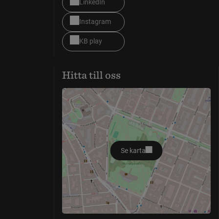
LinkedIn
Instagram
KB play
Hitta till oss
Se karta
öppnas i nytt fönster