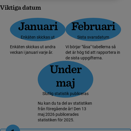
Viktiga datum
Januari
Februari
Enkäten skickas ut
Sista svarsdatum
Enkäten skickas ut andra
Vi börjar "låsa" tabellerna så
veckan i januari varje år.
det är hög tid att rapportera in
de sista uppgifterna.
Under
maj
Slutlig statistik publiceras
Nu kan du ta del av statistiken
från föregående år! Den 13
maj 2026 publicerades
statistiken för 2025.