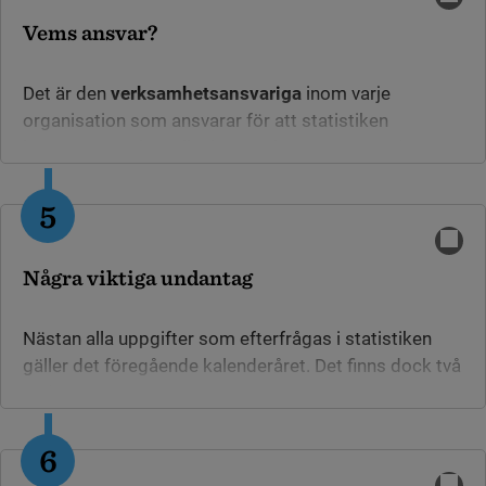
fylla i dina enkätsvar!
Vems ansvar?
Det är den
verksamhetsansvariga
inom varje
organisation som ansvarar för att statistiken
besvaras. Det kan alltså vara någon annan en den
som statistiken adresserats till.
5
Några viktiga undantag
Nästan alla uppgifter som efterfrågas i statistiken
gäller det föregående kalenderåret. Det finns dock två
undantag:
Uppgiften om antal anställda gäller per 31 mars.
6
Uppgift om bestånd gäller det som fanns 31
december.