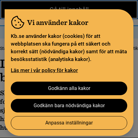
Nytt från KB
In English
Gå till innehåll
Biblioteket
För bibliotekssektorn
Pliktleverans och ISBN
Vi använder kakor
Sök
Sök
Meny
Kb.se använder kakor (cookies) för att
webbplatsen ska fungera på ett säkert och
Startsida
Biblioteksstatistik
Lämna in statistik
Lämna in biblioteksstatistik
korrekt sätt (nödvändiga kakor) samt för att mäta
Lämna in
besöksstatistik (analytiska kakor).
Läs mer i vår policy för kakor
biblioteksstatistik
Godkänn alla kakor
Ska du rapportera in statistik för
folkbibliotek, lärosätesbibliotek,
Godkänn bara nödvändiga kakor
sjukhusbibliotek eller specialbibliotek? Här
hittar du viktiga datum och information om
Anpassa inställningar
hur du går tillväga.