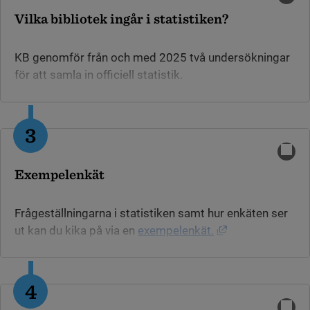
Vilka bibliotek ingår i statistiken?
KB genomför från och med 2025 två undersökningar
för att samla in officiell statistik.
Vi tillfrågar alla bibliotek (utom skolbibliotek) som
har en unik gatuadress och som:
3
helt eller delvis är offentligt finansierade
på något sätt är tillgängliga för allmänheten
Exempelenkät
(skolbibliotek: eleverna)
har minst halvtidsbemanning avsatt för
biblioteksverksamhet.
Frågeställningarna i statistiken samt hur enkäten ser
Länk till annan 
ut kan du kika på via en
exempelenkät.
Från 2025 ingår skolbiblioteken i en separat
Tips:
Om du klickar på frågetecknen vid varje fråga
undersökning.
så ser du definitionerna.
4
Observera att det inte är i exempelenkäten du ska