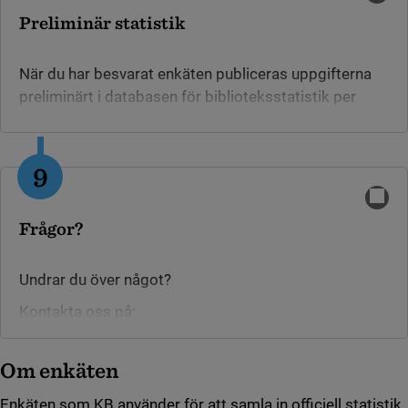
Preliminär statistik
När du har besvarat enkäten publiceras uppgifterna
preliminärt i databasen för biblioteksstatistik per
biblioteksorganisation.
Här kan du se de uppgifter
Länk till annan webbplats.
som lämnats in.
9
Frågor?
Undrar du över något?
Kontakta oss på:
E-post:
biblioteksstatistik@kb.se
Telefon: 010-709 36 39
Om enkäten
Enkäten som KB använder för att samla in officiell statistik