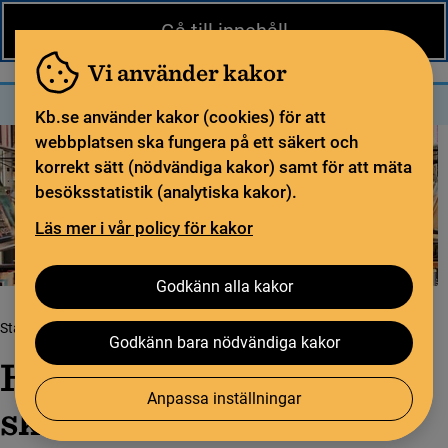
Nytt från KB
In English
Gå till innehåll
Biblioteket
För bibliotekssektorn
Pliktleverans och ISBN
Vi använder kakor
Sök
Sök
Meny
Kb.se använder kakor (cookies) för att
webbplatsen ska fungera på ett säkert och
korrekt sätt (nödvändiga kakor) samt för att mäta
besöksstatistik (analytiska kakor).
Läs mer i vår policy för kakor
Godkänn alla kakor
Startsida
Biblioteksstatistik
Hämta ut skolbiblioteksstatistik
Godkänn bara nödvändiga kakor
Hämta ut
Anpassa inställningar
skolbiblioteksstatistik