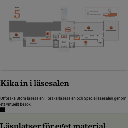
(länk till anna
Kika in i läsesalen
Utforska Stora läsesalen, Forskarläsesalen och Specialläsesalen genom
ett virtuellt besök.
Läsplatser för eget material