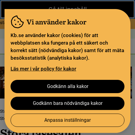
Stäng
Gå till innehåll
Under sommaren har KB begränsad service och särskilda
öppettider. Vissa veckor är en del funktioner och samlingar
Vi använder kakor
om Begränsad service i sommar
stängda.
Läs mer
Öppet idag: 9–17
In English
Kb.se använder kakor (cookies) för att
webbplatsen ska fungera på ett säkert och
Biblioteket
För bibliotekssektorn
Pliktleverans och ISBN
korrekt sätt (nödvändiga kakor) samt för att mäta
besöksstatistik (analytiska kakor).
Sök
Sök
Söktjänster
Meny
Läs mer i vår policy för kakor
Godkänn alla kakor
Godkänn bara nödvändiga kakor
Startsida
Besök oss
Hitta i huset
Läsesalar och studieplatser
Stora läsesalen
Anpassa inställningar
Stora läsesalen