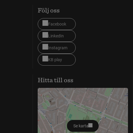
Följ oss
Facebook
LinkedIn
Instagram
KB play
Hitta till oss
Se karta
öppnas i nytt fönster