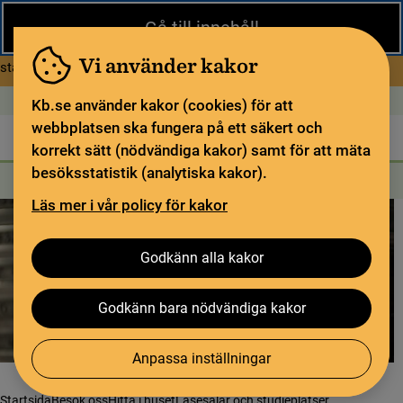
Stäng
Gå till innehåll
Under sommaren har KB begränsad service och särskilda
öppettider. Vissa veckor är en del funktioner och samlingar
Vi använder kakor
om Begränsad service i sommar
stängda.
Läs mer
Öppet idag: Stängt
In English
Kb.se använder kakor (cookies) för att
webbplatsen ska fungera på ett säkert och
Biblioteket
För bibliotekssektorn
Pliktleverans och ISBN
korrekt sätt (nödvändiga kakor) samt för att mäta
besöksstatistik (analytiska kakor).
Sök
Sök
Söktjänster
Meny
Läs mer i vår policy för kakor
Godkänn alla kakor
Godkänn bara nödvändiga kakor
Anpassa inställningar
Startsida
Besök oss
Hitta i huset
Läsesalar och studieplatser