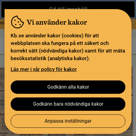
Stäng
Gå till innehåll
Under sommaren har KB begränsad service och särskilda
öppettider. Vissa veckor är en del funktioner och samlingar
Vi använder kakor
om Begränsad service i sommar
stängda.
Läs mer
Öppet idag: 11–15
In English
Kb.se använder kakor (cookies) för att
webbplatsen ska fungera på ett säkert och
Biblioteket
För bibliotekssektorn
Pliktleverans och ISBN
korrekt sätt (nödvändiga kakor) samt för att mäta
besöksstatistik (analytiska kakor).
Sök
Sök
Söktjänster
Meny
Läs mer i vår policy för kakor
Godkänn alla kakor
Godkänn bara nödvändiga kakor
Anpassa inställningar