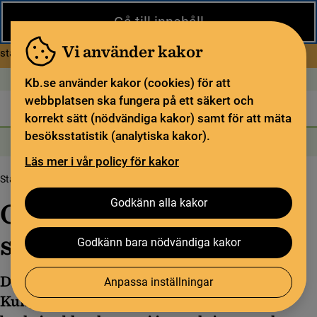
Stäng
Gå till innehåll
Under sommaren har KB begränsad service och särskilda
öppettider. Vissa veckor är en del funktioner och samlingar
Vi använder kakor
om Begränsad service i sommar
stängda.
Läs mer
Öppet idag: 9–17
In English
Kb.se använder kakor (cookies) för att
webbplatsen ska fungera på ett säkert och
Biblioteket
För bibliotekssektorn
Pliktleverans och ISBN
korrekt sätt (nödvändiga kakor) samt för att mäta
besöksstatistik (analytiska kakor).
Sök
Sök
Söktjänster
Meny
Läs mer i vår policy för kakor
Startsida
Om oss
Organisation och styrning
Godkänn alla kakor
Organisation och
styrning
Godkänn bara nödvändiga kakor
Det är regeringen som bestämmer vad
Anpassa inställningar
Kungliga biblioteket har för uppgifter. Det