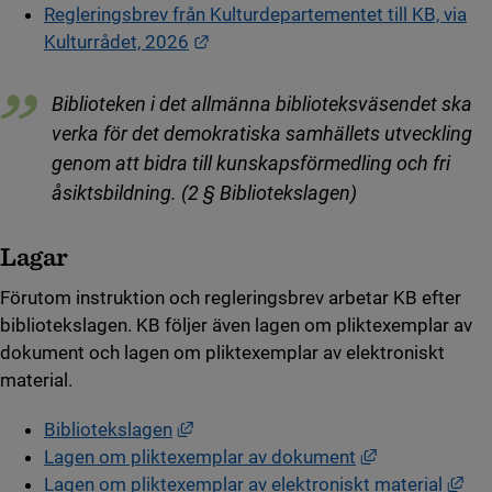
Regleringsbrev från Kulturdepartementet till KB, via
Länk till annan webbplats.
Kulturrådet, 2026
Biblioteken i det allmänna biblioteksväsendet ska
verka för det demokratiska samhällets utveckling
genom att bidra till kunskapsförmedling och fri
åsiktsbildning. (2 § Bibliotekslagen)
Lagar
Förutom instruktion och regleringsbrev arbetar KB efter
bibliotekslagen. KB följer även lagen om pliktexemplar av
dokument och lagen om pliktexemplar av elektroniskt
material.
Länk till annan webbplats, öppnas i n
Bibliotekslagen
Länk till anna
Lagen om pliktexemplar av dokument
Län
Lagen om pliktexemplar av elektroniskt material