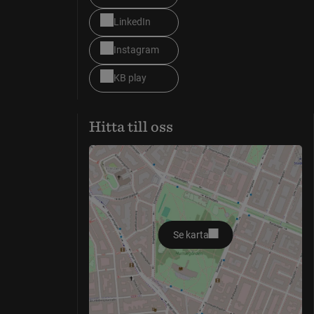
LinkedIn
Instagram
KB play
Hitta till oss
Se karta
öppnas i nytt fönster